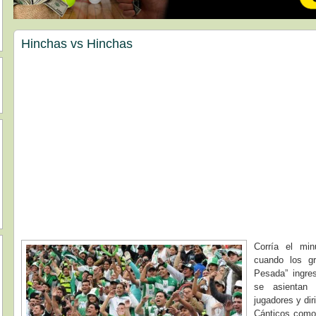
Hinchas vs Hinchas
Corría el mi
cuando los g
Pesada” ingre
se asientan
jugadores y dir
Cánticos co