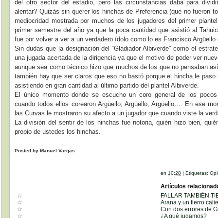
del otro sector del estadio, pero las circunstancias daba para divi
alentar? Quizás sin querer los hinchas de Preferencia (que no fueron t
mediocridad mostrada por muchos de los jugadores del primer plantel
primer semestre del año ya que la poca cantidad que asistió al Tahuic
fue por volver a ver a un verdadero ídolo como lo es Francisco Argüell
Sin dudas que la designación del “Gladiador Albiverde” como el estrate
una jugada acertada de la dirigencia ya que el motivo de poder ver nue
aunque sea como técnico hizo que muchos de los que no pensaban asist
también hay que ser claros que eso no bastó porque el hincha le paso l
asistiendo en gran cantidad al último partido del plantel Albiverde.
El único momento donde se escucho un coro general de los pocos 
cuando todos ellos corearon Argüello, Argüello, Argüello…. En ese m
las Curvas le mostraron su afecto a un jugador que cuando viste la verd
La división del sentir de los hinchas fue notoria, quién hizo bien, qui
propio de ustedes los hinchas.
Posted by Manuel Vargas
en
10:28
|
Etiquetas:
Opi
Artículos relacionad
FALLAR TAMBIÉN T
Arana y un fierro cal
Con dos errores de G
¿A qué jugamos?