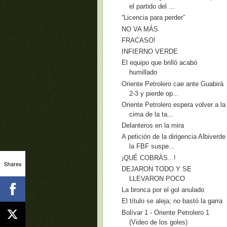
el partido del ...
“Licencia para perder”
NO VA MÁS
FRACASO!
INFIERNO VERDE
El equipo que brilló acabó
humillado
Oriente Petrolero cae ante Guabirá
2-3 y pierde op...
Oriente Petrolero espera volver a la
cima de la ta...
Delanteros en la mira
A petición de la dirigencia Albiverde
la FBF suspe...
¡QUÉ COBRÁS...!
Shares
DEJARON TODO Y SE
LLEVARON POCO
La bronca por el gol anulado
El título se aleja; no bastó la garra
Bolívar 1 - Oriente Petrolero 1
(Video de los goles)