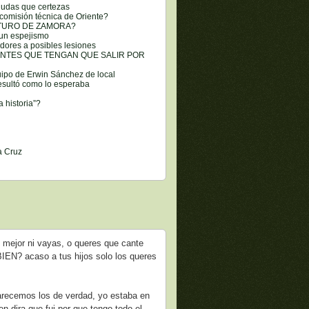
 dudas que certezas
comisión técnica de Oriente?
TURO DE ZAMORA?
 un espejismo
dores a posibles lesiones
ANTES QUE TENGAN QUE SALIR POR
uipo de Erwin Sánchez de local
resultó como lo esperaba
a historia”?
a Cruz
o mejor ni vayas, o queres que cante
N? acaso a tus hijos solo los queres
parecemos los de verdad, yo estaba en
en dira que fui por que tengo todo el