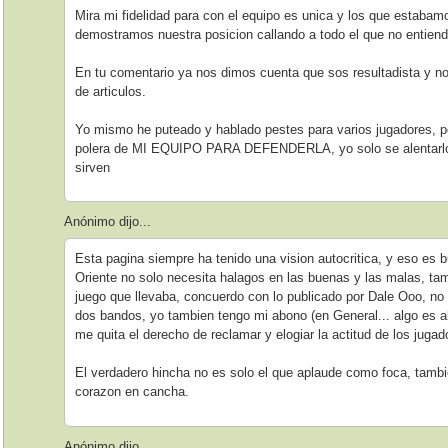
Mira mi fidelidad para con el equipo es unica y los que estabam
demostramos nuestra posicion callando a todo el que no entiende
En tu comentario ya nos dimos cuenta que sos resultadista y no 
de articulos.
Yo mismo he puteado y hablado pestes para varios jugadores, p
polera de MI EQUIPO PARA DEFENDERLA, yo solo se alentarlos
sirven
Anónimo dijo...
Esta pagina siempre ha tenido una vision autocritica, y eso es
Oriente no solo necesita halagos en las buenas y las malas, tam
juego que llevaba, concuerdo con lo publicado por Dale Ooo, no 
dos bandos, yo tambien tengo mi abono (en General... algo es al
me quita el derecho de reclamar y elogiar la actitud de los juga
El verdadero hincha no es solo el que aplaude como foca, tambi
corazon en cancha.
Anónimo dijo...