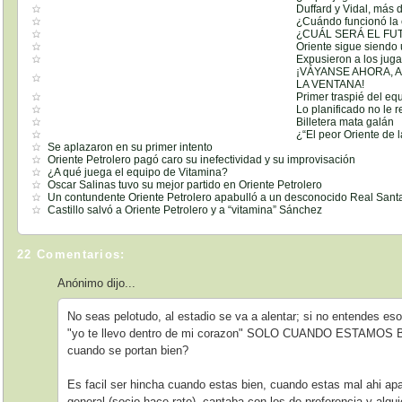
Duffard y Vidal, más
¿Cuándo funcionó la 
¿CUÁL SERÁ EL FU
Oriente sigue siendo
Expusieron a los juga
¡VÁYANSE AHORA, 
LA VENTANA!
Primer traspié del eq
Lo planificado no le 
Billetera mata galán
¿“El peor Oriente de l
Se aplazaron en su primer intento
Oriente Petrolero pagó caro su inefectividad y su improvisación
¿A qué juega el equipo de Vitamina?
Oscar Salinas tuvo su mejor partido en Oriente Petrolero
Un contundente Oriente Petrolero apabulló a un desconocido Real Sant
Castillo salvó a Oriente Petrolero y a “vitamina” Sánchez
22 Comentarios:
Anónimo dijo...
No seas pelotudo, al estadio se va a alentar; si no entendes es
"yo te llevo dentro de mi corazon" SOLO CUANDO ESTAMOS BIE
cuando se portan bien?
Es facil ser hincha cuando estas bien, cuando estas mal ahi a
general (socio hace rato), cantaba con los de preferencia y algui