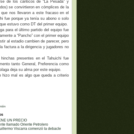
dirse de los cánticos de “La Pesada” y
odos) se convirtieron en cómplices de la
 que nos llevaron a este fracaso en el
hi fue porque ya tenía su abono o solo
o que estuvo como DT del primer equipo.
ga para el último partido del equipo fue
vamente a “Pancho” con el primer equipo
ir al estadio cambien de parecer, pero
a factura a la dirigencia y jugadores no
hinchas presentes en el Tahuichi fue
omento tanto General, Preferencia como
olaga deja su alma por este equipo.
én hizo mal es algo que queda a criterio
nión
os
IENE UN PRECIO
iente llamado Oriente Petrolero
uillermo Viscarra comenzó la debacle