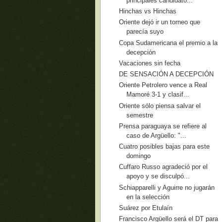
principales candidato...
Hinchas vs Hinchas
Oriente dejó ir un torneo que
parecía suyo
Copa Sudamericana el premio a la
decepción
Vacaciones sin fecha
DE SENSACIÓN A DECEPCIÓN
Oriente Petrolero vence a Real
Mamoré 3-1 y clasif...
Oriente sólo piensa salvar el
semestre
Prensa paraguaya se refiere al
caso de Argüello: "...
Cuatro posibles bajas para este
domingo
Cuffaro Russo agradeció por el
apoyo y se disculpó...
Schiapparelli y Aguirre no jugarán
en la selección
Suárez por Etulaín
Francisco Argüello será el DT para