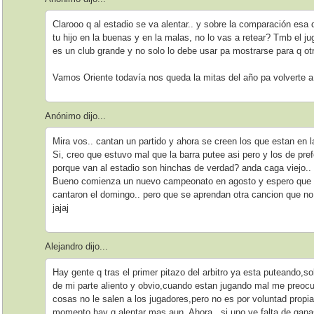
Clarooo q al estadio se va alentar.. y sobre la comparación esa d
tu hijo en la buenas y en la malas, no lo vas a retear? Tmb el ju
es un club grande y no solo lo debe usar pa mostrarse para q otr
Vamos Oriente todavía nos queda la mitas del año pa volverte 
Anónimo dijo...
Mira vos.. cantan un partido y ahora se creen los que estan en 
Si, creo que estuvo mal que la barra putee asi pero y los de pre
porque van al estadio son hinchas de verdad? anda caga viejo..
Bueno comienza un nuevo campeonato en agosto y espero que e
cantaron el domingo.. pero que se aprendan otra cancion que 
jajaj
Alejandro dijo...
Hay gente q tras el primer pitazo del arbitro ya esta puteando,s
de mi parte aliento y obvio,cuando estan jugando mal me preoc
cosas no le salen a los jugadores,pero no es por voluntad propi
momento hay q alentar mas aun. Ahora.. si uno ve falta de gana