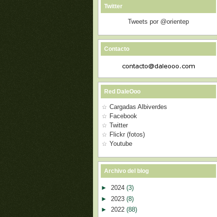
Twitter
Tweets por @orientep
Contacto
Red DaleOoo
Cargadas Albiverdes
Facebook
Twitter
Flickr (fotos)
Youtube
Archivo del blog
►
2024
(3)
►
2023
(8)
►
2022
(88)