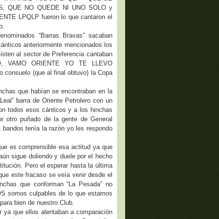
S, QUE NO QUEDE NI UNO SOLO y
NTE LPQLP fueron lo que cantaron el
o.
denominados “Barras Bravas” sacaban
 cánticos anteriormente mencionados los
isten al sector de Preferencia cantaban
O, VAMO ORIENTE YO TE LLEVO
onsuelo (que al final obtuvo) la Copa
inchas que habían se encontraban en la
“Leal” barra de Oriente Petrolero con un
on todos esos cánticos y a los hinchas
or otro puñado de la gente de General
 bandos tenía la razón yo les respondo
que es comprensible esa actitud ya que
aún sigue doliendo y duele por el hecho
itución. Pero el esperar hasta la última
que este fracaso se veía venir desde el
inchas que conforman “La Pesada” no
DOS somos culpables de lo que estamos
para bien de nuestro Club.
r ya que ellos alentaban a comparación