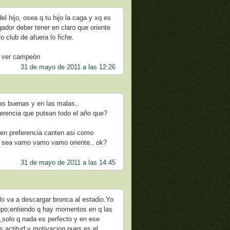
el hijo, osea q tu hijo la caga y xq es
gador deber tener en claro que oriente
o club de afuera lo fiche.
a ver campeón
31 de mayo de 2011 a las 12:26
las buenas y en las malas..
ferencia que putean todo el año que?
n preferencia canten asi como
no sea vamo vamo vamo oriente.. ok?
31 de mayo de 2011 a las 14:45
olo va a descargar bronca al estadio.Yo
upo;entiendo q hay momentos en q las
a,solo q nada es perfecto y en ese
s,actitud y motivacion pues es el