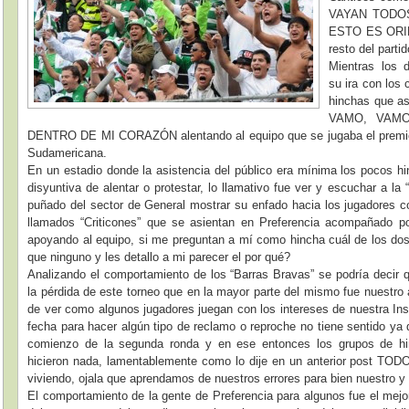
VAYAN TODO
ESTO ES ORIE
resto del partid
Mientras los 
su ira con los
hinchas que as
VAMO, VAM
DENTRO DE MI CORAZÓN alentando al equipo que se jugaba el premio c
Sudamericana.
En un estadio donde la asistencia del público era mínima los pocos h
disyuntiva de alentar o protestar, lo llamativo fue ver y escuchar a la 
puñado del sector de General mostrar su enfado hacia los jugadores c
llamados “Criticones” que se asientan en Preferencia acompañado p
apoyando al equipo, si me preguntan a mí como hincha cuál de los dos
que ninguno y les detallo a mi parecer el por qué?
Analizando el comportamiento de los “Barras Bravas” se podría decir 
la pérdida de este torneo que en la mayor parte del mismo fue nuestro 
de ver como algunos jugadores juegan con los intereses de nuestra Inst
fecha para hacer algún tipo de reclamo o reproche no tiene sentido ya 
comienzo de la segunda ronda y en ese entonces los grupos de h
hicieron nada, lamentablemente como lo dije en un anterior post TO
viviendo, ojala que aprendamos de nuestros errores para bien nuestro y 
El comportamiento de la gente de Preferencia para algunos fue el mejo