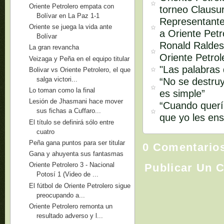
Oriente Petrolero empata con
torneo Clausu
Bolívar en La Paz 1-1
Representante
Oriente se juega la vida ante
a Oriente Petr
Bolívar
Ronald Raldes
La gran revancha
Oriente Petrol
Veizaga y Peña en el equipo titular
"Las palabras
Bolivar vs Oriente Petrolero, el que
salga victori...
“No se destruy
Lo toman como la final
es simple”
Lesión de Jhasmani hace mover
“Cuando quería
sus fichas a Cuffaro...
que yo les ens
El título se definirá sólo entre
cuatro
Peña gana puntos para ser titular
0 Comentario
Gana y ahuyenta sus fantasmas
Oriente Petrolero 3 - Nacional
Publicar Un 
Potosí 1 (Video de ...
El fútbol de Oriente Petrolero sigue
preocupando a...
Oriente Petrolero remonta un
resultado adverso y l...