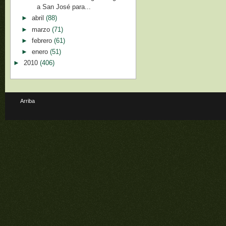
a San José para...
►
abril
(88)
►
marzo
(71)
►
febrero
(61)
►
enero
(51)
►
2010
(406)
Arriba