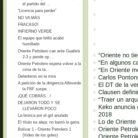
el partido del ...
“Licencia para perder”
NO VA MÁS
FRACASO!
INFIERNO VERDE
El equipo que brilló acabó
humillado
Oriente Petrolero cae ante Guabirá
“Oriente no ti
2-3 y pierde op...
“En algunos ca
Oriente Petrolero espera volver a la
“En Oriente m
cima de la ta...
Carlos Pontons
Delanteros en la mira
A petición de la dirigencia Albiverde
El DT de la ve
la FBF suspe...
Clausen defini
¡QUÉ COBRÁS...!
“Traer un arq
DEJARON TODO Y SE
Keko anuncia q
LLEVARON POCO
2018
La bronca por el gol anulado
Lo de Oriente 
El título se aleja; no bastó la garra
Oriente Petro
Bolívar 1 - Oriente Petrolero 1
(Video de los goles)
Oriente Petrol