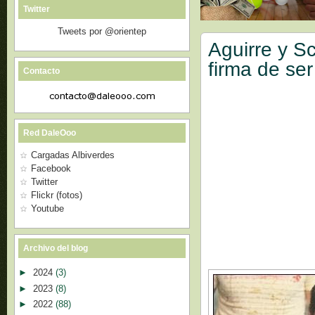
Twitter
Tweets por @orientep
Aguirre y Sc
firma de s
Contacto
Red DaleOoo
Cargadas Albiverdes
Facebook
Twitter
Flickr (fotos)
Youtube
Archivo del blog
►
2024
(3)
►
2023
(8)
►
2022
(88)