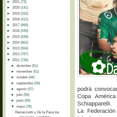
►
2021
(73)
►
2020
(141)
►
2019
(332)
►
2018
(412)
►
2017
(660)
►
2016
(530)
►
2015
(639)
►
2014
(662)
►
2013
(554)
►
2012
(787)
▼
2011
(730)
►
diciembre
(61)
►
noviembre
(51)
►
octubre
(44)
►
septiembre
(59)
podrá convocar
►
agosto
(57)
►
julio
(59)
Copa América 
►
junio
(50)
Schiapparelli.
▼
mayo
(78)
La Federación 
Ramacciotti y De la Pava los