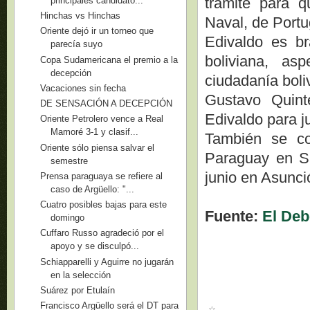
trámite para q
principales candidato...
Hinchas vs Hinchas
Naval, de Portu
Oriente dejó ir un torneo que
Edivaldo es br
parecía suyo
boliviana, asp
Copa Sudamericana el premio a la
decepción
ciudadanía boli
Vacaciones sin fecha
Gustavo Quint
DE SENSACIÓN A DECEPCIÓN
Edivaldo para j
Oriente Petrolero vence a Real
Mamoré 3-1 y clasif...
También se co
Oriente sólo piensa salvar el
Paraguay en Sa
semestre
junio en Asunci
Prensa paraguaya se refiere al
caso de Argüello: "...
Cuatro posibles bajas para este
Fuente:
El Deb
domingo
Cuffaro Russo agradeció por el
apoyo y se disculpó...
Schiapparelli y Aguirre no jugarán
en la selección
Suárez por Etulaín
Francisco Argüello será el DT para