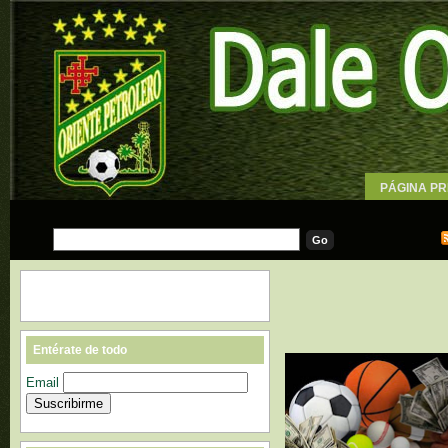
PÁGINA PR
WALLPAPE
Entérate de todo
Email