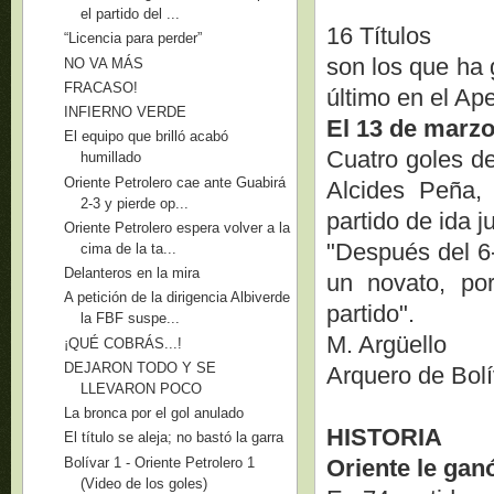
el partido del ...
16 Títulos
“Licencia para perder”
son los que ha 
NO VA MÁS
FRACASO!
último en el Ap
INFIERNO VERDE
El 13 de marzo
El equipo que brilló acabó
Cuatro goles de
humillado
Oriente Petrolero cae ante Guabirá
Alcides Peña, 
2-3 y pierde op...
partido de ida 
Oriente Petrolero espera volver a la
"Después del 6
cima de la ta...
Delanteros en la mira
un novato, po
A petición de la dirigencia Albiverde
partido".
la FBF suspe...
M. Argüello
¡QUÉ COBRÁS...!
DEJARON TODO Y SE
Arquero de Bolí
LLEVARON POCO
La bronca por el gol anulado
HISTORIA
El título se aleja; no bastó la garra
Bolívar 1 - Oriente Petrolero 1
Oriente le gan
(Video de los goles)