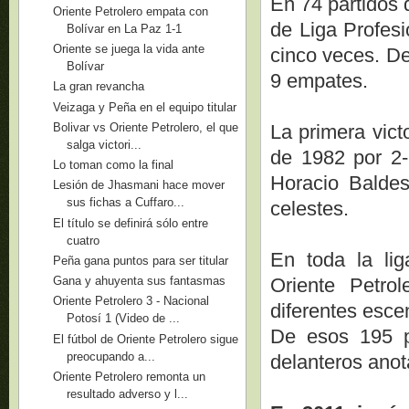
En 74 partidos 
Oriente Petrolero empata con
de Liga Profesi
Bolívar en La Paz 1-1
Oriente se juega la vida ante
cinco veces. De
Bolívar
9 empates.
La gran revancha
Veizaga y Peña en el equipo titular
Bolivar vs Oriente Petrolero, el que
La primera vict
salga victori...
de 1982 por 2-
Lo toman como la final
Horacio Baldes
Lesión de Jhasmani hace mover
sus fichas a Cuffaro...
celestes.
El título se definirá sólo entre
cuatro
En toda la lig
Peña gana puntos para ser titular
Oriente Petro
Gana y ahuyenta sus fantasmas
Oriente Petrolero 3 - Nacional
diferentes esce
Potosí 1 (Video de ...
De esos 195 p
El fútbol de Oriente Petrolero sigue
preocupando a...
delanteros anot
Oriente Petrolero remonta un
resultado adverso y l...