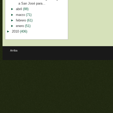
a San José para...
►
abril
(88)
►
marzo
(71)
►
febrero
(61)
►
enero
(51)
►
2010
(406)
Arriba