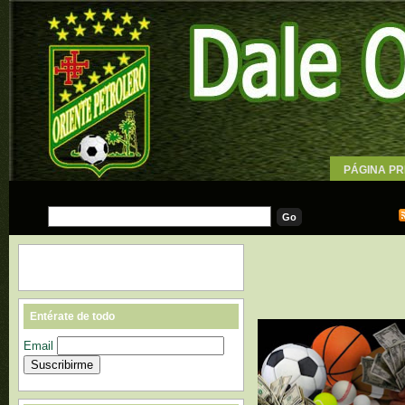
PÁGINA PR
WALLPAPE
Entérate de todo
Email