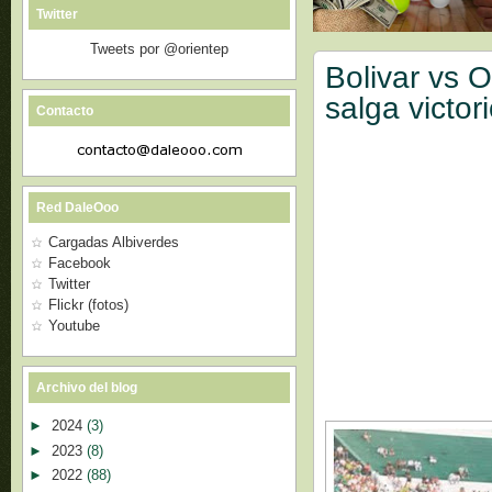
Twitter
Tweets por @orientep
Bolivar vs O
salga victor
Contacto
Red DaleOoo
Cargadas Albiverdes
Facebook
Twitter
Flickr (fotos)
Youtube
Archivo del blog
►
2024
(3)
►
2023
(8)
►
2022
(88)