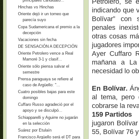
Petrolero, se 
principales candidato...
Hinchas vs Hinchas
indicando que v
Oriente dejó ir un torneo que
Bolívar” con 
parecía suyo
penales inexis
Copa Sudamericana el premio a la
decepción
otras cosas má
Vacaciones sin fecha
jugadores impor
DE SENSACIÓN A DECEPCIÓN
Ayer Cuffaro R
Oriente Petrolero vence a Real
Mamoré 3-1 y clasif...
mañana a La P
Oriente sólo piensa salvar el
necesidad lo ob
semestre
Prensa paraguaya se refiere al
caso de Argüello: "...
En Bolívar.
Áng
Cuatro posibles bajas para este
al tema, pero 
domingo
cobrarse la reva
Cuffaro Russo agradeció por el
apoyo y se disculpó...
159 Partidos
Schiapparelli y Aguirre no jugarán
jugaron Bolívar
en la selección
Suárez por Etulaín
55, Bolívar 76 
Francisco Argüello será el DT para