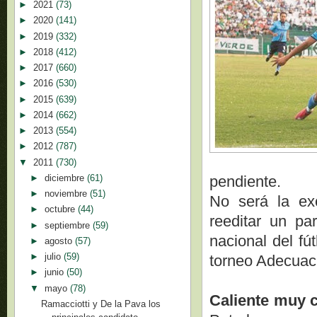
►
2021
(73)
►
2020
(141)
►
2019
(332)
►
2018
(412)
►
2017
(660)
►
2016
(530)
►
2015
(639)
►
2014
(662)
►
2013
(554)
►
2012
(787)
▼
2011
(730)
►
diciembre
(61)
pendiente.
►
noviembre
(51)
No será la ex
►
octubre
(44)
reeditar un pa
►
septiembre
(59)
nacional del fú
►
agosto
(57)
►
julio
(59)
torneo Adecuaci
►
junio
(50)
▼
mayo
(78)
Caliente muy c
Ramacciotti y De la Pava los