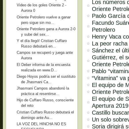
Los números d
Video de los goles Oriente 2 -
Oriente Petrol
Aurora 0
Paolo García d
Oriente Petrolero vuelve a ganar
Facundo Suárez
pero sigue sin mo...
Petrolero
Oriente Petrolero gana a Aurora 2-0
y sube del sex...
Henry Vaca co
Y el día llegó! Cristian Cuffaro
La peor racha 
Russo debutará en...
Sánchez el úl
Campos se recuperó y juega ante
Gutiérrez, el 
Aurora
Oriente Petrol
El Deber informa de la encuesta
realizada en www.D...
Pablo “vitami
Diego Hoyos podría ser el sustituto
“Vitamina” va
de Jhasmani Ca...
El equipo de M
Jhasmani Campos abandonó la
Oriente Petrol
práctica al resentirse...
El equipo de S
Hijo de Cuffaro Russo, consciente
Apertura 2019
del reto
Castillo busc
Cristian Cuffaro Russo debutará el
domingo ante Au...
Un solo sobrev
LA VOZ DEL HINCHA NO ES
Soria dirigirá