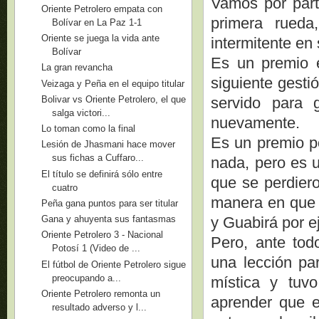
Vamos por part
Oriente Petrolero empata con
primera rueda
Bolívar en La Paz 1-1
Oriente se juega la vida ante
intermitente en 
Bolívar
Es un premio e
La gran revancha
siguiente gesti
Veizaga y Peña en el equipo titular
Bolivar vs Oriente Petrolero, el que
servido para 
salga victori...
nuevamente.
Lo toman como la final
Es un premio p
Lesión de Jhasmani hace mover
sus fichas a Cuffaro...
nada, pero es u
El título se definirá sólo entre
que se perdier
cuatro
manera en que s
Peña gana puntos para ser titular
y Guabirá por e
Gana y ahuyenta sus fantasmas
Oriente Petrolero 3 - Nacional
Pero, ante tod
Potosí 1 (Video de ...
una lección pa
El fútbol de Oriente Petrolero sigue
preocupando a...
mística y tuv
Oriente Petrolero remonta un
aprender que e
resultado adverso y l...