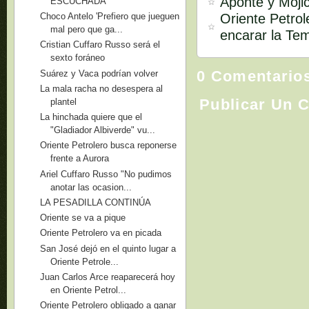
Aponte y Mojic
ESCUCHADA
Oriente Petro
Choco Antelo 'Prefiero que jueguen
mal pero que ga...
encarar la Te
Cristian Cuffaro Russo será el
sexto foráneo
0 Comentario
Suárez y Vaca podrían volver
La mala racha no desespera al
Publicar Un 
plantel
La hinchada quiere que el
"Gladiador Albiverde" vu...
Oriente Petrolero busca reponerse
frente a Aurora
Ariel Cuffaro Russo "No pudimos
anotar las ocasion...
LA PESADILLA CONTINÚA
Oriente se va a pique
Oriente Petrolero va en picada
San José dejó en el quinto lugar a
Oriente Petrole...
Juan Carlos Arce reaparecerá hoy
en Oriente Petrol...
Oriente Petrolero obligado a ganar