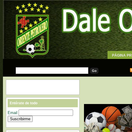
PÁGINA PR
WALLPAPE
Entérate de todo
Email