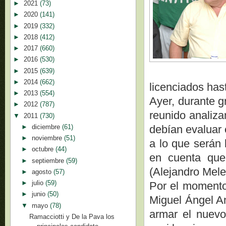
►
2021
(73)
►
2020
(141)
►
2019
(332)
►
2018
(412)
►
2017
(660)
►
2016
(530)
►
2015
(639)
►
2014
(662)
licenciados has
►
2013
(554)
Ayer, durante gr
►
2012
(787)
reunido analiza
▼
2011
(730)
►
diciembre
(61)
debían evaluar 
►
noviembre
(51)
a lo que serán 
►
octubre
(44)
en cuenta que
►
septiembre
(59)
(Alejandro Mel
►
agosto
(57)
►
julio
(59)
Por el momento,
►
junio
(50)
Miguel Ángel An
▼
mayo
(78)
armar el nuev
Ramacciotti y De la Pava los