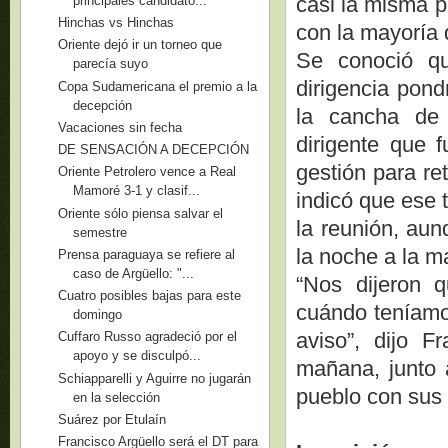
casi la misma p
principales candidato...
Hinchas vs Hinchas
con la mayoría 
Oriente dejó ir un torneo que
Se conoció qu
parecía suyo
dirigencia pond
Copa Sudamericana el premio a la
decepción
la cancha de
Vacaciones sin fecha
dirigente que 
DE SENSACIÓN A DECEPCIÓN
gestión para re
Oriente Petrolero vence a Real
Mamoré 3-1 y clasif...
indicó que ese 
Oriente sólo piensa salvar el
la reunión, aun
semestre
la noche a la 
Prensa paraguaya se refiere al
caso de Argüello: "...
“Nos dijeron 
Cuatro posibles bajas para este
cuándo teníamo
domingo
aviso”, dijo F
Cuffaro Russo agradeció por el
apoyo y se disculpó...
mañana, junto 
Schiapparelli y Aguirre no jugarán
pueblo con sus
en la selección
Suárez por Etulaín
Francisco Argüello será el DT para