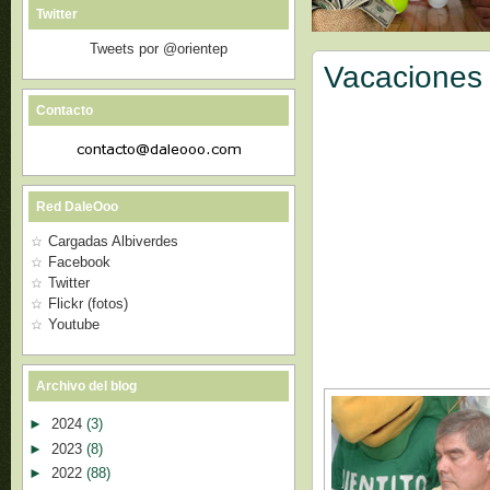
Twitter
Tweets por @orientep
Vacaciones 
Contacto
Red DaleOoo
Cargadas Albiverdes
Facebook
Twitter
Flickr (fotos)
Youtube
Archivo del blog
►
2024
(3)
►
2023
(8)
►
2022
(88)