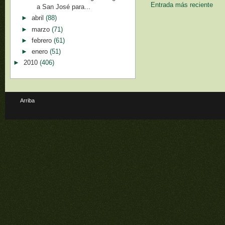
Entrada más reciente
a San José para...
►
abril
(88)
►
marzo
(71)
►
febrero
(61)
►
enero
(51)
►
2010
(406)
Arriba