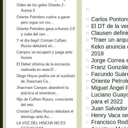
Video de los goles Oriente 2 -
Aurora 0
Oriente Petrolero vuelve a ganar
Carlos Pontons
pero sigue sin mo...
El DT de la ve
Oriente Petrolero gana a Aurora 2-0
Clausen defini
y sube del sex...
“Traer un arq
Y el día llegó! Cristian Cuffaro
Keko anuncia q
Russo debutará en...
Campos se recuperó y juega ante
2018
Aurora
Jorge Correa e
El Deber informa de la encuesta
Franz Gonzáles
realizada en www.D...
Facundo Suárez
Diego Hoyos podría ser el sustituto
Oriente Petro
de Jhasmani Ca...
Miguel Ángel R
Jhasmani Campos abandonó la
práctica al resentirse...
Luciano Guayco
Hijo de Cuffaro Russo, consciente
para el 2022
del reto
Juan Salvador 
Cristian Cuffaro Russo debutará el
Henry Vaca se
domingo ante Au...
Francisco Rodr
LA VOZ DEL HINCHA NO ES