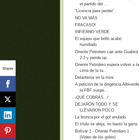
el partido del ...
“Licencia para perder”
NO VA MÁS
FRACASO!
INFIERNO VERDE
El equipo que brilló acabó
humillado
Oriente Petrolero cae ante Guabirá
2-3 y pierde op...
Oriente Petrolero espera volver a la
Shares
cima de la ta...
Delanteros en la mira
A petición de la dirigencia Albiverde
la FBF suspe...
¡QUÉ COBRÁS...!
DEJARON TODO Y SE
LLEVARON POCO
La bronca por el gol anulado
El título se aleja; no bastó la garra
Bolívar 1 - Oriente Petrolero 1
(Video de los goles)