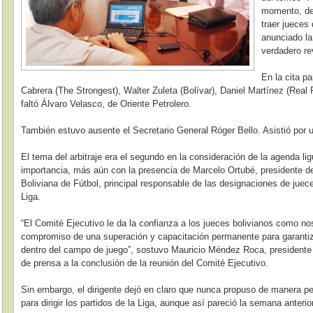
momento, dej
traer jueces 
anunciado la
verdadero re
En la cita pa
Cabrera (The Strongest), Walter Zuleta (Bolívar), Daniel Martínez (Real
faltó Álvaro Velasco, de Oriente Petrolero.
También estuvo ausente el Secretario General Róger Bello. Asistió por 
El tema del arbitraje era el segundo en la consideración de la agenda li
importancia, más aún con la presencia de Marcelo Ortubé, presidente de
Boliviana de Fútbol, principal responsable de las designaciones de juece
Liga.
“El Comité Ejecutivo le da la confianza a los jueces bolivianos como nos
compromiso de una superación y capacitación permanente para garantizar
dentro del campo de juego”, sostuvo Mauricio Méndez Roca, presidente e
de prensa a la conclusión de la reunión del Comité Ejecutivo.
Sin embargo, el dirigente dejó en claro que nunca propuso de manera per
para dirigir los partidos de la Liga, aunque así pareció la semana anterior