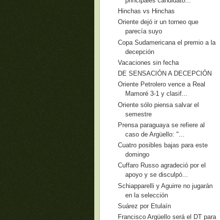
principales candidato...
Hinchas vs Hinchas
Oriente dejó ir un torneo que
parecía suyo
Copa Sudamericana el premio a la
decepción
Vacaciones sin fecha
DE SENSACIÓN A DECEPCIÓN
Oriente Petrolero vence a Real
Mamoré 3-1 y clasif...
Oriente sólo piensa salvar el
semestre
Prensa paraguaya se refiere al
caso de Argüello: "...
Cuatro posibles bajas para este
domingo
Cuffaro Russo agradeció por el
apoyo y se disculpó...
Schiapparelli y Aguirre no jugarán
en la selección
Suárez por Etulaín
Francisco Argüello será el DT para