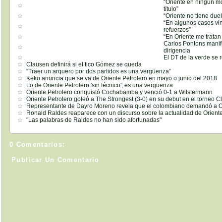
“Oriente en ningún m
título”
“Oriente no tiene due
“En algunos casos vi
refuerzos”
“En Oriente me trata
Carlos Pontons manif
dirigencia
El DT de la verde se 
Clausen definirá si el tico Gómez se queda
“Traer un arquero por dos partidos es una vergüenza”
Keko anuncia que se va de Oriente Petrolero en mayo o junio del 2018
Lo de Oriente Petrolero 'sin técnico', es una vergüenza
Oriente Petrolero conquistó Cochabamba y venció 0-1 a Wilstermann
Oriente Petrolero goleó a The Strongest (3-0) en su debut en el torneo C
Representante de Dayro Moreno revela que el colombiano demandó a Or
Ronald Raldes reaparece con un discurso sobre la actualidad de Oriente
"Las palabras de Raldes no han sido afortunadas"
0 Comentarios:
Publicar Un Comentario