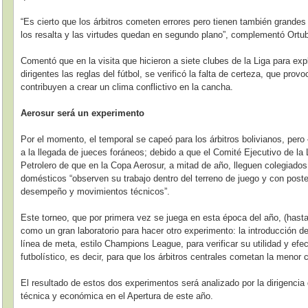
“Es cierto que los árbitros cometen errores pero tienen también grandes 
los resalta y las virtudes quedan en segundo plano”, complementó Ortu
Comentó que en la visita que hicieron a siete clubes de la Liga para exp
dirigentes las reglas del fútbol, se verificó la falta de certeza, que pr
contribuyen a crear un clima conflictivo en la cancha.
Aerosur será un experimento
Por el momento, el temporal se capeó para los árbitros bolivianos, pero
a la llegada de jueces foráneos; debido a que el Comité Ejecutivo de la
Petrolero de que en la Copa Aerosur, a mitad de año, lleguen colegiado
domésticos “observen su trabajo dentro del terreno de juego y con poster
desempeño y movimientos técnicos”.
Este torneo, que por primera vez se juega en esta época del año, (hasta
como un gran laboratorio para hacer otro experimento: la introducción d
línea de meta, estilo Champions League, para verificar su utilidad y efe
futbolístico, es decir, para que los árbitros centrales cometan la menor 
El resultado de estos dos experimentos será analizado por la dirigencia d
técnica y económica en el Apertura de este año.