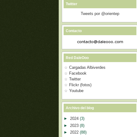
Twitter
Tweets por @orientep
Contacto
Red DaleOoo
Cargadas Albiverdes
Facebook
Twitter
Flickr (fotos)
Youtube
Archivo del blog
►
2024
(3)
►
2023
(8)
►
2022
(88)