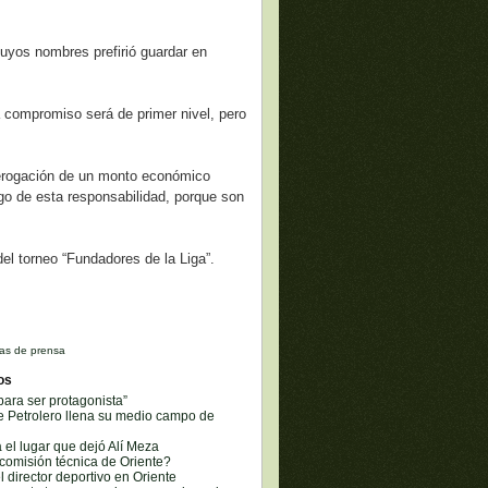
uyos nombres prefirió guardar en
da compromiso será de primer nivel, pero
a erogación de un monto económico
rgo de esta responsabilidad, porque son
el torneo “Fundadores de la Liga”.
as de prensa
os
ara ser protagonista”
e Petrolero llena su medio campo de
á el lugar que dejó Alí Meza
comisión técnica de Oriente?
l director deportivo en Oriente