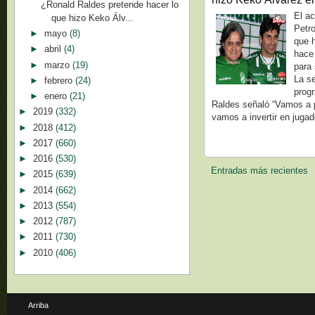
¿Ronald Raldes pretende hacer lo
El ac
que hizo Keko Álv...
Petro
►
mayo
(8)
que 
►
abril
(4)
hace 
►
marzo
(19)
para
La s
►
febrero
(24)
prog
►
enero
(21)
Raldes señaló “Vamos a p
►
2019
(332)
vamos a invertir en jugad
►
2018
(412)
►
2017
(660)
►
2016
(530)
Entradas más recientes
►
2015
(639)
►
2014
(662)
►
2013
(554)
►
2012
(787)
►
2011
(730)
►
2010
(406)
Arriba