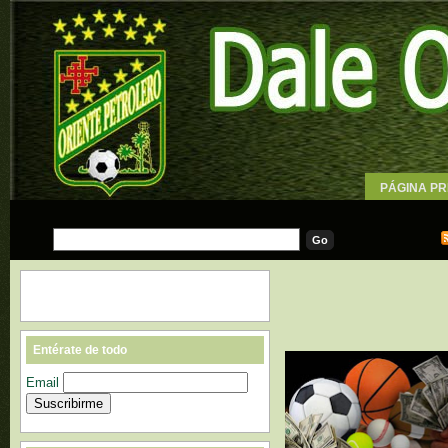
PÁGINA PR
WALLPAPE
Entérate de todo
Email