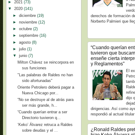
►
2021
(73)
Palmi
▼
2020
(141)
verdo
►
diciembre
(19)
derechos de formación de
Norberto Palmieri que lleg
►
noviembre
(12)
►
octubre
(2)
►
septiembre
(16)
►
agosto
(8)
“Cuando querían entr
►
julio
(1)
tuvieron que buscar
▼
junio
(7)
enseñe cierta interp
Milton Chávez se reincorpora en
y Reglamentos”
sus funciones
El ex
"Las palabras de Raldes no han
Petr
sido afortunadas"
tamb
Rald
Oriente Petrolero deberá pagar a
refi
Nueva Chicago por...
dijo 
“No se destruye al de atrás para
dejad
ser más grande, h...
dirigencias. Así como ay
“Cuando querían entrar a ser
respondió al actual titular
Directorio tuvieron q...
‘Keko’ Álvarez retruca a Raldes
¿Ronald Raldes pret
sobre deudas y el ...
hizo Keko Álvarez e