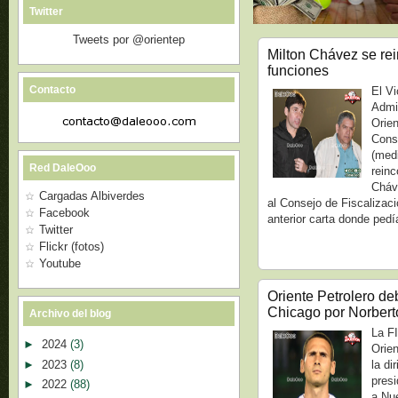
Twitter
Tweets por @orientep
Milton Chávez se re
funciones
Contacto
El V
Admi
Orien
Cons
(medi
Red DaleOoo
reinc
Cháv
Cargadas Albiverdes
al Consejo de Fiscalizac
Facebook
anterior carta donde pedí
Twitter
Flickr (fotos)
Youtube
Oriente Petrolero d
Chicago por Norbert
Archivo del blog
La FI
►
2024
(3)
Orien
►
2023
(8)
la di
pres
►
2022
(88)
a Nu