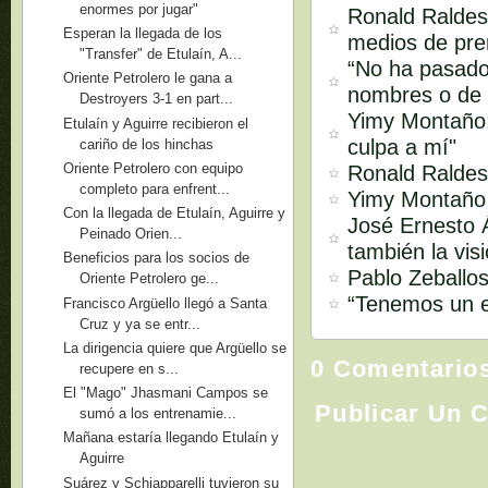
enormes por jugar"
Ronald Raldes 
Esperan la llegada de los
medios de pren
"Transfer" de Etulaín, A...
“No ha pasado
Oriente Petrolero le gana a
nombres o de 
Destroyers 3-1 en part...
Yimy Montaño:
Etulaín y Aguirre recibieron el
culpa a mí"
cariño de los hinchas
Oriente Petrolero con equipo
Ronald Raldes:
completo para enfrent...
Yimy Montaño s
Con la llegada de Etulaín, Aguirre y
José Ernesto Á
Peinado Orien...
también la vis
Beneficios para los socios de
Pablo Zeballos
Oriente Petrolero ge...
“Tenemos un e
Francisco Argüello llegó a Santa
Cruz y ya se entr...
La dirigencia quiere que Argüello se
0 Comentario
recupere en s...
El "Mago" Jhasmani Campos se
Publicar Un 
sumó a los entrenamie...
Mañana estaría llegando Etulaín y
Aguirre
Suárez y Schiapparelli tuvieron su