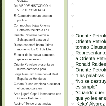
GOLEÓ
Del VERDE HISTÓRICO al
VERDE COMERCIAL
El Campeón debuta ante su
público
Con muchas bajas Oriente
Petrolero recibirá a La P...
Oriente Petro
Oriente Petrolero pierde a
Schiapparelli para su d...
Oriente Petrol
Russo esperará hasta último
torneo Clausu
momento los CTI de Etu...
Representante
El color de la nueva camiseta
a Oriente Petr
genera discusión
Ronald Raldes
Oriente Petrolero presenta su
Oriente Petrol
nueva camiseta para ...
Jorge Ramírez firma con el Real
"Las palabras
España de Honduras
“No se destruy
Cuffaro Russo empieza a delinear
es simple”
el onceno para en...
“Cuando quería
Arce jugará Copa Libertadores con
que yo les ens
Oriente Petrolero
‘Keko’ Álvarez
Aguirre "Tengo unas ansias