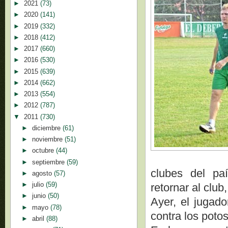
►
2021
(73)
►
2020
(141)
►
2019
(332)
►
2018
(412)
►
2017
(660)
►
2016
(530)
►
2015
(639)
►
2014
(662)
►
2013
(554)
►
2012
(787)
▼
2011
(730)
►
diciembre
(61)
►
noviembre
(51)
►
octubre
(44)
►
septiembre
(59)
clubes del paí
►
agosto
(57)
►
julio
(59)
retornar al clu
►
junio
(50)
Ayer, el jugado
►
mayo
(78)
contra los potos
►
abril
(88)