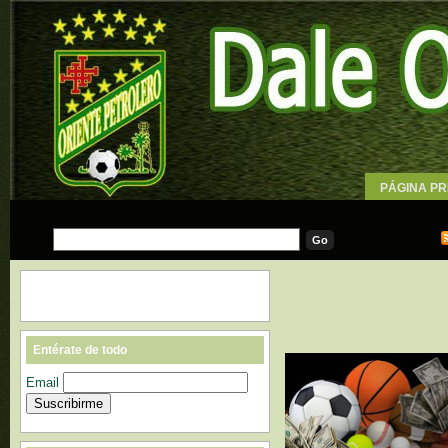
PÁGINA PR
WALLPAPE
Entérate de todo
Email