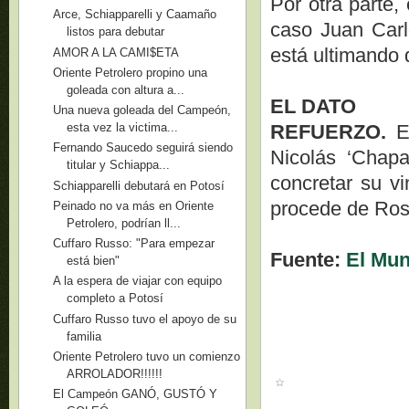
Por otra parte,
Arce, Schiapparelli y Caamaño
caso Juan Carl
listos para debutar
está ultimando 
AMOR A LA CAMI$ETA
Oriente Petrolero propino una
goleada con altura a...
EL DATO
Una nueva goleada del Campeón,
REFUERZO.
El
esta vez la victima...
Fernando Saucedo seguirá siendo
Nicolás ‘Chapa
titular y Schiappa...
concretar su vi
Schiapparelli debutará en Potosí
procede de Rosa
Peinado no va más en Oriente
Petrolero, podrían ll...
Cuffaro Russo: "Para empezar
Fuente:
El Mu
está bien"
A la espera de viajar con equipo
completo a Potosí
Cuffaro Russo tuvo el apoyo de su
familia
Oriente Petrolero tuvo un comienzo
ARROLADOR!!!!!!
El Campeón GANÓ, GUSTÓ Y