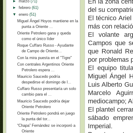
En la zona cent
►
marzo
(71)
►
febrero
(61)
del su compatr
▼
enero
(51)
El técnico Arie
Miguel Ángel Hoyos mantiene en la
más con relació
punta a Oriente ...
El volante ar
Oriente Petrolero gana y queda
como el único líder
Campos que se 
Roque Cuffaro Russo - Ayudante
que Ronald Re
de Campo de Oriente...
Con la mira puesta en el "Tigre"
por problemas 
Con centrales Argentinos Oriente
El equipo titu
Petrolero espera ...
Miguel Ángel H
Mauricio Saucedo podría
despedirse el domingo de l...
Luis Alberto Gu
Cuffaro Russo presentaría un solo
Marcelo Agui
cambio para el ...
mediocampo; Al
Mauricio Saucedo podría dejar
Oriente Petrolero
El plantel cerr
Oriente Petrolero pondrá en juego
sábado empren
la punta del tor...
Imperial.
“Chapa” Fernández se incorporó a
Oriente