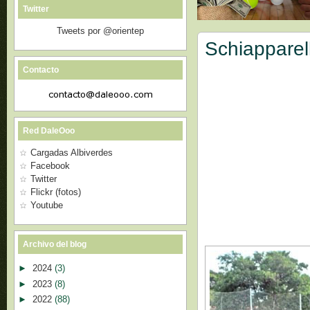
Twitter
Tweets por @orientep
Schiapparel
Contacto
Red DaleOoo
Cargadas Albiverdes
Facebook
Twitter
Flickr (fotos)
Youtube
Archivo del blog
►
2024
(3)
►
2023
(8)
►
2022
(88)