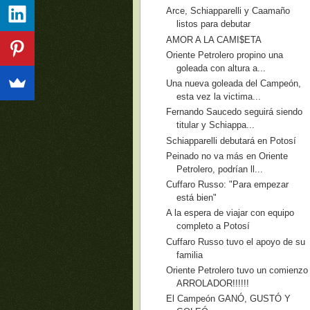
Arce, Schiapparelli y Caamaño
listos para debutar
AMOR A LA CAMI$ETA
Oriente Petrolero propino una
goleada con altura a...
Una nueva goleada del Campeón,
esta vez la victima...
Fernando Saucedo seguirá siendo
titular y Schiappa...
Schiapparelli debutará en Potosí
Peinado no va más en Oriente
Petrolero, podrían ll...
Cuffaro Russo: "Para empezar
está bien"
A la espera de viajar con equipo
completo a Potosí
Cuffaro Russo tuvo el apoyo de su
familia
Oriente Petrolero tuvo un comienzo
ARROLADOR!!!!!!
El Campeón GANÓ, GUSTÓ Y