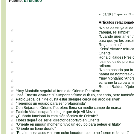
Fuente:
El Mundo
en
11:59
|
Etiquetas:
Not
Artículos relacionad
“No se destruye al de
trabajar, es simple”
“Cuando querían entra
para que yo les enseñ
Reglamentos”
‘Keko’ Álvarez retru
Oriente
Ronald Raldes Presid
los medios de prensa 
refinero
“No ha pasado por la
hablar de nombres o 
Yimy Montaño: "Ahora
echarme la culpa a m
Ronald Raldes: "Quie
Yimy Montaño seguirá al frente de Oriente Petrolero
José Ernesto Álvarez: “Es importantísimo el título, entiendo, pero también
Pablo Zeballos: "Me gusta estar siempre cerca del arco del rival"
“Tenemos un equipo para ser protagonista”
Con Bejarano, Oriente Petrolero llena su medio campo de marca
Patricio Vidal ocupará el lugar que dejó Alí Meza
¿Cuándo funcionó la comisión técnica de Oriente?
Flores dejará de ser el director deportivo en Oriente
“Oriente en ningún momento tuvo un equipo para pelear el título”
“Oriente no tiene dueño”
“En algunos casos vinieron ocho jugadores pero no fueron refuerzos”