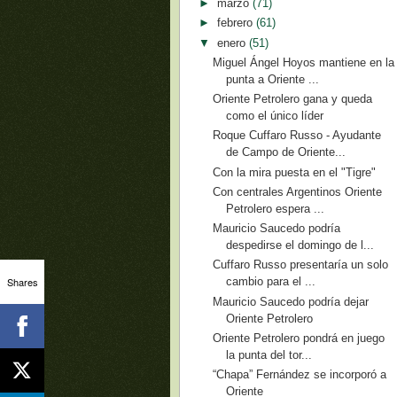
►
marzo
(71)
►
febrero
(61)
▼
enero
(51)
Miguel Ángel Hoyos mantiene en la
punta a Oriente ...
Oriente Petrolero gana y queda
como el único líder
Roque Cuffaro Russo - Ayudante
de Campo de Oriente...
Con la mira puesta en el "Tigre"
Con centrales Argentinos Oriente
Petrolero espera ...
Mauricio Saucedo podría
despedirse el domingo de l...
Cuffaro Russo presentaría un solo
Shares
cambio para el ...
Mauricio Saucedo podría dejar
Oriente Petrolero
Oriente Petrolero pondrá en juego
la punta del tor...
“Chapa” Fernández se incorporó a
Oriente