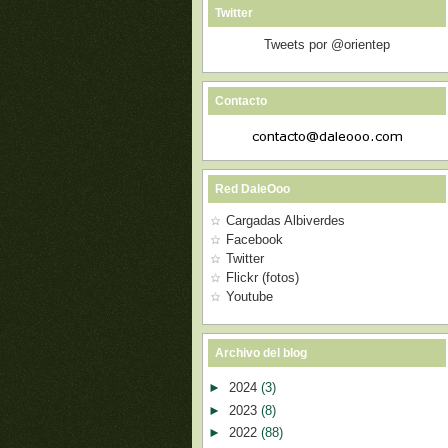
Twitter
Tweets por @orientep
Contacto
Red DaleOoo
Cargadas Albiverdes
Facebook
Twitter
Flickr (fotos)
Youtube
Archivo del blog
►
2024
(3)
►
2023
(8)
►
2022
(88)