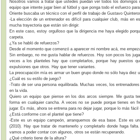
Nosotros vamos a tratar que ustedes puedan ver todos los domingos u
equipo que intente jugar bien al fútbol y que ponga todo el esfuerzo par
Oriente buscaba un técnico con el perfil de trabajo de Gustavo Quinteros
-La elección de un entrenador es difícil para cualquier club, más en 
mucha trayectoria que están sin dirigir.
En este caso, estoy orgulloso que la dirigencia me haya elegido porq
carpeta.
¿Ya se habló de refuerzos?
Desde el momento que comenzó a aparecer mi nombre acá, me empezaro
Sin embargo, no me gusta hablar de refuerzos. Hoy son pocos los juga
veces a los planteles hay que completarlos, porque hay puestos q
expulsiones que otros. Hay que tener variantes.
La preocupación mía es armar un buen grupo donde no sólo haya diez u 
¿Cuál es su estilo de juego?
-Trato de ser una persona equilibrada. Muchas veces, los entrenadores
en la vida.
Quiero un equipo que piense en los dos arcos siempre. Me gusta te
forma en cualquier cancha. A veces no se puede porque tienes en fr
jugar. Es más, ahora se entrena para no dejar jugar, porque lo más fácil 
¿Está conforme con el plantel que tiene?
-Este es un equipo campeón, arranquemos de esa base. Este es un 
(2010). Hay que tratar de mantenerlo y completarlo donde haga falta
vamos a poder contar con algunos, otros se están recuperando.
¿Qué criterio tiene de la altura?