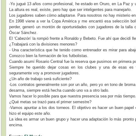
-Yo jugué 13 años como profesional, he estado en Oruro, en La Paz y
La altura es real, existe, pero hay que ser inteligentes para manejarlo.
Los jugadores saben cómo adaptarse. Para nosotros no hay misterio en
En 1998 viene a ver la Copa América y me encantó esa selección bolivi
perder, generó un montón de oportunidades con jugadores de la tall
Óscar Sánchez.
El ‘Cabezón’ la rompió frente a Ronaldo y Bebeto. Fue ahí que decidí l
¿Trabajará con la divisiones menores?
- Una característica que he tenido como entrenador es mirar para abajo,
Conozco bien la formación de los futbolistas.
Cuando asumí Rosario Central fue la reserva que pusimos en primera p
Siempre he querido dejar cosas en los clubes y una de esas es f
seguramente voy a promover jugadores.
¿Un año de trabajo será suficiente?
-Los contratos generalmente son por un año, pero yo en tono de broma 
desarma, siempre está hecha cuando uno va a otro lado.
Vamos hacer lo posible para que nuestra presencia sea por más tiempo
¿Qué metas se trazó para el primer semestre?
-Vamos apuntar a los dos torneos. El objetivo es hacer un buen papel e
hizo el equipo este año.
La idea es armar un buen grupo y hacer una adaptación lo más pronto
encima.