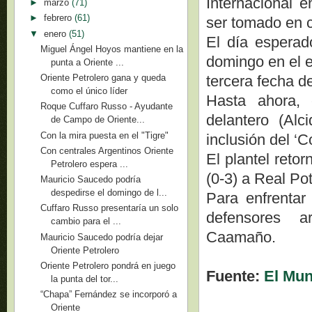
Internacional 
►
marzo
(71)
►
febrero
(61)
ser tomado en c
▼
enero
(51)
El día esperado
Miguel Ángel Hoyos mantiene en la
domingo en el e
punta a Oriente ...
tercera fecha d
Oriente Petrolero gana y queda
como el único líder
Hasta ahora, 
Roque Cuffaro Russo - Ayudante
delantero (Al
de Campo de Oriente...
Con la mira puesta en el "Tigre"
inclusión del ‘C
Con centrales Argentinos Oriente
El plantel reto
Petrolero espera ...
(0-3) a Real Pot
Mauricio Saucedo podría
despedirse el domingo de l...
Para enfrentar 
Cuffaro Russo presentaría un solo
defensores a
cambio para el ...
Caamaño.
Mauricio Saucedo podría dejar
Oriente Petrolero
Oriente Petrolero pondrá en juego
Fuente:
El Mu
la punta del tor...
“Chapa” Fernández se incorporó a
Oriente