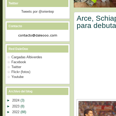
Twitter
Tweets por @orientep
Arce, Schia
para debuta
Contacto
Red DaleOoo
Cargadas Albiverdes
Facebook
Twitter
Flickr (fotos)
Youtube
Archivo del blog
►
2024
(3)
►
2023
(8)
►
2022
(88)