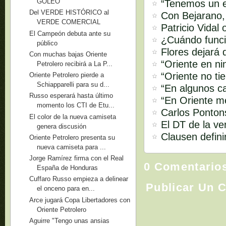
GOLEÓ
“Tenemos un e
Del VERDE HISTÓRICO al
Con Bejarano,
VERDE COMERCIAL
Patricio Vidal
El Campeón debuta ante su
¿Cuándo funci
público
Flores dejará 
Con muchas bajas Oriente
“Oriente en ni
Petrolero recibirá a La P...
“Oriente no ti
Oriente Petrolero pierde a
Schiapparelli para su d...
“En algunos ca
Russo esperará hasta último
“En Oriente m
momento los CTI de Etu...
Carlos Pontons
El color de la nueva camiseta
El DT de la ve
genera discusión
Clausen defini
Oriente Petrolero presenta su
nueva camiseta para ...
Jorge Ramírez firma con el Real
0 Comentario
España de Honduras
Cuffaro Russo empieza a delinear
Publicar Un 
el onceno para en...
Arce jugará Copa Libertadores con
Oriente Petrolero
Aguirre "Tengo unas ansias