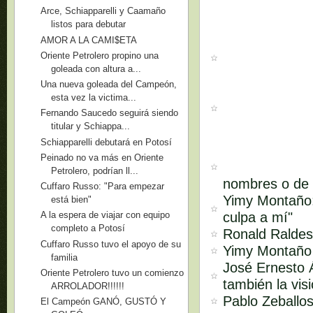
Arce, Schiapparelli y Caamaño
listos para debutar
AMOR A LA CAMI$ETA
Oriente Petrolero propino una
goleada con altura a...
Una nueva goleada del Campeón,
esta vez la victima...
Fernando Saucedo seguirá siendo
titular y Schiappa...
Schiapparelli debutará en Potosí
Peinado no va más en Oriente
Petrolero, podrían ll...
nombres o de 
Cuffaro Russo: "Para empezar
Yimy Montaño:
está bien"
culpa a mí"
A la espera de viajar con equipo
completo a Potosí
Ronald Raldes:
Cuffaro Russo tuvo el apoyo de su
Yimy Montaño s
familia
José Ernesto Á
Oriente Petrolero tuvo un comienzo
también la vis
ARROLADOR!!!!!!
Pablo Zeballos
El Campeón GANÓ, GUSTÓ Y