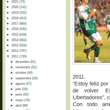
►
2021
(73)
►
2020
(141)
►
2019
(332)
►
2018
(412)
►
2017
(660)
►
2016
(530)
►
2015
(639)
►
2014
(662)
►
2013
(554)
►
2012
(787)
▼
2011
(730)
►
diciembre
(61)
►
noviembre
(51)
►
octubre
(44)
2011.
►
septiembre
(59)
“Estoy feliz po
►
agosto
(57)
►
julio
(59)
de volver. 
►
junio
(50)
Libertadores”, c
►
mayo
(78)
Con todo arre
►
abril
(88)