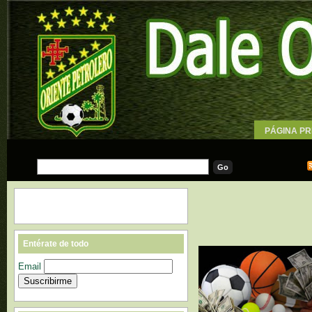
PÁGINA PR
WALLPAPE
Entérate de todo
Email