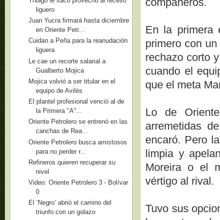
compañeros.
Thiago le sacó provecho al receso
liguero
Juan Yucra firmará hasta diciembre
En la primera 
en Oriente Petr...
Cuidan a Peña para la reanudación
primero con un 
liguera
rechazo corto y
Le cae un recorte salarial a
cuando el equip
Gualberto Mojica
Mojica volvió a ser titular en el
que el meta Mar
equipo de Avilés
El plantel profesional venció al de
Lo de Oriente
la Primera "A"...
Oriente Petrolero se entrenó en las
arremetidas d
canchas de Rea...
encaró. Pero la
Oriente Petrolero busca amistosos
limpia y apela
para no perder r...
Refineros quieren recuperar su
Moreira o el 
nivel
vértigo al rival.
Video: Oriente Petrolero 3 - Bolívar
0
El ‘Negro’ abrió el camino del
Tuvo sus opcion
triunfo con un golazo