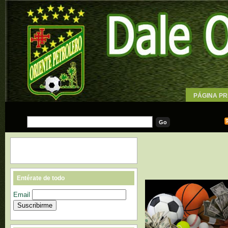
PÁGINA PR
WALLPAPE
Entérate de todo
Email