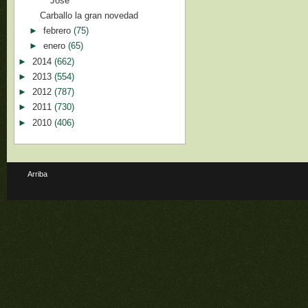
José
Carballo la gran novedad
►
febrero
(75)
►
enero
(65)
►
2014
(662)
►
2013
(554)
►
2012
(787)
►
2011
(730)
►
2010
(406)
Arriba