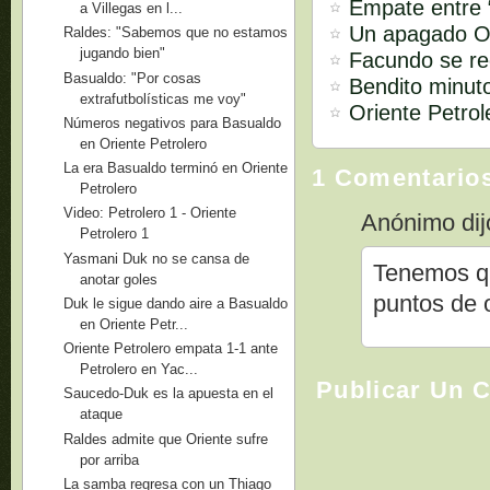
Empate entre “
a Villegas en l...
Un apagado Or
Raldes: "Sabemos que no estamos
jugando bien"
Facundo se re
Basualdo: "Por cosas
Bendito minut
extrafutbolísticas me voy"
Oriente Petrol
Números negativos para Basualdo
en Oriente Petrolero
La era Basualdo terminó en Oriente
1 Comentario
Petrolero
Video: Petrolero 1 - Oriente
Anónimo dijo
Petrolero 1
Yasmani Duk no se cansa de
Tenemos q 
anotar goles
puntos de 
Duk le sigue dando aire a Basualdo
en Oriente Petr...
Oriente Petrolero empata 1-1 ante
Petrolero en Yac...
Publicar Un 
Saucedo-Duk es la apuesta en el
ataque
Raldes admite que Oriente sufre
por arriba
La samba regresa con un Thiago