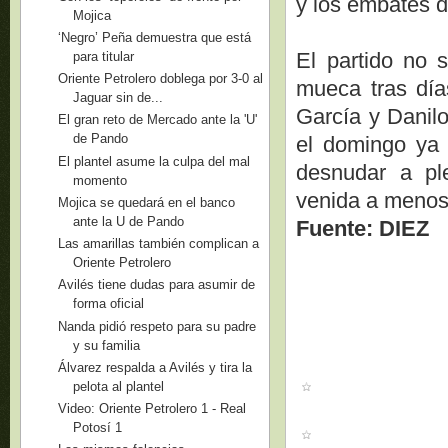
y los embates d
Mojica
‘Negro’ Peña demuestra que está
El partido no 
para titular
Oriente Petrolero doblega por 3-0 al
mueca tras día
Jaguar sin de...
García y Danilo
El gran reto de Mercado ante la 'U'
de Pando
el domingo ya 
El plantel asume la culpa del mal
desnudar a ple
momento
venida a menos
Mojica se quedará en el banco
ante la U de Pando
Fuente: DIEZ
Las amarillas también complican a
Oriente Petrolero
Avilés tiene dudas para asumir de
forma oficial
Nanda pidió respeto para su padre
y su familia
Álvarez respalda a Avilés y tira la
pelota al plantel
Video: Oriente Petrolero 1 - Real
Potosí 1