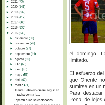
►
2021
(73)
►
2020
(141)
►
2019
(332)
►
2018
(412)
►
2017
(660)
►
2016
(530)
▼
2015
(639)
►
diciembre
(50)
►
noviembre
(26)
►
octubre
(27)
el domingo. L
►
septiembre
(44)
►
agosto
(56)
limitado.
►
julio
(65)
►
junio
(40)
El esfuerzo del
►
mayo
(53)
que Oriente no
►
abril
(67)
▼
marzo
(71)
sumirse en un m
Oriente Petrolero quiere seguir en
Para destacar 
racha contra la...
Peña, de lejos 
Esperan a los seleccionados