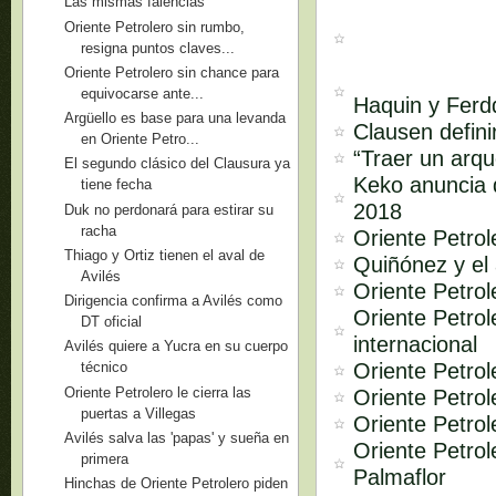
Las mismas falencias
Oriente Petrolero sin rumbo,
resigna puntos claves...
Oriente Petrolero sin chance para
equivocarse ante...
Haquin y Ferd
Argüello es base para una levanda
Clausen defini
en Oriente Petro...
“Traer un arq
El segundo clásico del Clausura ya
Keko anuncia q
tiene fecha
2018
Duk no perdonará para estirar su
racha
Oriente Petrol
Thiago y Ortiz tienen el aval de
Quiñónez y el 
Avilés
Oriente Petrol
Dirigencia confirma a Avilés como
Oriente Petrol
DT oficial
internacional
Avilés quiere a Yucra en su cuerpo
Oriente Petrol
técnico
Oriente Petrolero le cierra las
Oriente Petrol
puertas a Villegas
Oriente Petrol
Avilés salva las 'papas' y sueña en
Oriente Petro
primera
Palmaflor
Hinchas de Oriente Petrolero piden