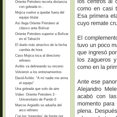
los centros al 
Oriente Petrolero recorta distancia
con goleada in...
como en casi t
Mojica vuelve a quedar fuera del
Esa primera et
equipo titular
cuyo remate cruz
Así llega Oriente Petrolero al
clásico ante Bolívar
Oriente Petrolero superior a Bolívar
El complemento
en el Tahuichi
tuvo un poco má
El duelo más atractivo de la fecha
cambia de hora
que ingresó por
Caso Mojica toca al directorio
los zagueros y
refinero
como en la prim
Avilés va delineando su onceno
Volvieron a los entrenamientos
David Avilés: "A mí nadie me arma
Ante ese panora
el equipo"
Alejandro Mele
Una goleada que solo da aire
Video: Oriente Petrolero 3 -
acabó con las
Universitario de Pando 0
momento para O
Marcos Argüello se adueña del
plena. Después,
arco refinero
Con los ‘toperoles’ de frente por