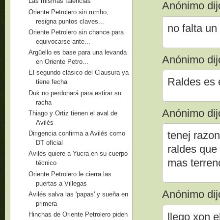
Las mismas falencias
Anónimo dijo
Oriente Petrolero sin rumbo,
resigna puntos claves...
no falta un 
Oriente Petrolero sin chance para
equivocarse ante...
Argüello es base para una levanda
Anónimo dijo
en Oriente Petro...
El segundo clásico del Clausura ya
Raldes es
tiene fecha
Duk no perdonará para estirar su
racha
Anónimo dijo
Thiago y Ortiz tienen el aval de
Avilés
tenej razo
Dirigencia confirma a Avilés como
DT oficial
raldes que 
Avilés quiere a Yucra en su cuerpo
mas terren
técnico
Oriente Petrolero le cierra las
puertas a Villegas
Anónimo dijo
Avilés salva las 'papas' y sueña en
primera
llego xon e
Hinchas de Oriente Petrolero piden