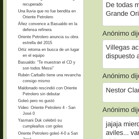
De todas m
recuperado
Una lluvia que no fue bendita en
Grande Ori
Oriente Petrolero
Áñez convence a Basualdo en la
defensa refinera
Anónimo dijo
Oriente Petrolero anuncia su obra
estrella del 2015
Villegas a
Ortiz retorna en busca de un lugar
dispuesto a
en el equipo
Basualdo: “Te muestran el CD y
son todos Messi”
Anónimo dijo
Rubén Carballo tiene una revancha
consigo mismo
Maldonado rescindió con Oriente
Nestor Cla
Petrolero sin debutar
Goleó pero no gustó
Video: Oriente Petrolero 4 - San
Anónimo dijo
José 0
Yasmani Duk celebró su
jajaja mier
cumpleaños con goles
aviles... v
Oriente Petrolero goleó 4-0 a San