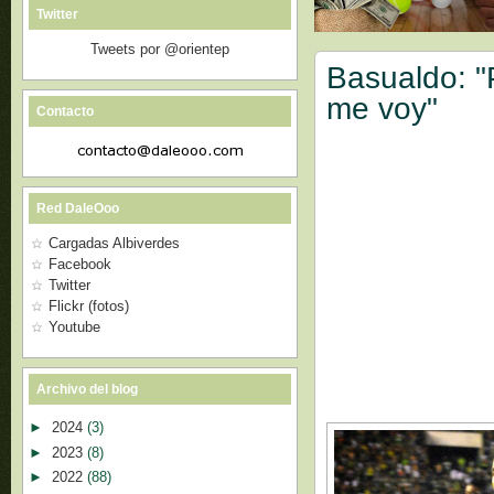
Twitter
Tweets por @orientep
Basualdo: "P
me voy"
Contacto
Red DaleOoo
Cargadas Albiverdes
Facebook
Twitter
Flickr (fotos)
Youtube
Archivo del blog
►
2024
(3)
►
2023
(8)
►
2022
(88)