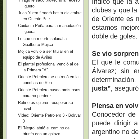
Indicó que la 
Thiago le sacó provecho al receso
liguero
clubes y que l
Juan Yucra firmará hasta diciembre
de Oriente es 
en Oriente Petr...
Cuidan a Peña para la reanudación
estamos mejor
liguera
doble de goles.
Le cae un recorte salarial a
Gualberto Mojica
Mojica volvió a ser titular en el
Se vio sorpren
equipo de Avilés
El que le comun
El plantel profesional venció al de
Álvarez; sin 
la Primera "A"...
Oriente Petrolero se entrenó en las
determinación
canchas de Rea...
justa”
, aseguró
Oriente Petrolero busca amistosos
para no perder r...
Refineros quieren recuperar su
Piensa en volv
nivel
Conocedor de 
Video: Oriente Petrolero 3 - Bolívar
0
puede dirigir 
El ‘Negro’ abrió el camino del
argentino no de
triunfo con un golazo