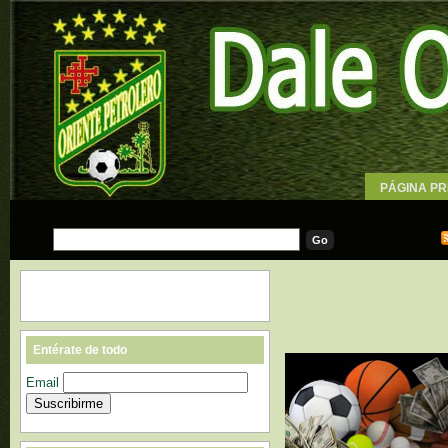
PÁGINA PR
WALLPAPE
Entérate de todo
Email