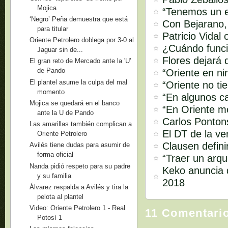
Mojica
“Tenemos un e
‘Negro’ Peña demuestra que está
Con Bejarano,
para titular
Patricio Vidal
Oriente Petrolero doblega por 3-0 al
¿Cuándo funci
Jaguar sin de...
Flores dejará 
El gran reto de Mercado ante la 'U'
de Pando
“Oriente en ni
El plantel asume la culpa del mal
“Oriente no ti
momento
“En algunos ca
Mojica se quedará en el banco
“En Oriente m
ante la U de Pando
Carlos Pontons
Las amarillas también complican a
El DT de la ve
Oriente Petrolero
Clausen defini
Avilés tiene dudas para asumir de
forma oficial
“Traer un arq
Nanda pidió respeto para su padre
Keko anuncia q
y su familia
2018
Álvarez respalda a Avilés y tira la
pelota al plantel
Video: Oriente Petrolero 1 - Real
11 Comentari
Potosí 1