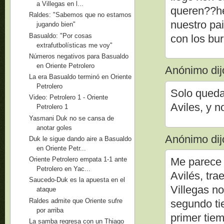
a Villegas en l...
queren??hec
Raldes: "Sabemos que no estamos
nuestro pai
jugando bien"
Basualdo: "Por cosas
con los bu
extrafutbolísticas me voy"
Números negativos para Basualdo
en Oriente Petrolero
Anónimo dijo
La era Basualdo terminó en Oriente
Petrolero
Solo queda
Video: Petrolero 1 - Oriente
Aviles, y n
Petrolero 1
Yasmani Duk no se cansa de
anotar goles
Anónimo dijo
Duk le sigue dando aire a Basualdo
en Oriente Petr...
Oriente Petrolero empata 1-1 ante
Me parece 
Petrolero en Yac...
Avilés, tra
Saucedo-Duk es la apuesta en el
Villegas n
ataque
Raldes admite que Oriente sufre
segundo ti
por arriba
primer tiem
La samba regresa con un Thiago