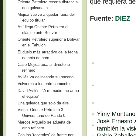
que requiera de
Oriente Petrolero recorta distancia
con goleada in...
Mojica vuelve a quedar fuera del
Fuente:
DIEZ
equipo titular
Así llega Oriente Petrolero al
clásico ante Bolívar
Oriente Petrolero superior a Bolívar
en el Tahuichi
El duelo más atractivo de la fecha
cambia de hora
Caso Mojica toca al directorio
refinero
Avilés va delineando su onceno
Volvieron a los entrenamientos
David Avilés: "A mí nadie me arma
el equipo"
Una goleada que solo da aire
Video: Oriente Petrolero 3 -
Yimy Montaño s
Universitario de Pando 0
José Ernesto Á
Marcos Argüello se adueña del
también la vis
arco refinero
Pablo Zeballos
Con los ‘toperoles’ de frente por