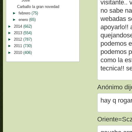
José
visitante.. 
Carballo la gran novedad
no sabe na
►
febrero
(75)
webadas so
►
enero
(65)
apoyarlo!! 
►
2014
(662)
►
2013
(554)
quejandose!
►
2012
(787)
podemos ex
►
2011
(730)
podemos pu
►
2010
(406)
como la est
tecnica!! s
Anónimo dijo
hay q rogar
Oriente=Scz 