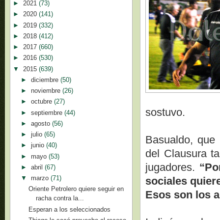
►
2021
(73)
►
2020
(141)
►
2019
(332)
►
2018
(412)
►
2017
(660)
►
2016
(530)
▼
2015
(639)
►
diciembre
(50)
►
noviembre
(26)
►
octubre
(27)
sostuvo.
►
septiembre
(44)
►
agosto
(56)
►
julio
(65)
Basualdo, que d
►
junio
(40)
del Clausura t
►
mayo
(53)
jugadores.
“Po
►
abril
(67)
▼
marzo
(71)
sociales quier
Oriente Petrolero quiere seguir en
Esos son los 
racha contra la...
Esperan a los seleccionados