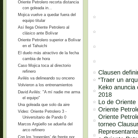
Oriente Petrolero recorta distancia
con goleada in...
Mojica vuelve a quedar fuera del
equipo titular
Así llega Oriente Petrolero al
clásico ante Bolívar
Oriente Petrolero superior a Bolívar
en el Tahuichi
El duelo más atractivo de la fecha
cambia de hora
Caso Mojica toca al directorio
Clausen defini
refinero
Avilés va delineando su onceno
“Traer un arq
Volvieron a los entrenamientos
Keko anuncia q
David Avilés: "A mí nadie me arma
2018
el equipo"
Lo de Oriente 
Una goleada que solo da aire
Oriente Petro
Video: Oriente Petrolero 3 -
Oriente Petrol
Universitario de Pando 0
torneo Clausu
Marcos Argüello se adueña del
arco refinero
Representante
Con los ‘toperoles’ de frente por