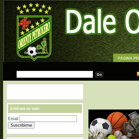
PÁGINA PR
WALLPAPE
Entérate de todo
Email