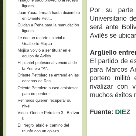
Thiago le sacó provecho al receso
liguero
Por su parte 
Juan Yucra firmará hasta diciembre
Universitario 
en Oriente Petr...
Cuidan a Peña para la reanudación
será ante Bolív
liguera
Avilés se ubica
Le cae un recorte salarial a
Gualberto Mojica
Mojica volvió a ser titular en el
Argüello enfre
equipo de Avilés
El partido de e
El plantel profesional venció al de
para Marcos Arg
la Primera "A"...
Oriente Petrolero se entrenó en las
portero milit
canchas de Rea...
rivalizar con
Oriente Petrolero busca amistosos
muchos éxitos m
para no perder r...
Refineros quieren recuperar su
nivel
Fuente:
DIEZ
Video: Oriente Petrolero 3 - Bolívar
0
El ‘Negro’ abrió el camino del
triunfo con un golazo