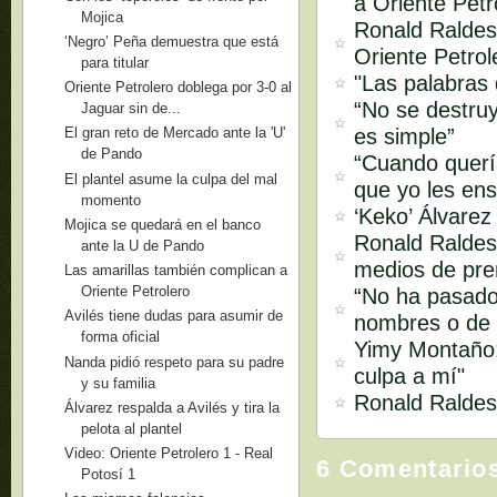
a Oriente Petr
Mojica
Ronald Raldes
‘Negro’ Peña demuestra que está
Oriente Petrol
para titular
"Las palabras
Oriente Petrolero doblega por 3-0 al
“No se destruy
Jaguar sin de...
es simple”
El gran reto de Mercado ante la 'U'
de Pando
“Cuando quería
El plantel asume la culpa del mal
que yo les ens
momento
‘Keko’ Álvarez
Mojica se quedará en el banco
Ronald Raldes 
ante la U de Pando
medios de pren
Las amarillas también complican a
Oriente Petrolero
“No ha pasado
Avilés tiene dudas para asumir de
nombres o de 
forma oficial
Yimy Montaño:
Nanda pidió respeto para su padre
culpa a mí"
y su familia
Ronald Raldes:
Álvarez respalda a Avilés y tira la
pelota al plantel
Video: Oriente Petrolero 1 - Real
6 Comentario
Potosí 1