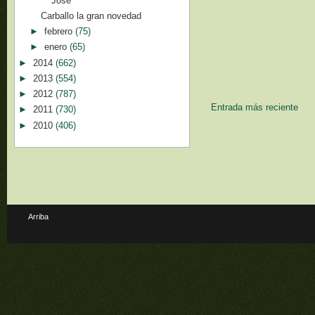
José
Carballo la gran novedad
►
febrero
(75)
►
enero
(65)
►
2014
(662)
►
2013
(554)
►
2012
(787)
Entrada más reciente
►
2011
(730)
►
2010
(406)
Arriba