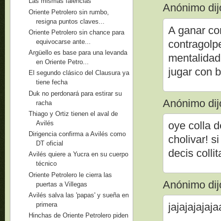
Las mismas falencias
Anónimo dijo
Oriente Petrolero sin rumbo,
resigna puntos claves...
A ganar co
Oriente Petrolero sin chance para
equivocarse ante...
contragolp
Argüello es base para una levanda
mentalidad 
en Oriente Petro...
jugar con 
El segundo clásico del Clausura ya
tiene fecha
Duk no perdonará para estirar su
Anónimo dijo
racha
Thiago y Ortiz tienen el aval de
Avilés
oye colla d
Dirigencia confirma a Avilés como
cholivar! s
DT oficial
decis coll
Avilés quiere a Yucra en su cuerpo
técnico
Oriente Petrolero le cierra las
Anónimo dijo
puertas a Villegas
Avilés salva las 'papas' y sueña en
primera
jajajajajaja
Hinchas de Oriente Petrolero piden