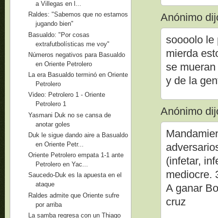
a Villegas en l...
Raldes: "Sabemos que no estamos
Anónimo dijo
jugando bien"
Basualdo: "Por cosas
soooolo le
extrafutbolísticas me voy"
mierda est
Números negativos para Basualdo
en Oriente Petrolero
se mueran 
La era Basualdo terminó en Oriente
y de la gen
Petrolero
Video: Petrolero 1 - Oriente
Petrolero 1
Anónimo dijo
Yasmani Duk no se cansa de
anotar goles
Mandamient
Duk le sigue dando aire a Basualdo
en Oriente Petr...
adversarios
Oriente Petrolero empata 1-1 ante
(infetar, i
Petrolero en Yac...
mediocre. 
Saucedo-Duk es la apuesta en el
ataque
A ganar Bo
Raldes admite que Oriente sufre
cruz
por arriba
La samba regresa con un Thiago