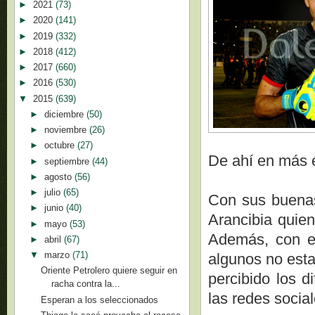
►
2021
(73)
►
2020
(141)
►
2019
(332)
►
2018
(412)
►
2017
(660)
►
2016
(530)
▼
2015
(639)
►
diciembre
(50)
►
noviembre
(26)
►
octubre
(27)
De ahí en más e
►
septiembre
(44)
►
agosto
(56)
►
julio
(65)
Con sus buenas
►
junio
(40)
Arancibia quien
►
mayo
(53)
Además, con el
►
abril
(67)
▼
marzo
(71)
algunos no esta
Oriente Petrolero quiere seguir en
percibido los d
racha contra la...
las redes social
Esperan a los seleccionados