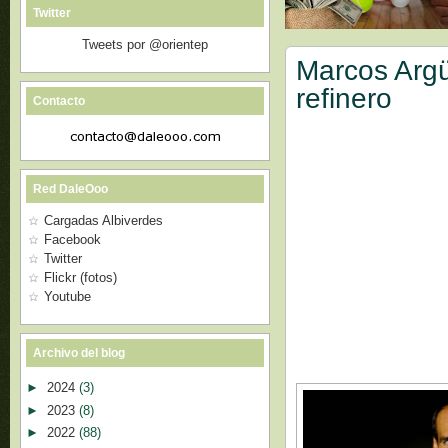
Twitter
Tweets por @orientep
Marcos Argü
refinero
Contacto
Red DaleOoo
Cargadas Albiverdes
Facebook
Twitter
Flickr (fotos)
Youtube
Archivo del blog
►
2024
(3)
►
2023
(8)
►
2022
(88)