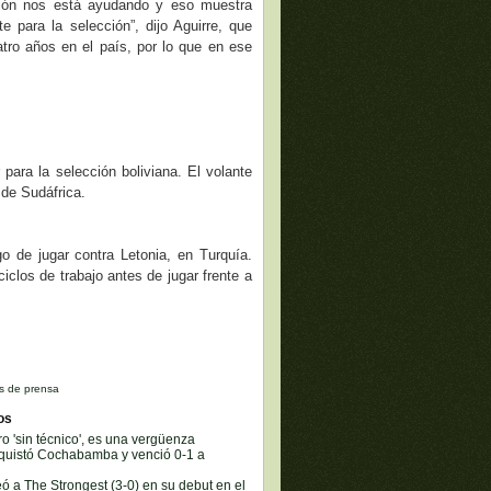
ción nos está ayudando y eso muestra
 para la selección”, dijo Aguirre, que
tro años en el país, por lo que en ese
 para la selección boliviana. El volante
 de Sudáfrica.
go de jugar contra Letonia, en Turquía.
clos de trabajo antes de jugar frente a
s de prensa
os
ro 'sin técnico', es una vergüenza
nquistó Cochabamba y venció 0-1 a
eó a The Strongest (3-0) en su debut en el