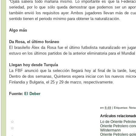
“Ojalá saliera todo mañana mismo. Lo importante es que la Federa
seriedad, por lo que sólo queda demostrar que podemos ser un aporte
también envió los requisitos ayer. Ambos jugadores llevan más de cua
sentido tienen el periodo mínimo para obtener la naturalización.
Algo más
Da Rosa, el último foráneo
El brasileño Álex da Rosa fue el último futbolista naturalizado en jugar
estuvo en los últimos partidos de la anterior eliminatoria para el Mundial
Llegan hoy desde Turquía
La FBF anunció que la selección llegará hoy al final de la tarde, lue
Dentro de dos semanas, Quinteros espera iniciar con los nuevos microci
Finlandia y Bulgaria, el 25 y 29 de marzo, respectivamente.
Fuente:
El Deber
en
8:49
|
Etiquetas:
Nota
Artículos relacionad
Lo de Oriente Petrole
Oriente Petrolero co
Wilstermann
Oriente Petrolero gol