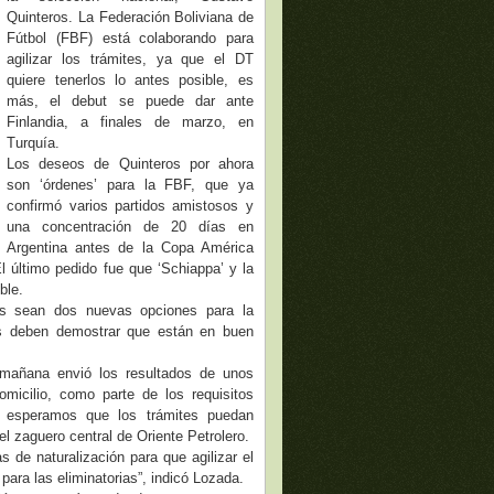
Quinteros. La Federación Boliviana de
Fútbol (FBF) está colaborando para
agilizar los trámites, ya que el DT
quiere tenerlos lo antes posible, es
más, el debut se puede dar ante
Finlandia, a finales de marzo, en
Turquía.
Los deseos de Quinteros por ahora
son ‘órdenes’ para la FBF, que ya
confirmó varios partidos amistosos y
una concentración de 20 días en
Argentina antes de la Copa América
 El último pedido fue que ‘Schiappa’ y la
ble.
es sean dos nuevas opciones para la
es deben demostrar que están en buen
a mañana envió los resultados de unos
micilio, como parte de los requisitos
y esperamos que los trámites puedan
l zaguero central de Oriente Petrolero.
 de naturalización para que agilizar el
ara las eliminatorias”, indicó Lozada.