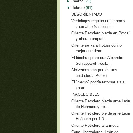
►
marzo
(71)
▼
febrero
(61)
DESORIENTADO
Verdolagas regalan un tiempo y
caen ante Nacional ...
Oriente Petrolero pierde en Potosí
y ahora compart...
Oriente se va a Potosí con lo
mejor que tiene
El hincha quiere que Alejandro
Schiapparelli recib...
Albiverdes irán por las tres
unidades a Potosí
El "Negro" podría retornar a su
casa
INACCESIBLES
Oriente Petrolero pierde ante León
de Huánuco y se...
Oriente Petrolero pierde ante León
Huánuco por 1-0...
Oriente Petrolero a la moda
Copa Libertadores: León de