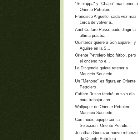
"Schiappa" y "Chapa" mantienen a
Oriente Petrolero...
Francisco Argüello, cada vez mas
cerca de volver a...
Ariel Cuffaro Russo pudo dirigir la
ultima práctic...
Quinteros quiere a Schiapparelli y
Aguirre en la S...
Oriente Petrolero hizo fútbol, pero
el onceno no e...
La Dirigencia quiere retener a
Mauricio Saucedo
Un "Menono" es figura en Oriente
Petrolero
Cuffaro Russo tendrá un solo día
para trabajar con...
Wallpaper de Oriente Petrolero:
Mauricio Saucedo
Con medio equipo con la
Selección, Oriente Petrole...
Jonathan Guerazar nuevo refuerzo
de Oriente Petrolero