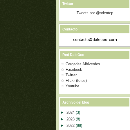
Twitter
Tweets por @orientep
Contacto
Red DaleOoo
Cargadas Albiverdes
Facebook
Twitter
Flickr (fotos)
Youtube
Archivo del blog
►
2024
(3)
►
2023
(8)
►
2022
(88)