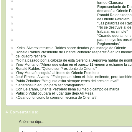
torneo Clausura
Representante de Da
demandó a Oriente Pe
Ronald Raldes reapar
de Oriente Petrolero
"Las palabras de Ral
“No se destruye al de
trabajar, es simple”
“Cuando querían entra
para que yo les enseñ
Reglamentos”
‘Keko’ Álvarez retruca a Raldes sobre deudas y el manejo de Oriente
Ronald Raldes Presidente de Oriente Petrolero reapareció en los medios
del cuadro refinero
“No ha pasado por la cabeza de ésta Gerencia Deportiva hablar de nomb
Yimy Montaño: "Ahora que están en el puesto 11 vienen a echarme la cu
Ronald Raldes: "Quiero ser Presidente de Oriente"
Yimy Montaño seguirá al frente de Oriente Petrolero
José Ernesto Álvarez: “Es importantísimo el título, entiendo, pero también
Pablo Zeballos: "Me gusta estar siempre cerca del arco del rival"
“Tenemos un equipo para ser protagonista”
Con Bejarano, Oriente Petrolero llena su medio campo de marca
Patricio Vidal ocupará el lugar que dejó Alí Meza
¿Cuándo funcionó la comisión técnica de Oriente?
4 Comentarios:
Anónimo dijo...