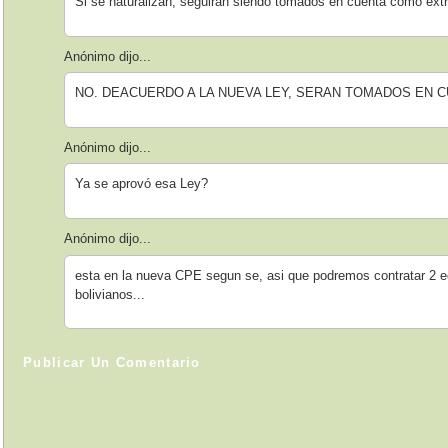
Si se naturalizan, seguiran siendo tomados en cuenta como extr
Anónimo dijo...
NO. DEACUERDO A LA NUEVA LEY, SERAN TOMADOS EN 
Anónimo dijo...
Ya se aprovó esa Ley?
Anónimo dijo...
esta en la nueva CPE segun se, asi que podremos contratar 2 e
bolivianos...
Publicar Un Comentario