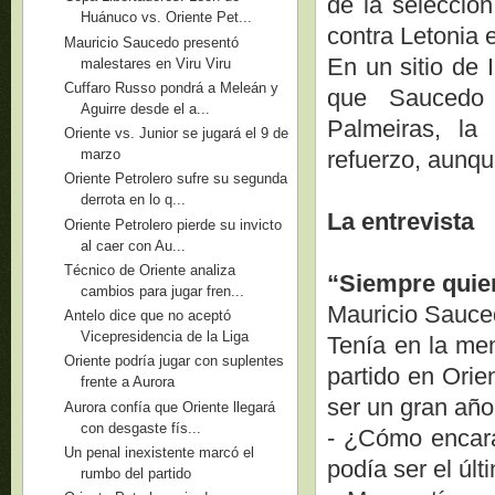
de la selección
Huánuco vs. Oriente Pet...
contra Letonia 
Mauricio Saucedo presentó
En un sitio de I
malestares en Viru Viru
Cuffaro Russo pondrá a Meleán y
que Saucedo 
Aguirre desde el a...
Palmeiras, la
Oriente vs. Junior se jugará el 9 de
refuerzo, aunqu
marzo
Oriente Petrolero sufre su segunda
derrota en lo q...
La entrevista
Oriente Petrolero pierde su invicto
al caer con Au...
Técnico de Oriente analiza
“Siempre quier
cambios para jugar fren...
Mauricio Sauce
Antelo dice que no aceptó
Vicepresidencia de la Liga
Tenía en la men
Oriente podría jugar con suplentes
partido en Orie
frente a Aurora
ser un gran año 
Aurora confía que Oriente llegará
con desgaste fís...
- ¿Cómo encara
Un penal inexistente marcó el
podía ser el últ
rumbo del partido