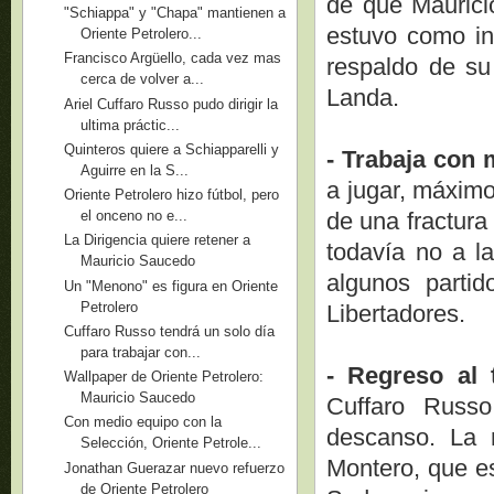
de que Maurici
"Schiappa" y "Chapa" mantienen a
estuvo como inv
Oriente Petrolero...
Francisco Argüello, cada vez mas
respaldo de su
cerca de volver a...
Landa.
Ariel Cuffaro Russo pudo dirigir la
ultima práctic...
Quinteros quiere a Schiapparelli y
- Trabaja con 
Aguirre en la S...
a jugar, máximo
Oriente Petrolero hizo fútbol, pero
de una fractura
el onceno no e...
La Dirigencia quiere retener a
todavía no a l
Mauricio Saucedo
algunos parti
Un "Menono" es figura en Oriente
Petrolero
Libertadores.
Cuffaro Russo tendrá un solo día
para trabajar con...
- Regreso al t
Wallpaper de Oriente Petrolero:
Mauricio Saucedo
Cuffaro Russo
Con medio equipo con la
descanso. La 
Selección, Oriente Petrole...
Montero, que es
Jonathan Guerazar nuevo refuerzo
de Oriente Petrolero