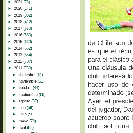
►
2021
(73)
►
2020
(141)
►
2019
(332)
►
2018
(412)
►
2017
(660)
►
2016
(530)
de Chile son do
►
2015
(639)
►
2014
(662)
es que el técn
►
2013
(554)
para el clásico
►
2012
(787)
Una cláusula d
▼
2011
(730)
►
diciembre
(61)
club interesado
►
noviembre
(51)
hacer uso de 
►
octubre
(44)
determinado (se
►
septiembre
(59)
Ayer, el presid
►
agosto
(57)
►
julio
(59)
del jugador, Da
►
junio
(50)
acuerdo sobre l
►
mayo
(78)
club, sólo que 
►
abril
(88)