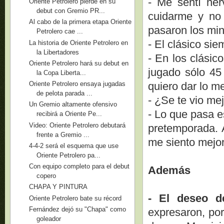
- Me sentí ner
Oriente Petrolero pierde en su
debut con Gremio PR...
cuidarme y no 
Al cabo de la primera etapa Oriente
pasaron los min
Petrolero cae ...
- El clásico si
La historia de Oriente Petrolero en
la Libertadores
- En los clásic
Oriente Petrolero hará su debut en
jugado sólo 45
la Copa Liberta...
quiero dar lo m
Oriente Petrolero ensaya jugadas
de pelota parada ...
- ¿Se te vio me
Un Gremio altamente ofensivo
- Lo que pasa e
recibirá a Oriente Pe...
Video: Oriente Petrolero debutará
pretemporada. 
frente a Gremio ...
me siento mejor
4-4-2 será el esquema que use
Oriente Petrolero pa...
Con equipo completo para el debut
Además
copero
CHAPA Y PINTURA
- El deseo de
Oriente Petrolero bate su récord
Fernández dejó su "Chapa" como
expresaron, po
goleador