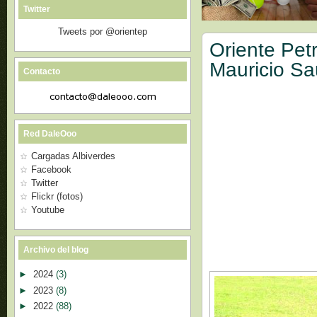
Twitter
Tweets por @orientep
Oriente Pet
Mauricio Sa
Contacto
Red DaleOoo
Cargadas Albiverdes
Facebook
Twitter
Flickr (fotos)
Youtube
Archivo del blog
►
2024
(3)
►
2023
(8)
►
2022
(88)