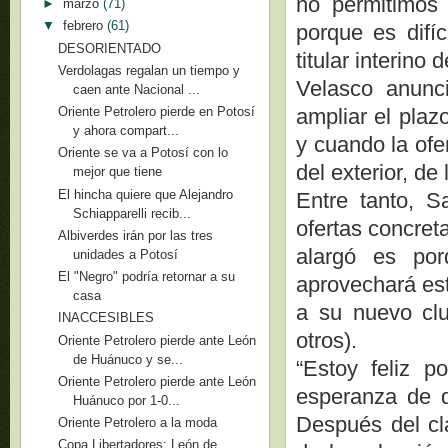
no permitimos 
►
marzo
(71)
▼
febrero
(61)
porque es difíc
DESORIENTADO
titular interino d
Verdolagas regalan un tiempo y
Velasco anunc
caen ante Nacional ...
ampliar el plaz
Oriente Petrolero pierde en Potosí
y ahora compart...
y cuando la ofe
Oriente se va a Potosí con lo
del exterior, de
mejor que tiene
El hincha quiere que Alejandro
Entre tanto, S
Schiapparelli recib...
ofertas concreta
Albiverdes irán por las tres
alargó es por
unidades a Potosí
El "Negro" podría retornar a su
aprovechará est
casa
a su nuevo clu
INACCESIBLES
otros).
Oriente Petrolero pierde ante León
de Huánuco y se...
“Estoy feliz p
Oriente Petrolero pierde ante León
esperanza de qu
Huánuco por 1-0...
Después del cl
Oriente Petrolero a la moda
Copa Libertadores: León de