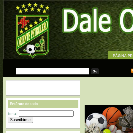
PÁGINA PR
WALLPAPE
Entérate de todo
Email