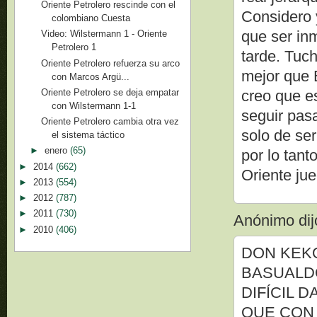
Oriente Petrolero rescinde con el
Considero 
colombiano Cuesta
que ser in
Video: Wilstermann 1 - Oriente
Petrolero 1
tarde. Tuc
Oriente Petrolero refuerza su arco
mejor que B
con Marcos Argü...
Oriente Petrolero se deja empatar
creo que es
con Wilstermann 1-1
seguir pas
Oriente Petrolero cambia otra vez
solo de se
el sistema táctico
►
enero
(65)
por lo tant
►
2014
(662)
Oriente jue
►
2013
(554)
►
2012
(787)
►
2011
(730)
Anónimo dijo
►
2010
(406)
DON KEKO
BASUALDO
DIFÍCIL 
QUE CON 