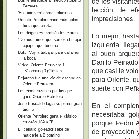
de los visitant
Duk le agradece al médico Roberto
Ferreyra
lección de e
'En junio veré cómo soluciono'
imprecisiones.
Oriente Petrolero hace más goles
fuera que en Sant...
Los dirigentes también festejaron
Lo mejor, hasta
"Demostramos que somos el mejor
izquierda, lleg
equipo, que tenemo...
al buen arquer
Duk: "Voy a trabajar para callarles
la boca"
Danilo Peinado
Video: Oriente Petrolero 1 -
que casi le vol
"B"looming 0 (Clásico...
Bejarano fue una vía de escape en
para Oriente, q
Oriente Petrolero
suerte con Peña
Las cinco razones por las que
ganó Oriente Petrolero
José Basualdo logra su primer gran
En el compleme
triunfo
necesitaba gol
Oriente Petrolero gana el clásico
porque Pedro A
cruceño 169 a "B...
El 'caballo' goleador sabe de
de proyección 
marcarle a Blooming