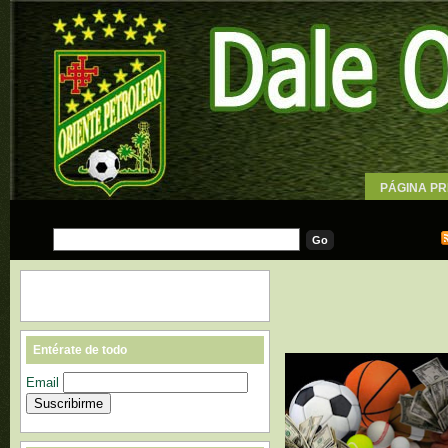
PÁGINA PR
WALLPAPE
Entérate de todo
Email