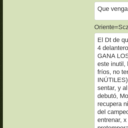
Que vengac
Oriente=Scz 
El Dt de qu
4 delanter
GANA LOS 
este inuti
fríos, no
INÚTILES), 
sentar, y 
debutó, Moj
recupera ni
del campeon
entrenar, x
pretempora