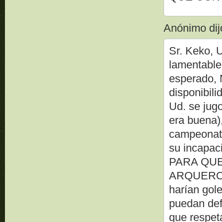
Anónimo dijo
Sr. Keko, 
lamentable
esperado, 
disponibili
Ud. se jug
era buena),
campeonato
su incapac
PARA QUE
ARQUEROS, 
harían gol
puedan def
que respet