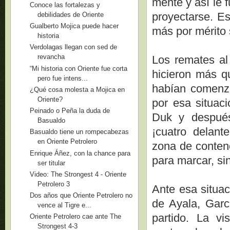
mente y así le 
Conoce las fortalezas y
proyectarse. E
debilidades de Oriente
Gualberto Mojica puede hacer
más por mérito
historia
Verdolagas llegan con sed de
revancha
Los remates al
“Mi historia con Oriente fue corta
hicieron más q
pero fue intens...
habían comenza
¿Qué cosa molesta a Mojica en
Oriente?
por esa situac
Peinado o Peña la duda de
Duk y después
Basualdo
¡cuatro delant
Basualdo tiene un rompecabezas
en Oriente Petrolero
zona de conten
Enrique Áñez, con la chance para
para marcar, si
ser titular
Video: The Strongest 4 - Oriente
Petrolero 3
Ante esa situac
Dos años que Oriente Petrolero no
de Ayala, Garc
vence al Tigre e...
partido. La vi
Oriente Petrolero cae ante The
Strongest 4-3