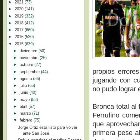
►
2021
(73)
►
2020
(141)
►
2019
(332)
►
2018
(412)
►
2017
(660)
►
2016
(530)
▼
2015
(639)
►
diciembre
(50)
►
noviembre
(26)
►
octubre
(27)
propios errores
►
septiembre
(44)
►
agosto
(56)
jugando con cu
►
julio
(65)
no pudo lograr e
►
junio
(40)
►
mayo
(53)
Bronca total al
►
abril
(67)
►
marzo
(71)
Ferrufino come
▼
febrero
(75)
que aprovechan
Jorge Ortiz está listo para volver
primera pese al
ante San José