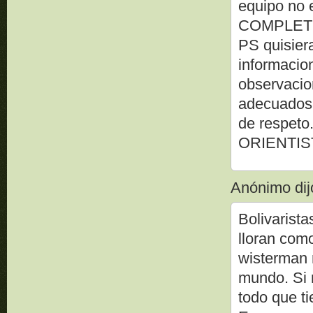
equipo no
COMPLETO?
PS quisiera
informacio
observacio
adecuados 
de respeto
ORIENTIS
Anónimo dijo
Bolivarist
lloran como
wisterman n
mundo. Si n
todo que t