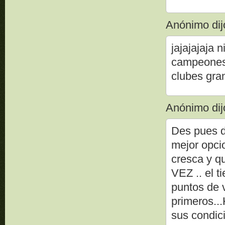
Anónimo dijo
jajajajaja 
campeones q
clubes gra
Anónimo dijo
Des pues d
mejor opci
cresca y 
VEZ .. el 
puntos de v
primeros..
sus condic