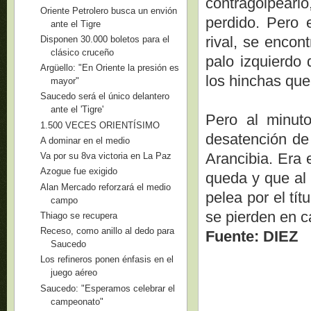
contragolpearl
Oriente Petrolero busca un envión
perdido. Pero 
ante el Tigre
rival, se encon
Disponen 30.000 boletos para el
clásico cruceño
palo izquierdo
Argüello: "En Oriente la presión es
los hinchas que
mayor"
Saucedo será el único delantero
ante el 'Tigre'
Pero al minuto
1.500 VECES ORIENTÍSIMO
desatención de
A dominar en el medio
Arancibia. Era 
Va por su 8va victoria en La Paz
Azogue fue exigido
queda y que al 
Alan Mercado reforzará el medio
pelea por el tí
campo
se pierden en ca
Thiago se recupera
Receso, como anillo al dedo para
Fuente: DIEZ
Saucedo
Los refineros ponen énfasis en el
juego aéreo
Saucedo: "Esperamos celebrar el
campeonato"