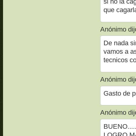
si no la ca
que cagarla
Anónimo dijo
De nada si
vamos a as
tecnicos c
Anónimo dijo
Gasto de p
Anónimo dijo
BUENO...
LOGRO M