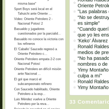
misma base"
Oriente Petrol
Sport Boys será local en el
"Las palabras
Tahuichi ante Oriente ...
“No se destruy
Video: Oriente Petrolero 2 -
es simple”
Nacional Potosí 2
“Cuando quería
Basualdo y jugadores
cuestionados por la parcialid...
que yo les ens
Basualdo no conoce la victoria con
‘Keko’ Álvarez
los refineros
Ronald Raldes 
El 'Caballo' Saucedo regresó a
medios de pren
Oriente Petrolero c...
“No ha pasado
Oriente Petrolero empata 2-2 con
nombres o de 
Nacional Potosí
Yimy Montaño:
Oriente Petrolero en difícil misión
ante Nacional ...
culpa a mí"
El gol que marcó el
Ronald Raldes:
subcampeonato refinero
Yimy Montaño s
Con Saucedo habilitado, Oriente
Petrolero a la esp...
Luis Méndez vuelve a Oriente
33 Comentari
Petrolero por la reva...