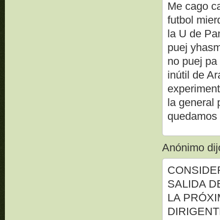
Me cago car
futbol mie
la U de Pa
puej yhasm
no puej pa 
inútil de A
experiment
la general 
quedamos a
Anónimo dijo
CONSIDER
SALIDA D
LA PRÓXI
DIRIGENT