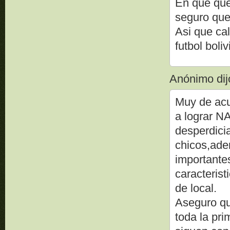
En que qued
seguro que
Asi que cal
futbol boli
Anónimo dijo
Muy de acu
a lograr N
desperdicia
chicos,ade
importante
caracteris
de local.
Aseguro que
toda la pri