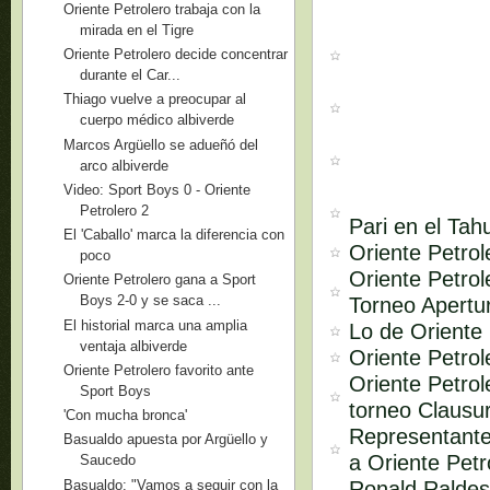
Oriente Petrolero trabaja con la
mirada en el Tigre
Oriente Petrolero decide concentrar
durante el Car...
Thiago vuelve a preocupar al
cuerpo médico albiverde
Marcos Argüello se adueñó del
arco albiverde
Video: Sport Boys 0 - Oriente
Petrolero 2
Pari en el Tahu
El 'Caballo' marca la diferencia con
Oriente Petrol
poco
Oriente Petrol
Oriente Petrolero gana a Sport
Boys 2-0 y se saca ...
Torneo Apertu
El historial marca una amplia
Lo de Oriente 
ventaja albiverde
Oriente Petro
Oriente Petrolero favorito ante
Oriente Petrol
Sport Boys
torneo Clausu
'Con mucha bronca'
Representante
Basualdo apuesta por Argüello y
a Oriente Petr
Saucedo
Basualdo: "Vamos a seguir con la
Ronald Raldes