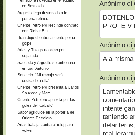
Peinado la novedad en el equipo
Anónimo dijo
de Basualdo
Argüello llega ilusionado a la
BOTENLO 
portería refinera
PROFE V
Oriente Petrolero rescinde contrato
con Richar Est...
Brau dejó el entrenamiento por un
golpe
Anónimo dijo
Arias y Thiago trabajan por
separado
Ala misma
Saucedo y Argüello se entrenaron
en San Antonio
Saucedo: "Mi trabajo será
Anónimo dijo
dedicado a ella"
Oriente Petrolero presenta a Carlos
Lamentable
Saucedo y Marc...
comentario
Oriente Petrolero apuesta por los
goles del 'Caballo'
intente gan
Sabor agridulce en la portería de
teniendo e
Oriente Petrolero
delanteros,
Arias trabaja contra el reloj para
volver
real jerarq