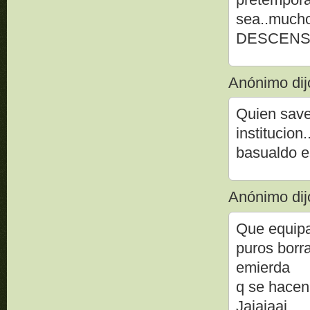
sea..mucho
DESCENS
Anónimo dijo
Quien save
institucion
basualdo e
Anónimo dijo
Que equipa
puros borr
emierda
q se hacen
Jajajaaj