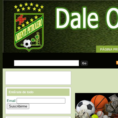
PÁGINA PR
WALLPAPE
Entérate de todo
Email