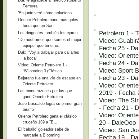
Duk le agradece al médico Roberto
Ferreyra
'En junio veré cómo soluciono'
Oriente Petrolero hace más goles
fuera que en Sant...
Petrolero 1 -
Los dirigentes también festejaron
Video: Guabirá
"Demostramos que somos el mejor
equipo, que tenemo...
Fecha 25 - D
Duk: "Voy a trabajar para callarles
Video: Oriente
la boca"
Fecha 24 - D
Video: Oriente Petrolero 1 -
Video: Sport B
"B"looming 0 (Clásico...
Fecha 23 - D
Bejarano fue una vía de escape en
Oriente Petrolero
Video: Oriente
Las cinco razones por las que
2019 - Fecha 
ganó Oriente Petrolero
Video: The Str
José Basualdo logra su primer gran
- Fecha 21 - 
triunfo
Video: Oriente
Oriente Petrolero gana el clásico
20 - DaleOoo
cruceño 169 a "B...
Video: San Jos
El 'caballo' goleador sabe de
marcarle a Blooming
Fecha 19 - D