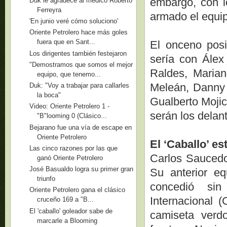
embargo, con lo
Duk le agradece al médico Roberto
Ferreyra
armado el equi
'En junio veré cómo soluciono'
Oriente Petrolero hace más goles
fuera que en Sant...
El onceno posi
Los dirigentes también festejaron
sería con Álex 
"Demostramos que somos el mejor
Raldes, Marian
equipo, que tenemo...
Meleán, Danny 
Duk: "Voy a trabajar para callarles
la boca"
Gualberto Mojic
Video: Oriente Petrolero 1 -
serán los delan
"B"looming 0 (Clásico...
Bejarano fue una vía de escape en
Oriente Petrolero
El ‘Caballo’ es
Las cinco razones por las que
Carlos Saucedo 
ganó Oriente Petrolero
José Basualdo logra su primer gran
Su anterior eq
triunfo
concedió sin
Oriente Petrolero gana el clásico
Internacional (
cruceño 169 a "B...
El 'caballo' goleador sabe de
camiseta verdo
marcarle a Blooming