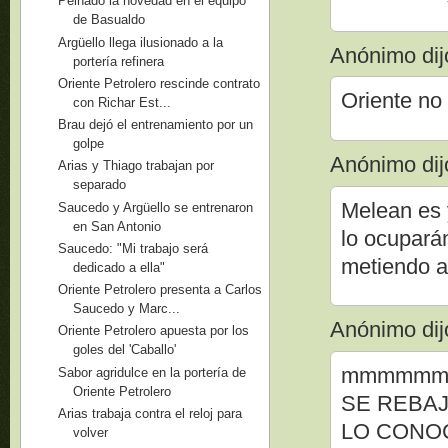
Peinado la novedad en el equipo
de Basualdo
Argüello llega ilusionado a la
Anónimo dijo
portería refinera
Oriente Petrolero rescinde contrato
Oriente no 
con Richar Est...
Brau dejó el entrenamiento por un
golpe
Anónimo dijo
Arias y Thiago trabajan por
separado
Melean es 
Saucedo y Argüello se entrenaron
en San Antonio
lo ocuparán
Saucedo: "Mi trabajo será
metiendo 
dedicado a ella"
Oriente Petrolero presenta a Carlos
Saucedo y Marc...
Anónimo dijo
Oriente Petrolero apuesta por los
goles del 'Caballo'
mmmmmmm
Sabor agridulce en la portería de
Oriente Petrolero
SE REBAJ
Arias trabaja contra el reloj para
LO CONOC
volver