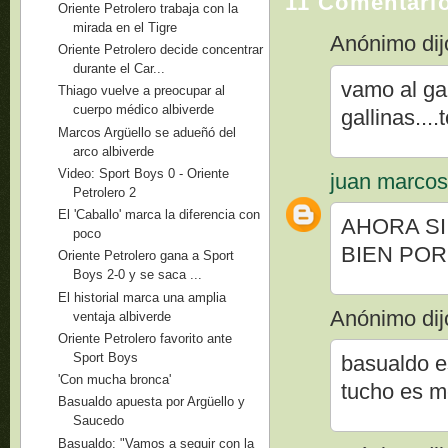
11 Comentari
Oriente Petrolero trabaja con la
mirada en el Tigre
Anónimo dijo
Oriente Petrolero decide concentrar
durante el Car...
vamo al ga
Thiago vuelve a preocupar al
cuerpo médico albiverde
gallinas....
Marcos Argüello se adueñó del
arco albiverde
Video: Sport Boys 0 - Oriente
juan marco
Petrolero 2
El 'Caballo' marca la diferencia con
AHORA SI
poco
BIEN POR
Oriente Petrolero gana a Sport
Boys 2-0 y se saca ...
El historial marca una amplia
Anónimo dijo
ventaja albiverde
Oriente Petrolero favorito ante
Sport Boys
basualdo e
'Con mucha bronca'
tucho es m
Basualdo apuesta por Argüello y
Saucedo
Basualdo: "Vamos a seguir con la