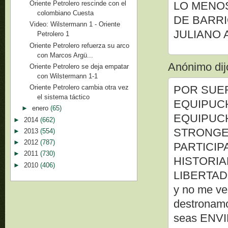
LO MENOS
Oriente Petrolero rescinde con el
colombiano Cuesta
DE BARRI
Video: Wilstermann 1 - Oriente
JULIANO 
Petrolero 1
Oriente Petrolero refuerza su arco
con Marcos Argü...
Anónimo dijo
Oriente Petrolero se deja empatar
con Wilstermann 1-1
Oriente Petrolero cambia otra vez
POR SUER
el sistema táctico
EQUIPUCH
►
enero
(65)
EQUIPUCH
►
2014
(662)
STRONGE
►
2013
(554)
►
2012
(787)
PARTICIP
►
2011
(730)
HISTORIA
►
2010
(406)
LIBERTADO
y no me ve
destronamo
seas ENVID