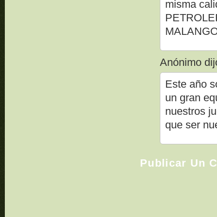
misma cali
PETROLERO 
MALANGO d
Anónimo dijo
Este año 
un gran eq
nuestros j
que ser nue
Publicar Un 