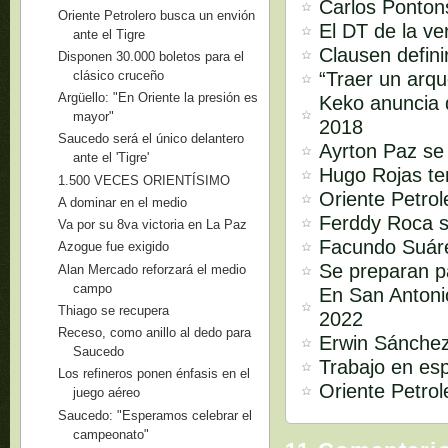
Carlos Pontons
Oriente Petrolero busca un envión
El DT de la ve
ante el Tigre
Clausen defini
Disponen 30.000 boletos para el
“Traer un arq
clásico cruceño
Argüello: "En Oriente la presión es
Keko anuncia q
mayor"
2018
Saucedo será el único delantero
Ayrton Paz se 
ante el 'Tigre'
Hugo Rojas ten
1.500 VECES ORIENTÍSIMO
Oriente Petro
A dominar en el medio
Ferddy Roca s
Va por su 8va victoria en La Paz
Facundo Suár
Azogue fue exigido
Se preparan p
Alan Mercado reforzará el medio
campo
En San Antonio
Thiago se recupera
2022
Receso, como anillo al dedo para
Erwin Sánchez
Saucedo
Trabajo en es
Los refineros ponen énfasis en el
Oriente Petrol
juego aéreo
Saucedo: "Esperamos celebrar el
campeonato"