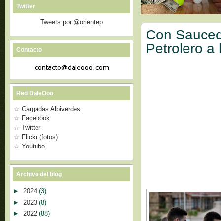
Twitter
Tweets por @orientep
Con Saucedo
Petrolero a 
Contacto
Red DaleOoo
Cargadas Albiverdes
Facebook
Twitter
Flickr (fotos)
Youtube
Archivo del blog
►
2024
(3)
►
2023
(8)
►
2022
(88)