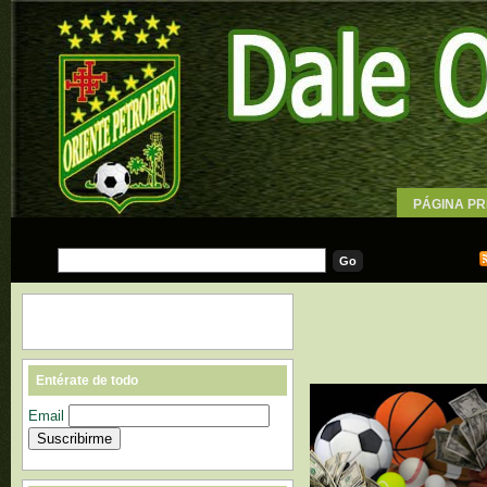
PÁGINA PR
WALLPAPE
Entérate de todo
Email