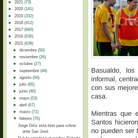
►
2021
(73)
►
2020
(141)
►
2019
(332)
►
2018
(412)
►
2017
(660)
►
2016
(530)
▼
2015
(639)
►
diciembre
(50)
►
noviembre
(26)
►
octubre
(27)
Basualdo, los 
►
septiembre
(44)
►
agosto
(56)
informal, centr
►
julio
(65)
con sus mejore
►
junio
(40)
casa.
►
mayo
(53)
►
abril
(67)
►
marzo
(71)
Mientras que e
▼
febrero
(75)
Santos hicieron
Jorge Ortiz está listo para volver
no pueden ser t
ante San José