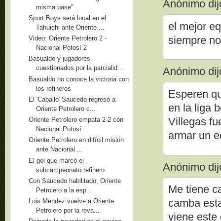
Anónimo dijo
misma base"
Sport Boys será local en el
el mejor e
Tahuichi ante Oriente ...
siempre nos
Video: Oriente Petrolero 2 -
Nacional Potosí 2
Basualdo y jugadores
cuestionados por la parcialid...
Anónimo dijo
Basualdo no conoce la victoria con
los refineros
Esperen que
El 'Caballo' Saucedo regresó a
en la liga
Oriente Petrolero c...
Villegas fu
Oriente Petrolero empata 2-2 con
Nacional Potosí
armar un equ
Oriente Petrolero en difícil misión
ante Nacional ...
El gol que marcó el
Anónimo dijo
subcampeonato refinero
Con Saucedo habilitado, Oriente
Me tiene c
Petrolero a la esp...
camba esta
Luis Méndez vuelve a Oriente
Petrolero por la reva...
viene este