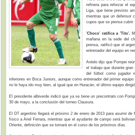
refinera para reforzar el e
Liga, que tiene previsto a
mientras que un defensor c
cupos que se piensa cubrir.
'Choco' ratifica a 'Tito'.
Mi
mañana en la sede del cl
prensa, ratificó que el arg
entrenador del equipo en r
Antelo dijo que Pompei reúne
el trabajo que durante gra
del fútbol como jugador r
inferiores en Boca Juniors, aunque como entrenador del primer equipo 
no le haya ido muy bien, al igual que en Huracán, el último equipo dirig
El presidente albiverde indicó que ya se tiene un precontrato con Pomp
30 de mayo, a la conclusión del torneo Clausura.
El DT argentino llegará el próximo 2 de enero de 2013 para asumir de 
físico a Ariel Ferrara, mientras que el ayudante de campo será bolivi
Oriente, definición que se tomará en el curso de los próximos días.