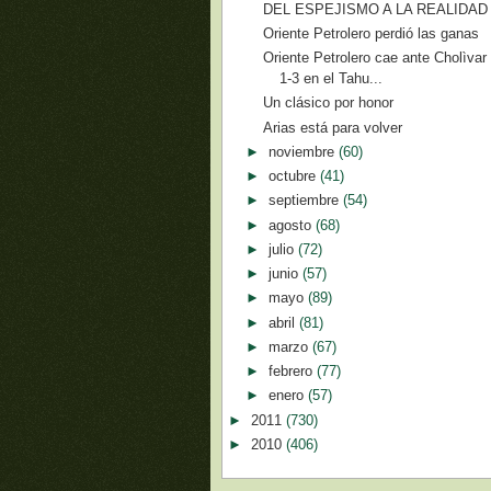
DEL ESPEJISMO A LA REALIDAD
Oriente Petrolero perdió las ganas
Oriente Petrolero cae ante Cholìvar
1-3 en el Tahu...
Un clásico por honor
Arias está para volver
►
noviembre
(60)
►
octubre
(41)
►
septiembre
(54)
►
agosto
(68)
►
julio
(72)
►
junio
(57)
►
mayo
(89)
►
abril
(81)
►
marzo
(67)
►
febrero
(77)
►
enero
(57)
►
2011
(730)
►
2010
(406)