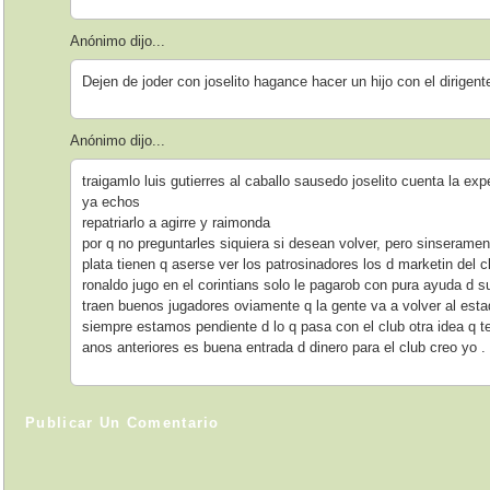
Anónimo dijo...
Dejen de joder con joselito hagance hacer un hijo con el dirigent
Anónimo dijo...
traigamlo luis gutierres al caballo sausedo joselito cuenta la ex
ya echos
repatriarlo a agirre y raimonda
por q no preguntarles siquiera si desean volver, pero sinserame
plata tienen q aserse ver los patrosinadores los d marketin del
ronaldo jugo en el corintians solo le pagarob con pura ayuda d su
traen buenos jugadores oviamente q la gente va a volver al esta
siempre estamos pendiente d lo q pasa con el club otra idea q 
anos anteriores es buena entrada d dinero para el club creo yo .
Publicar Un Comentario