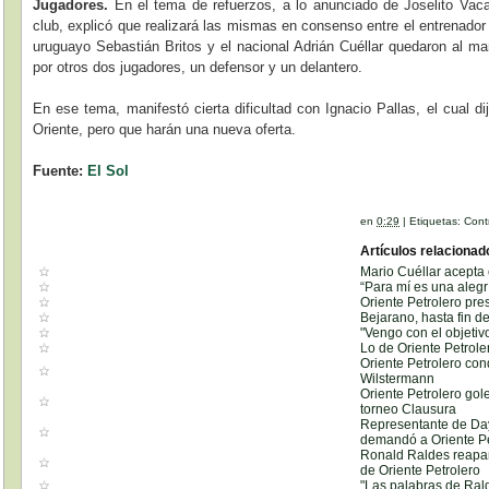
Jugadores.
En el tema de refuerzos, a lo anunciado de Joselito Vaca
club, explicó que realizará las mismas en consenso entre el entrenador y
uruguayo Sebastián Britos y el nacional Adrián Cuéllar quedaron al ma
por otros dos jugadores, un defensor y un delantero.
En ese tema, manifestó cierta dificultad con Ignacio Pallas, el cual d
Oriente, pero que harán una nueva oferta.
Fuente:
El Sol
en
0:29
|
Etiquetas:
Cont
Artículos relacionad
Mario Cuéllar acepta 
“Para mí es una aleg
Oriente Petrolero pre
Bejarano, hasta fin d
"Vengo con el objetiv
Lo de Oriente Petrole
Oriente Petrolero co
Wilstermann
Oriente Petrolero gol
torneo Clausura
Representante de Da
demandó a Oriente Pe
Ronald Raldes reapar
de Oriente Petrolero
"Las palabras de Ral