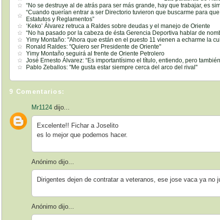
“No se destruye al de atrás para ser más grande, hay que trabajar, es si
“Cuando querían entrar a ser Directorio tuvieron que buscarme para que 
Estatutos y Reglamentos”
‘Keko’ Álvarez retruca a Raldes sobre deudas y el manejo de Oriente
“No ha pasado por la cabeza de ésta Gerencia Deportiva hablar de nomb
Yimy Montaño: "Ahora que están en el puesto 11 vienen a echarme la cu
Ronald Raldes: "Quiero ser Presidente de Oriente"
Yimy Montaño seguirá al frente de Oriente Petrolero
José Ernesto Álvarez: “Es importantísimo el título, entiendo, pero también
Pablo Zeballos: "Me gusta estar siempre cerca del arco del rival"
9 Comentarios:
Mr1124
dijo...
Excelente!! Fichar a Joselito
es lo mejor que podemos hacer.
Anónimo dijo...
Dirigentes dejen de contratar a veteranos, ese jose vaca ya no j
Anónimo dijo...