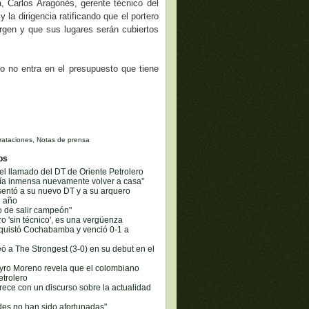
, Carlos Aragonés, gerente técnico del
 la dirigencia ratificando que el portero
rgen y que sus lugares serán cubiertos
ijo no entra en el presupuesto que tiene
rataciones
,
Notas de prensa
os
el llamado del DT de Oriente Petrolero
ría inmensa nuevamente volver a casa”
sentó a su nuevo DT y a su arquero
e año
o de salir campeón"
ro 'sin técnico', es una vergüenza
nquistó Cochabamba y venció 0-1 a
eó a The Strongest (3-0) en su debut en el
yro Moreno revela que el colombiano
trolero
ece con un discurso sobre la actualidad
des no han sido afortunadas"