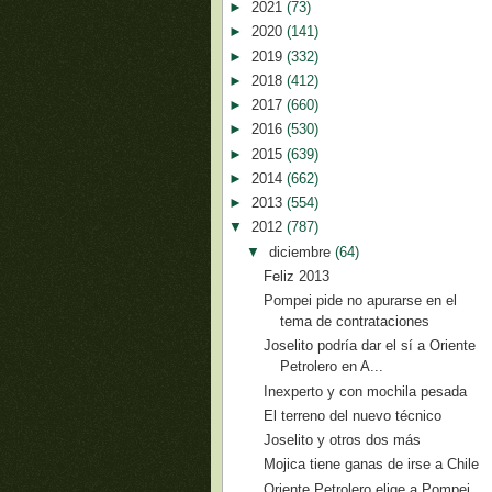
►
2021
(73)
►
2020
(141)
►
2019
(332)
►
2018
(412)
►
2017
(660)
►
2016
(530)
►
2015
(639)
►
2014
(662)
►
2013
(554)
▼
2012
(787)
▼
diciembre
(64)
Feliz 2013
Pompei pide no apurarse en el
tema de contrataciones
Joselito podría dar el sí a Oriente
Petrolero en A...
Inexperto y con mochila pesada
El terreno del nuevo técnico
Joselito y otros dos más
Mojica tiene ganas de irse a Chile
Oriente Petrolero elige a Pompei