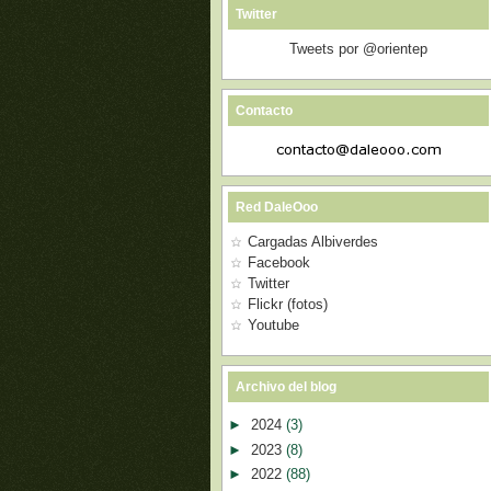
Twitter
Tweets por @orientep
Contacto
Red DaleOoo
Cargadas Albiverdes
Facebook
Twitter
Flickr (fotos)
Youtube
Archivo del blog
►
2024
(3)
►
2023
(8)
►
2022
(88)