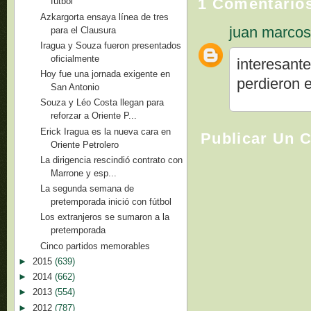
1 Comentario
fútbol
Azkargorta ensaya línea de tres
juan marco
para el Clausura
Iragua y Souza fueron presentados
oficialmente
interesant
Hoy fue una jornada exigente en
perdieron 
San Antonio
Souza y Léo Costa llegan para
reforzar a Oriente P...
Erick Iragua es la nueva cara en
Publicar Un 
Oriente Petrolero
La dirigencia rescindió contrato con
Marrone y esp...
La segunda semana de
pretemporada inició con fútbol
Los extranjeros se sumaron a la
pretemporada
Cinco partidos memorables
►
2015
(639)
►
2014
(662)
►
2013
(554)
►
2012
(787)