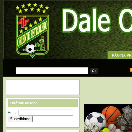
PÁGINA PR
WALLPAPE
Entérate de todo
Email