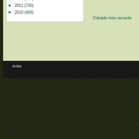
►
2011
(730)
►
2010
(406)
Entrada más reciente
Arriba