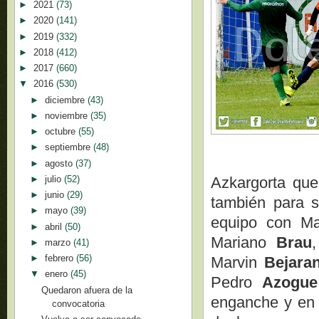
►
2021
(73)
►
2020
(141)
►
2019
(332)
►
2018
(412)
►
2017
(660)
▼
2016
(530)
►
diciembre
(43)
►
noviembre
(35)
►
octubre
(55)
►
septiembre
(48)
►
agosto
(37)
►
julio
(52)
Azkargorta que
►
junio
(29)
también para s
►
mayo
(39)
equipo con M
►
abril
(50)
Mariano
Brau
►
marzo
(41)
►
febrero
(56)
Marvin
Bejar
▼
enero
(45)
Pedro
Azogu
Quedaron afuera de la
enganche y en 
convocatoria