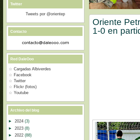
Twitter
Tweets por @orientep
Oriente Petr
1-0 en part
Contacto
Red DaleOoo
Cargadas Albiverdes
Facebook
Twitter
Flickr (fotos)
Youtube
Archivo del blog
►
2024
(3)
►
2023
(8)
►
2022
(88)