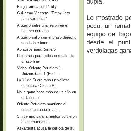
dupla.
Vuelve a ser convocado
Pulgar arriba para "Billy"
Guillermo Viscarra: “Estoy listo
Lo mostrado po
para ser titular”
poco, un remat
Argüello sufre una lesión en el
hombro derecho
equipo del bigo
Argüello salió con el brazo derecho
desde el punt
vendado e inmo...
verdolagas gana
Aplausos para Romero
Reclamos para todos después del
pitazo final
Video: Oriente Petrolero 1 -
Universitario 1 (Fech...
La 'U' de Sucre roba un valioso
empate a Oriente P...
No le gana hace más de un año en
el Tahuichi
Oriente Petrolero mantiene el
equipo para duelo an...
Sin tiempo para lamentos volvieron
a los entrenami...
Azkargorta acusa la derrota de su