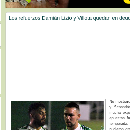
Los refuerzos Damián Lizio y Villota quedan en deu
No mostraro
y Sebastiá
mucha expe
apuestas fu
temporada, 
pudieron gr