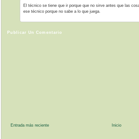
El técnico se tiene que ir porque que no sirve antes que las co
ese técnico porque no sabe a lo que juega.
Publicar Un Comentario
Entrada más reciente
Inicio