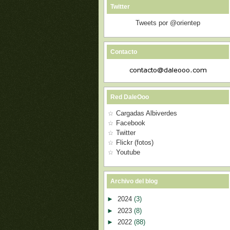
Twitter
Tweets por @orientep
Contacto
Red DaleOoo
Cargadas Albiverdes
Facebook
Twitter
Flickr (fotos)
Youtube
Archivo del blog
►
2024
(3)
►
2023
(8)
►
2022
(88)