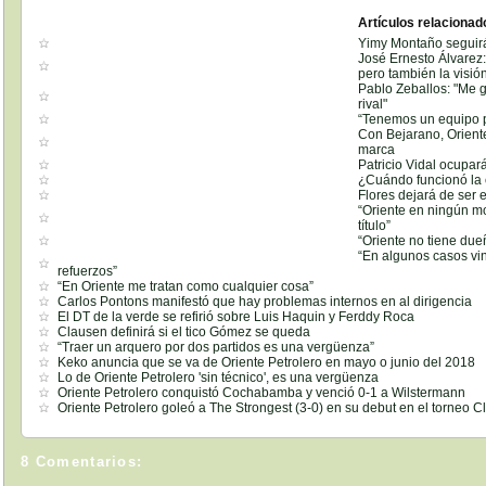
Artículos relacionad
Yimy Montaño seguirá 
José Ernesto Álvarez: 
pero también la visió
Pablo Zeballos: "Me g
rival"
“Tenemos un equipo p
Con Bejarano, Orient
marca
Patricio Vidal ocupar
¿Cuándo funcionó la 
Flores dejará de ser e
“Oriente en ningún m
título”
“Oriente no tiene due
“En algunos casos vi
refuerzos”
“En Oriente me tratan como cualquier cosa”
Carlos Pontons manifestó que hay problemas internos en al dirigencia
El DT de la verde se refirió sobre Luis Haquin y Ferddy Roca
Clausen definirá si el tico Gómez se queda
“Traer un arquero por dos partidos es una vergüenza”
Keko anuncia que se va de Oriente Petrolero en mayo o junio del 2018
Lo de Oriente Petrolero 'sin técnico', es una vergüenza
Oriente Petrolero conquistó Cochabamba y venció 0-1 a Wilstermann
Oriente Petrolero goleó a The Strongest (3-0) en su debut en el torneo C
8 Comentarios: