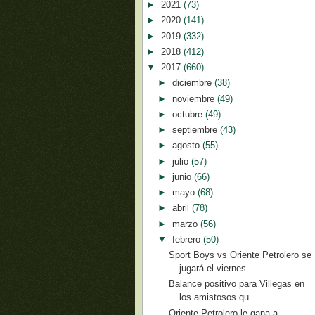
►
2021
(73)
►
2020
(141)
►
2019
(332)
►
2018
(412)
▼
2017
(660)
►
diciembre
(38)
►
noviembre
(49)
►
octubre
(49)
►
septiembre
(43)
►
agosto
(55)
►
julio
(57)
►
junio
(66)
►
mayo
(68)
►
abril
(78)
►
marzo
(56)
▼
febrero
(50)
Sport Boys vs Oriente Petrolero se
jugará el viernes
Balance positivo para Villegas en
los amistosos qu...
Oriente Petrolero le gana a