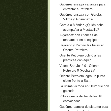
Gutiérrez ensaya variantes para
enfrentar a Petrolero
Gutiérrez ensaya con García,
Villota y Algarañaz e...
García o Méndez ¿Quién debe
acompañar a Mostasilla?
Algarañaz con chances de
reaparecer en el equipo t...
Bejarano y Porozo las bajas en
Oriente Petrolero
Oriente Petrolero volvió a las
prácticas con equip...
Video: San José 0 - Oriente
Petrolero 0 (Fecha 2 A...
Oriente Petrolero logró un punto
clave frente a Sa...
La última victoria en Oruro fue con
goleada
Villota queda dentro de los 18
convocados
Gutiérrez cambia de sistema para