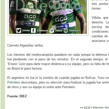
tres puntos
torneo.
Villota, que
derecho. L
encima de
condiciones
cambiar de 
asociarse c
Carmelo Algarañaz arriba.
Los intentos del mediocampista quedaron en nada porque la defensa riv
fue perdiendo con el paso de los minutos. En el segundo tiempo, el 
‘Enano’ Lizio para darle mayor dinámica a su equipo, pero su falta de ri
en Brasil le pasó factura.
El argentino no fue ni la sombra de cuando jugaba en Bolívar. Tuvo u
Petrolero
descontara, pero su elección para finalizar la jugada fue err
de ritmo y eso su equipo lo sintió ante Petrolero.
Fuente: DIEZ
en
23:16
|
Etiquetas:
Not