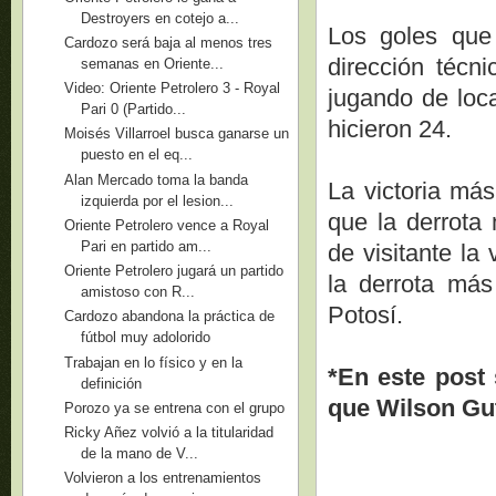
Destroyers en cotejo a...
Los goles que 
Cardozo será baja al menos tres
dirección técni
semanas en Oriente...
Video: Oriente Petrolero 3 - Royal
jugando de loca
Pari 0 (Partido...
hicieron 24.
Moisés Villarroel busca ganarse un
puesto en el eq...
Alan Mercado toma la banda
La victoria más
izquierda por el lesion...
que la derrota 
Oriente Petrolero vence a Royal
Pari en partido am...
de visitante la
Oriente Petrolero jugará un partido
la derrota más
amistoso con R...
Potosí.
Cardozo abandona la práctica de
fútbol muy adolorido
Trabajan en lo físico y en la
*En este post 
definición
que Wilson Gut
Porozo ya se entrena con el grupo
Ricky Añez volvió a la titularidad
de la mano de V...
Volvieron a los entrenamientos