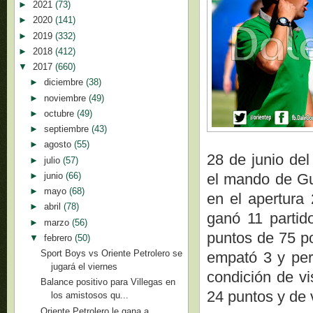
►
2021
(73)
►
2020
(141)
►
2019
(332)
►
2018
(412)
▼
2017
(660)
►
diciembre
(38)
►
noviembre
(49)
►
octubre
(49)
►
septiembre
(43)
►
agosto
(55)
28 de junio del
►
julio
(57)
►
junio
(66)
el mando de Gut
►
mayo
(68)
en el apertura
►
abril
(78)
ganó 11 partid
►
marzo
(56)
puntos de 75 po
▼
febrero
(50)
Sport Boys vs Oriente Petrolero se
empató 3 y per
jugará el viernes
condición de vi
Balance positivo para Villegas en
24 puntos y de v
los amistosos qu...
Oriente Petrolero le gana a