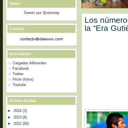
Twitter
Tweets por @orientep
Los números
la “Era Guti
Contacto
Red DaleOoo
Cargadas Albiverdes
Facebook
Twitter
Flickr (fotos)
Youtube
Archivo del blog
►
2024
(3)
►
2023
(8)
►
2022
(88)