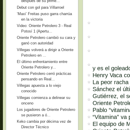
después de su prime...
Debut con gol para Villarroel
‘Maxi’ Freitas puso garra charrúa
en la victoria
Video: Oriente Petrolero 3 - Real
Potosí 1 (Apertu...
Oriente Petrolero cambió su cara y
ganó con autoridad
Villegas volverá a dirigir a Oriente
Petrolero en ...
El último enfrentamiento entre
y es el golead
Oriente Petrolero y...
Oriente Petrolero cerró prácticas
Henry Vaca co
pensando en Real...
La peor racha 
Villegas apuesta a lo viejo
Sánchez el úl
conocido
Gutiérrez, el 
Villegas comienza a delinear su
Oriente Petrol
onceno
Pablo “vitami
Los jugadores de Oriente Petrolero
se pusieron a ó...
“Vitamina” va
Keko cambia por décima vez de
El equipo de M
Director Técnico