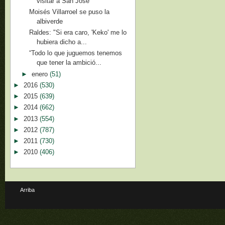
visitar a San José
Moisés Villarroel se puso la
albiverde
Raldes: "Si era caro, 'Keko' me lo
hubiera dicho a...
“Todo lo que juguemos tenemos
que tener la ambició...
►
enero
(51)
►
2016
(530)
►
2015
(639)
►
2014
(662)
►
2013
(554)
►
2012
(787)
►
2011
(730)
►
2010
(406)
Arriba