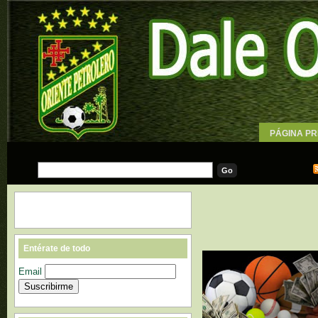
PÁGINA PR
WALLPAPE
Entérate de todo
Email