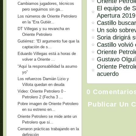
Oriente Petrol
Cambiamos jugadores, técnicos
El equipo de S
pero seguimos sin ga...
Apertura 2019
Los números de Oriente Petrolero
Castillo busc
en la “Era Gutiér...
DT Villegas y su revancha en
Un solo sobrev
Oriente Petrolero
Soria dirigirá
Gutiérrez: “El argumento fue que la
Castillo volvió
captación de s...
Oriente Petrol
Eduardo Villegas está a horas de
Gustavo Olguí
volver a Oriente ...
Oriente Petrol
“Aquí la responsabilidad la asumo
yo”
acuerdo
Los refuerzos Damián Lizio y
Villota quedan en deuda
0 Comentario
Video: Oriente Petrolero 0 -
Petrolero 2 (Fecha 3 ...
Publicar Un 
Pobre imagen de Oriente Petrolero
en su estreno en...
Oriente Petrolero se mide ante un
Petrolero que si...
Cerraron prácticas trabajando en la
definición