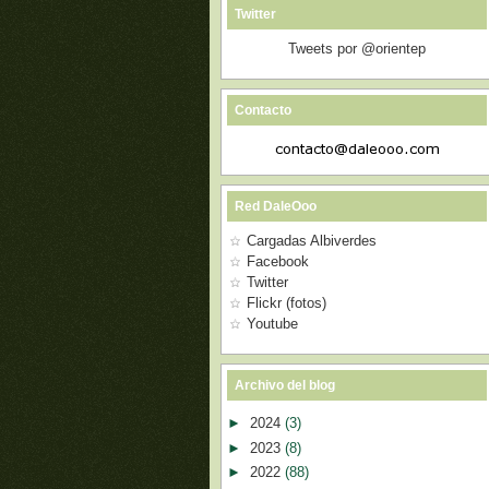
Twitter
Tweets por @orientep
Contacto
Red DaleOoo
Cargadas Albiverdes
Facebook
Twitter
Flickr (fotos)
Youtube
Archivo del blog
►
2024
(3)
►
2023
(8)
►
2022
(88)