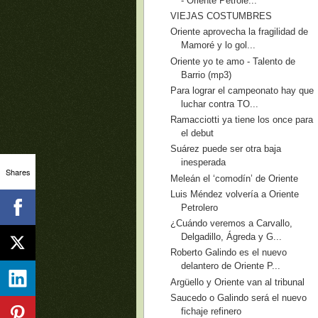
- Oriente Petrole...
VIEJAS COSTUMBRES
Oriente aprovecha la fragilidad de
Mamoré y lo gol...
Oriente yo te amo - Talento de
Barrio (mp3)
Para lograr el campeonato hay que
luchar contra TO...
Ramacciotti ya tiene los once para
el debut
Suárez puede ser otra baja
inesperada
Shares
Meleán el ‘comodín’ de Oriente
Luis Méndez volvería a Oriente
Petrolero
¿Cuándo veremos a Carvallo,
Delgadillo, Ágreda y G...
Roberto Galindo es el nuevo
delantero de Oriente P...
Argüello y Oriente van al tribunal
Saucedo o Galindo será el nuevo
fichaje refinero