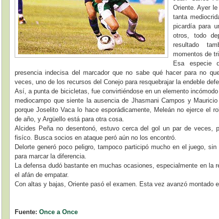
Oriente. Ayer le
tanta mediocrid
picardía para u
otros, todo d
resultado ta
momentos de tri
Esa especie d
presencia indecisa del marcador que no sabe qué hacer para no que
veces, uno de los recursos del Conejo para resquebrajar la endeble def
Así, a punta de bicicletas, fue convirtiéndose en un elemento incómodo 
mediocampo que siente la ausencia de Jhasmani Campos y Mauricio S
porque Joselito Vaca lo hace esporádicamente, Meleán no ejerce el rol 
de año, y Argüello está para otra cosa.
Alcides Peña no desentonó, estuvo cerca del gol un par de veces, 
fisíco. Busca socios en ataque peró aún no los encontró.
Delorte generó poco peligro, tampoco participó mucho en el juego, si
para marcar la diferencia.
La defensa dudó bastante en muchas ocasiones, especialmente en la re
el afán de empatar.
Con altas y bajas, Oriente pasó el examen. Esta vez avanzó montado en
Fuente:
Once a Once