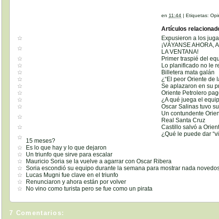
en
11:44
|
Etiquetas:
Opi
Artículos relacionad
Expusieron a los juga
¡VÁYANSE AHORA, 
LA VENTANA!
Primer traspié del eq
Lo planificado no le 
Billetera mata galán
¿“El peor Oriente de l
Se aplazaron en su pr
Oriente Petrolero pag
¿A qué juega el equi
Oscar Salinas tuvo su
Un contundente Orien
Real Santa Cruz
Castillo salvó a Orie
¿Qué le puede dar “v
15 meses?
Es lo que hay y lo que dejaron
Un triunfo que sirve para escalar
Mauricio Soria se la vuelve a agarrar con Oscar Ribera
Soria escondió su equipo durante la semana para mostrar nada novedo
Lucas Mugni fue clave en el triunfo
Renunciaron y ahora están por volver
No vino como turista pero se fue como un pirata
7 Comentarios: