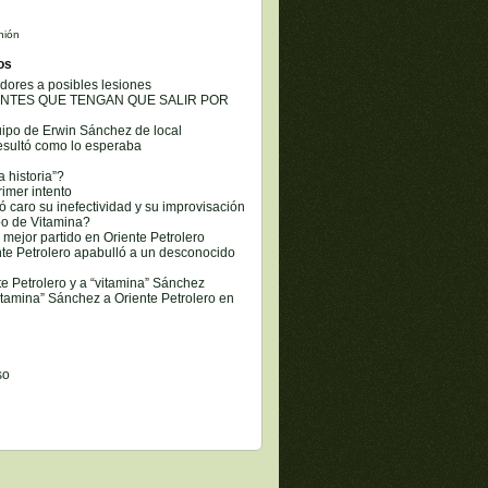
nión
os
dores a posibles lesiones
ANTES QUE TENGAN QUE SALIR POR
uipo de Erwin Sánchez de local
resultó como lo esperaba
a historia”?
imer intento
ó caro su inefectividad y su improvisación
po de Vitamina?
 mejor partido en Oriente Petrolero
te Petrolero apabulló a un desconocido
nte Petrolero y a “vitamina” Sánchez
itamina” Sánchez a Oriente Petrolero en
so