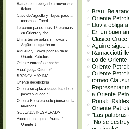
Ramacciotti obligado a mover sus
fichas
Brau, Bejarano
Caso de Argüello y Hoyos pasó a
Oriente Petro
manos de Fabol
Lluvia obliga 
Le ponen paños fríos. Diferencias
En un buen amb
en Oriente y dos...
Clásico Cruce
El martes se sabrá si Hoyos y
Aguirre sigue 
Argüello seguirán en...
Argüello y Hoyos podrían dejar
Ramacciotti ll
Oriente Petrolero
Lo de Oriente 
Oriente entrenó de noche
Oriente Petro
A qué juega Oriente?
Oriente Petrol
BRONCA MÁXIMA
torneo Clausu
Oriente decepciona
Representante
Oriente se aplaza desde los doce
a Oriente Petr
pasos y queda eli...
Ronald Raldes
Oriente Petrolero solo piensa en la
revancha
Oriente Petrol
GOLEADA INESPERADA
"Las palabras
Video de los goles: Aurora 4 -
“No se destruy
Oriente 1
es simple”