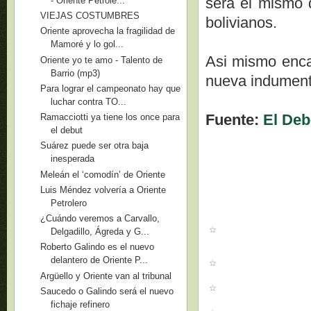
será el mismo 
- Oriente Petrole...
VIEJAS COSTUMBRES
bolivianos.
Oriente aprovecha la fragilidad de
Mamoré y lo gol...
Asi mismo enca
Oriente yo te amo - Talento de
Barrio (mp3)
nueva indumenta
Para lograr el campeonato hay que
luchar contra TO...
Fuente:
El Deb
Ramacciotti ya tiene los once para
el debut
Suárez puede ser otra baja
inesperada
Meleán el ‘comodín’ de Oriente
Luis Méndez volvería a Oriente
Petrolero
¿Cuándo veremos a Carvallo,
Delgadillo, Ágreda y G...
Roberto Galindo es el nuevo
delantero de Oriente P...
Argüello y Oriente van al tribunal
Saucedo o Galindo será el nuevo
fichaje refinero