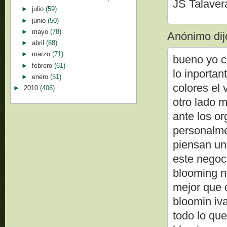
JS Talaver
►
julio
(59)
►
junio
(50)
►
mayo
(78)
Anónimo dijo
►
abril
(88)
►
marzo
(71)
bueno yo c
►
febrero
(61)
lo inporta
►
enero
(51)
colores el 
►
2010
(406)
otro lado m
ante los or
personalme
piensan un
este negoci
blooming n
mejor que 
bloomin iv
todo lo que