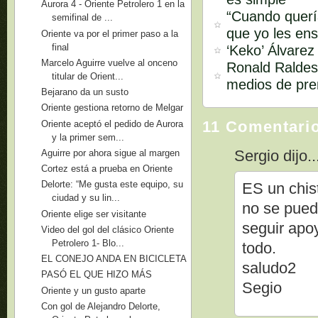
Aurora 4 - Oriente Petrolero 1 en la
“Cuando quería
semifinal de ...
que yo les ens
Oriente va por el primer paso a la
final
‘Keko’ Álvarez
Marcelo Aguirre vuelve al onceno
Ronald Raldes 
titular de Orient...
medios de pren
Bejarano da un susto
Oriente gestiona retorno de Melgar
11 Comentari
Oriente aceptó el pedido de Aurora
y la primer sem...
Sergio dijo..
Aguirre por ahora sigue al margen
Cortez está a prueba en Oriente
Delorte: “Me gusta este equipo, su
ES un chis
ciudad y su lin...
no se pued
Oriente elige ser visitante
seguir apo
Video del gol del clásico Oriente
Petrolero 1- Blo...
todo.
EL CONEJO ANDA EN BICICLETA
saludo2
PASÓ EL QUE HIZO MÁS
Segio
Oriente y un gusto aparte
Con gol de Alejandro Delorte,