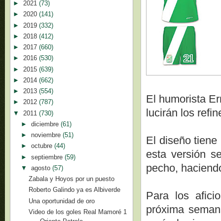
►
2021
(73)
►
2020
(141)
►
2019
(332)
►
2018
(412)
►
2017
(660)
►
2016
(530)
►
2015
(639)
►
2014
(662)
►
2013
(554)
El humorista Er
►
2012
(787)
lucirán los refin
▼
2011
(730)
►
diciembre
(61)
►
noviembre
(51)
El diseño tiene
►
octubre
(44)
esta versión s
►
septiembre
(59)
pecho, haciendo
▼
agosto
(57)
Zabala y Hoyos por un puesto
Roberto Galindo ya es Albiverde
Para los afici
Una oportunidad de oro
próxima semana 
Video de los goles Real Mamoré 1