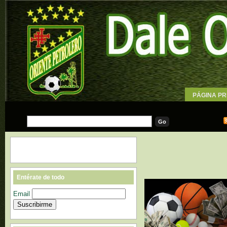
PÁGINA PR
WALLPAPE
Entérate de todo
Email