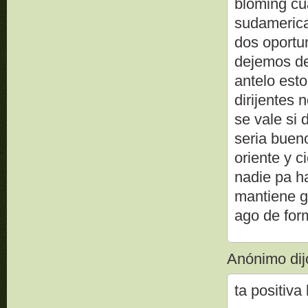
bloming cua
sudamerica
dos oportu
dejemos de
antelo esto
dirijentes 
se vale si 
seria buen
oriente y c
nadie pa h
mantiene g
ago de form
Anónimo dijo
ta positiv