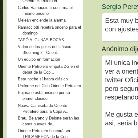
Oriente Petrolero el...
Sergio Pere
Carlos Ramacciotti confirma el
mismo onceno
Esta muy b
Meleán enciende la alarma
Ramacciotti repetirá onceno para el
con ajuste
domingo
TAPÓ ALGUNAS BOCAS...
Video de los goles del clásico
Anónimo dijo
Blooming 2 - Orient...
Un equipo en formación
Mi unica in
Oriente Petrolero empata 2-2 en el
ver a orien
debut de la Cop...
twitter Ofi
Esta noche sí habrá clásico
Uniforme del Club Oriente Petrolero
pero segun
Bejarano está ansioso por su
respetando 
primer clásico
Nueva Camiseta de Oriente
Petrolero para la Copa A...
Me gusta e
Brau, Bejarano y Delorte serán las
asi, seria 
caras nuevas de...
Oriente Petrolero buscará ser
TRICAMPEÓN de la Cop...