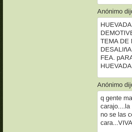
Anónimo dijo
HUEVADA
DEMOTIVE
TEMA DE
DESALIñA
FEA. pAR
HUEVADAS
Anónimo dijo
q gente mas
carajo....l
no se las 
cara...VIV