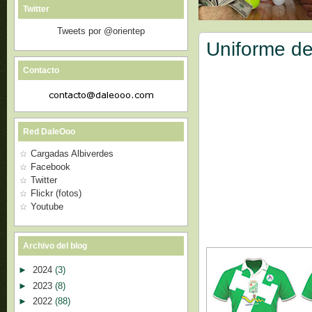
Twitter
Tweets por @orientep
Uniforme de
Contacto
Red DaleOoo
Cargadas Albiverdes
Facebook
Twitter
Flickr (fotos)
Youtube
Archivo del blog
►
2024
(3)
►
2023
(8)
►
2022
(88)