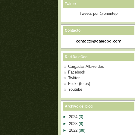
Twitter
Tweets por @orientep
Contacto
Red DaleOoo
Cargadas Albiverdes
Facebook
Twitter
Flickr (fotos)
Youtube
Archivo del blog
►
2024
(3)
►
2023
(8)
►
2022
(88)