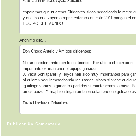
Atte. Juan Marcos Ayala Zeballos
esperemos que nuestros Dirigentes sigan negociando lo mejor 
y que los que vayan a representarnos en este 2011 pongan el
EQUIPO DEL MUNDO.
Anónimo dijo...
Don Choco Antelo y Amigos dirigentes:
No se enreden tanto con lo del tecnico. Por ultimo el tecnico no 
importante es mantener el equipo ganador.
J. Vaca Schiaparelli y Hoyos han sido muy importantes para g
si quieren seguir cosechando resultados. Ahora si viene cualquie
igualingo vamos a ganar los partidos si mantenemos la base. P
un esfuerzo. Y maj bien trigan un buen delantero que goleadore
De la Hinchada Orientista
Publicar Un Comentario