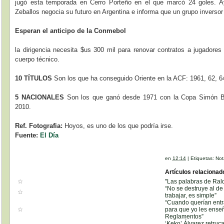
jugó esta temporada en Cerro Porteño en el que marcó 24 goles. Ay
Zeballos negocia su futuro en Argentina e informa que un grupo inversor q
Esperan el anticipo de la Conmebol
la dirigencia necesita $us 300 mil para renovar contratos a jugadores
cuerpo técnico.
10 TÍTULOS
Son los que ha conseguido Oriente en la ACF: 1961, 62, 64,
5 NACIONALES
Son los que ganó desde 1971 con la Copa Simón Bol
2010.
Ref. Fotografia:
Hoyos, es uno de los que podría irse.
Fuente:
El Día
en
12:14
|
Etiquetas:
Not
Artículos relacionad
"Las palabras de Ral
“No se destruye al de
trabajar, es simple”
“Cuando querían entra
para que yo les enseñ
Reglamentos”
‘Keko’ Álvarez retru