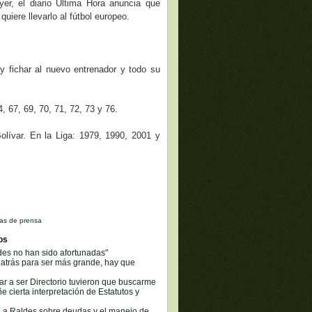
er, el diario Última Hora anuncia que
uiere llevarlo al fútbol europeo.
 y fichar al nuevo entrenador y todo su
 67, 69, 70, 71, 72, 73 y 76.
ívar. En la Liga: 1979, 1990, 2001 y
as de prensa
os
des no han sido afortunadas"
 atrás para ser más grande, hay que
r a ser Directorio tuvieron que buscarme
e cierta interpretación de Estatutos y
ca a Raldes sobre deudas y el manejo de