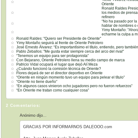
Oriente
Ronald Raldes Presid
los medios de prensa 
refinero
“No ha pasado por la
hablar de nombres o 
Yimy Montaño: "Ahora
echarme la culpa a m
Ronald Raldes: "Quiero ser Presidente de Oriente"
Yimy Montaño seguirá al frente de Oriente Petrolero
José Ernesto Álvarez: “Es importantísimo el título, entiendo, pero también
Pablo Zeballos: "Me gusta estar siempre cerca del arco del rival"
“Tenemos un equipo para ser protagonista”
Con Bejarano, Oriente Petrolero llena su medio campo de marca
Patricio Vidal ocupará el lugar que dejó Alí Meza
¿Cuándo funcionó la comisión técnica de Oriente?
Flores dejará de ser el director deportivo en Oriente
“Oriente en ningún momento tuvo un equipo para pelear el título”
“Oriente no tiene dueño”
“En algunos casos vinieron ocho jugadores pero no fueron refuerzos”
“En Oriente me tratan como cualquier cosa”
2 Comentarios:
Anónimo dijo...
GRACIAS POR INFORMARNOS DALEOOO.com