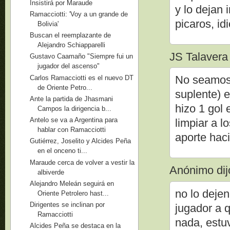
Insistirá por Maraude
y lo dejan 
Ramacciotti: 'Voy a un grande de
picaros, id
Bolivia'
Buscan el reemplazante de
Alejandro Schiapparelli
JS Talavera d
Gustavo Caamaño "Siempre fui un
jugador del ascenso"
No seamos b
Carlos Ramacciotti es el nuevo DT
de Oriente Petro...
suplente) e
Ante la partida de Jhasmani
hizo 1 gol 
Campos la dirigencia b...
Antelo se va a Argentina para
limpiar a l
hablar con Ramacciotti
aporte haci
Gutiérrez, Joselito y Alcides Peña
en el onceno ti...
Maraude cerca de volver a vestir la
Anónimo dijo
albiverde
Alejandro Meleán seguirá en
no lo dejen
Oriente Petrolero hast...
Dirigentes se inclinan por
jugador a 
Ramacciotti
nada, estu
Alcides Peña se destaca en la