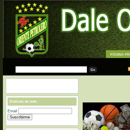
PÁGINA PR
WALLPAPE
Entérate de todo
Email