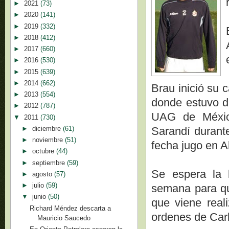
►
2021
(73)
►
2020
(141)
►
2019
(332)
►
2018
(412)
►
2017
(660)
►
2016
(530)
►
2015
(639)
►
2014
(662)
Brau inició su 
►
2013
(554)
donde estuvo d
►
2012
(787)
UAG de Méxic
▼
2011
(730)
►
diciembre
(61)
Sarandí durant
►
noviembre
(51)
fecha jugo en A
►
octubre
(44)
►
septiembre
(59)
Se espera la 
►
agosto
(57)
►
julio
(59)
semana para qu
▼
junio
(50)
que viene real
Richard Méndez descarta a
ordenes de Carl
Mauricio Saucedo