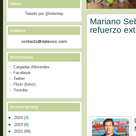
Twitter
Tweets por @orientep
Mariano Seb
refuerzo ext
Contacto
Red DaleOoo
Cargadas Albiverdes
Facebook
Twitter
Flickr (fotos)
Youtube
Archivo del blog
►
2024
(3)
►
2023
(8)
►
2022
(88)