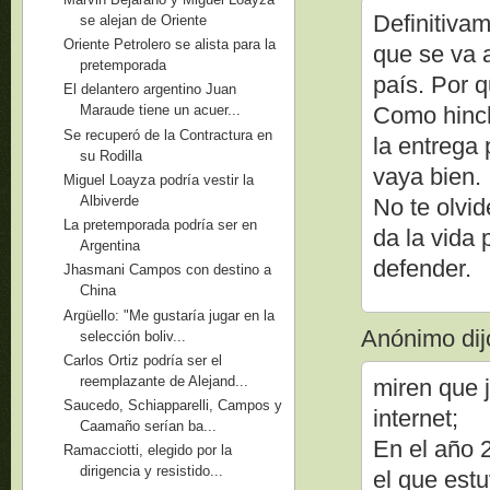
Definitiva
se alejan de Oriente
Oriente Petrolero se alista para la
que se va a
pretemporada
país. Por 
El delantero argentino Juan
Como hinch
Maraude tiene un acuer...
Se recuperó de la Contractura en
la entrega 
su Rodilla
vaya bien.
Miguel Loayza podría vestir la
Albiverde
No te olvi
La pretemporada podría ser en
da la vida 
Argentina
defender.
Jhasmani Campos con destino a
China
Argüello: "Me gustaría jugar en la
Anónimo dijo
selección boliv...
Carlos Ortiz podría ser el
reemplazante de Alejand...
miren que j
Saucedo, Schiapparelli, Campos y
internet;
Caamaño serían ba...
En el año 
Ramacciotti, elegido por la
dirigencia y resistido...
el que estu