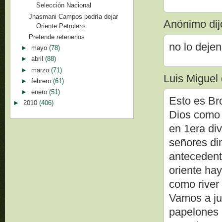
Selección Nacional
Jhasmani Campos podría dejar
Anónimo dijo
Oriente Petrolero
Pretende retenerlos
no lo dejen
►
mayo
(78)
►
abril
(88)
►
marzo
(71)
Luis Miguel d
►
febrero
(61)
►
enero
(51)
Esto es Br
►
2010
(406)
Dios como 
en 1era div
señores di
antecedent
oriente hay
como river 
Vamos a ju
papelones 