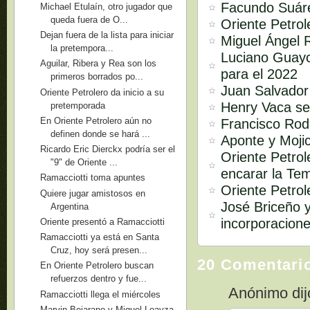
Facundo Suárez
Michael Etulaín, otro jugador que
queda fuera de O...
Oriente Petro
Dejan fuera de la lista para iniciar
Miguel Ángel R
la pretempora...
Luciano Guayco
Aguilar, Ribera y Rea son los
para el 2022
primeros borrados po...
Juan Salvador 
Oriente Petrolero da inicio a su
Henry Vaca se
pretemporada
En Oriente Petrolero aún no
Francisco Rodr
definen donde se hará ...
Aponte y Mojic
Ricardo Eric Dierckx podría ser el
Oriente Petro
"9" de Oriente ...
encarar la Te
Ramacciotti toma apuntes
Oriente Petrol
Quiere jugar amistosos en
José Briceño 
Argentina
incorporacione
Oriente presentó a Ramacciotti
Ramacciotti ya está en Santa
Cruz, hoy será presen...
20 Comentari
En Oriente Petrolero buscan
refuerzos dentro y fue...
Anónimo dijo
Ramacciotti llega el miércoles
Marvin Bejarano y Miguel Loayza