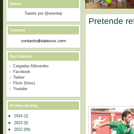
Twitter
Tweets por @orientep
Pretende re
Contacto
Red DaleOoo
Cargadas Albiverdes
Facebook
Twitter
Flickr (fotos)
Youtube
Archivo del blog
►
2024
(3)
►
2023
(8)
►
2022
(88)