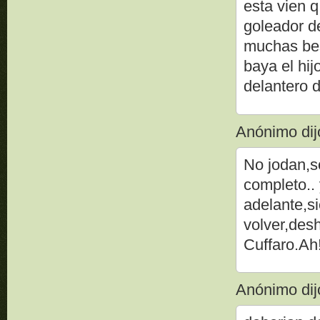
esta vien 
goleador de
muchas bes
baya el hij
delantero d
Anónimo dijo
No jodan,so
completo..
adelante,si
volver,desh
Cuffaro.Ah
Anónimo dijo