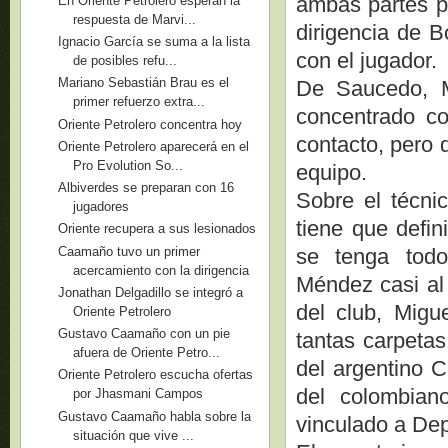
ambas partes po
En Oriente Petrolero esperan la
respuesta de Marvi...
dirigencia de B
Ignacio García se suma a la lista
con el jugador.
de posibles refu...
Mariano Sebastián Brau es el
De Saucedo, M
primer refuerzo extra...
concentrado co
Oriente Petrolero concentra hoy
contacto, pero 
Oriente Petrolero aparecerá en el
Pro Evolution So...
equipo.
Albiverdes se preparan con 16
Sobre el técni
jugadores
tiene que defin
Oriente recupera a sus lesionados
Caamaño tuvo un primer
se tenga todo
acercamiento con la dirigencia
Méndez casi al 
Jonathan Delgadillo se integró a
del club, Migu
Oriente Petrolero
Gustavo Caamaño con un pie
tantas carpeta
afuera de Oriente Petro...
del argentino C
Oriente Petrolero escucha ofertas
del colombian
por Jhasmani Campos
Gustavo Caamaño habla sobre la
vinculado a Dep
situación que vive ...