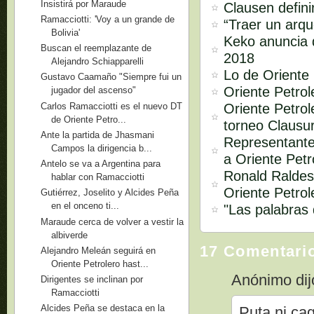
Insistirá por Maraude
Clausen defini
Ramacciotti: 'Voy a un grande de
“Traer un arq
Bolivia'
Keko anuncia q
Buscan el reemplazante de
2018
Alejandro Schiapparelli
Lo de Oriente 
Gustavo Caamaño "Siempre fui un
Oriente Petro
jugador del ascenso"
Carlos Ramacciotti es el nuevo DT
Oriente Petrol
de Oriente Petro...
torneo Clausu
Ante la partida de Jhasmani
Representante
Campos la dirigencia b...
a Oriente Petr
Antelo se va a Argentina para
Ronald Raldes
hablar con Ramacciotti
Oriente Petrol
Gutiérrez, Joselito y Alcides Peña
en el onceno ti...
"Las palabras
Maraude cerca de volver a vestir la
albiverde
17 Comentari
Alejandro Meleán seguirá en
Oriente Petrolero hast...
Anónimo dijo
Dirigentes se inclinan por
Ramacciotti
Alcides Peña se destaca en la
Puta ni ca