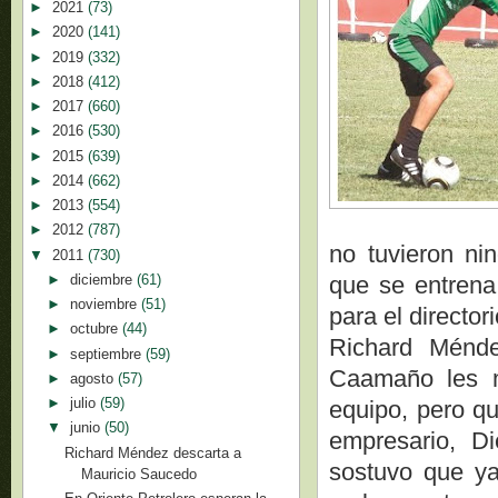
►
2021
(73)
►
2020
(141)
►
2019
(332)
►
2018
(412)
►
2017
(660)
►
2016
(530)
►
2015
(639)
►
2014
(662)
►
2013
(554)
►
2012
(787)
no tuvieron ni
▼
2011
(730)
►
diciembre
(61)
que se entrena
►
noviembre
(51)
para el directori
►
octubre
(44)
Richard Ménde
►
septiembre
(59)
Caamaño les m
►
agosto
(57)
►
julio
(59)
equipo, pero qu
▼
junio
(50)
empresario, Di
Richard Méndez descarta a
sostuvo que ya
Mauricio Saucedo