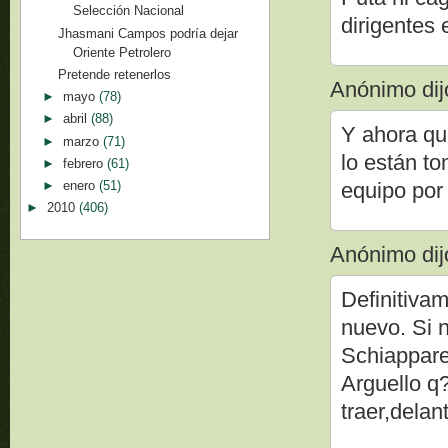
Selección Nacional
dirigentes 
Jhasmani Campos podría dejar
Oriente Petrolero
Pretende retenerlos
Anónimo dijo
►
mayo
(78)
►
abril
(88)
Y ahora qu
►
marzo
(71)
lo están t
►
febrero
(61)
►
enero
(51)
equipo por
►
2010
(406)
Anónimo dijo
Definitivam
nuevo. Si 
Schiapparel
Arguello q
traer,delan