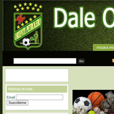
PÁGINA PR
WALLPAPE
Entérate de todo
Email