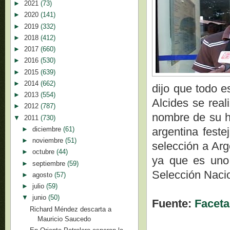
►
2021
(73)
►
2020
(141)
►
2019
(332)
►
2018
(412)
►
2017
(660)
►
2016
(530)
►
2015
(639)
►
2014
(662)
dijo que todo 
►
2013
(554)
Alcides se real
►
2012
(787)
nombre de su hi
▼
2011
(730)
►
diciembre
(61)
argentina feste
►
noviembre
(51)
selección a Arg
►
octubre
(44)
ya que es uno 
►
septiembre
(59)
Selección Nacio
►
agosto
(57)
►
julio
(59)
▼
junio
(50)
Fuente:
Faceta
Richard Méndez descarta a
Mauricio Saucedo