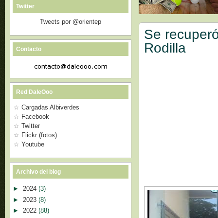
Twitter
Tweets por @orientep
Se recuperó
Rodilla
Contacto
Red DaleOoo
Cargadas Albiverdes
Facebook
Twitter
Flickr (fotos)
Youtube
Archivo del blog
►
2024
(3)
►
2023
(8)
►
2022
(88)