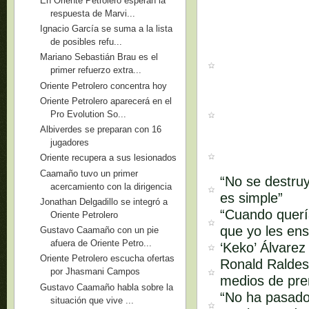
En Oriente Petrolero esperan la
respuesta de Marvi...
Ignacio García se suma a la lista
de posibles refu...
Mariano Sebastián Brau es el
primer refuerzo extra...
Oriente Petrolero concentra hoy
Oriente Petrolero aparecerá en el
Pro Evolution So...
Albiverdes se preparan con 16
jugadores
Oriente recupera a sus lesionados
Caamaño tuvo un primer
“No se destruy
acercamiento con la dirigencia
es simple”
Jonathan Delgadillo se integró a
“Cuando quería
Oriente Petrolero
que yo les ens
Gustavo Caamaño con un pie
afuera de Oriente Petro...
‘Keko’ Álvarez
Oriente Petrolero escucha ofertas
Ronald Raldes 
por Jhasmani Campos
medios de pren
Gustavo Caamaño habla sobre la
“No ha pasado
situación que vive ...