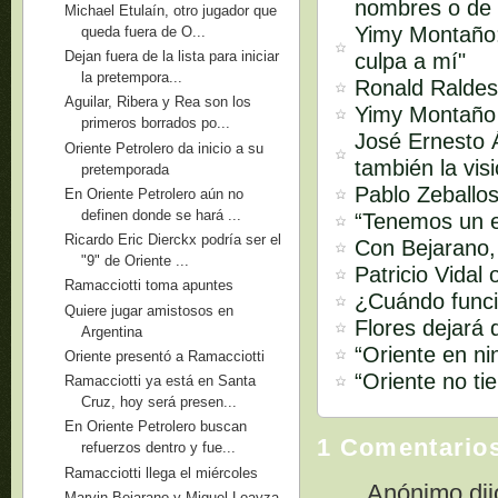
nombres o de 
Michael Etulaín, otro jugador que
Yimy Montaño:
queda fuera de O...
Dejan fuera de la lista para iniciar
culpa a mí"
la pretempora...
Ronald Raldes:
Aguilar, Ribera y Rea son los
Yimy Montaño s
primeros borrados po...
José Ernesto Á
Oriente Petrolero da inicio a su
también la vis
pretemporada
Pablo Zeballos
En Oriente Petrolero aún no
definen donde se hará ...
“Tenemos un e
Ricardo Eric Dierckx podría ser el
Con Bejarano,
"9" de Oriente ...
Patricio Vidal
Ramacciotti toma apuntes
¿Cuándo funci
Quiere jugar amistosos en
Flores dejará 
Argentina
“Oriente en ni
Oriente presentó a Ramacciotti
“Oriente no ti
Ramacciotti ya está en Santa
Cruz, hoy será presen...
En Oriente Petrolero buscan
1 Comentario
refuerzos dentro y fue...
Ramacciotti llega el miércoles
Anónimo dijo
Marvin Bejarano y Miguel Loayza