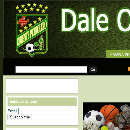
PÁGINA PR
WALLPAPE
Entérate de todo
Email