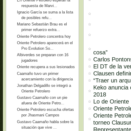
En Oriente Petrolero esperan la
respuesta de Marvi...
Ignacio García se suma a la lista
de posibles refu...
Mariano Sebastián Brau es el
primer refuerzo extra...
Oriente Petrolero concentra hoy
Oriente Petrolero aparecerá en el
Pro Evolution So...
cosa”
Albiverdes se preparan con 16
Carlos Pontons
jugadores
El DT de la ve
Oriente recupera a sus lesionados
Clausen defini
Caamaño tuvo un primer
acercamiento con la dirigencia
“Traer un arq
Jonathan Delgadillo se integró a
Keko anuncia q
Oriente Petrolero
2018
Gustavo Caamaño con un pie
Lo de Oriente 
afuera de Oriente Petro...
Oriente Petro
Oriente Petrolero escucha ofertas
Oriente Petrol
por Jhasmani Campos
torneo Clausu
Gustavo Caamaño habla sobre la
situación que vive ...
Representante