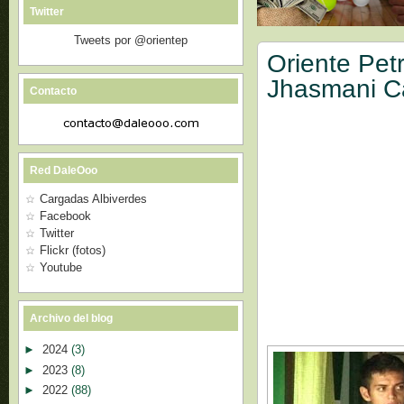
Twitter
Tweets por @orientep
Oriente Pet
Jhasmani 
Contacto
Red DaleOoo
Cargadas Albiverdes
Facebook
Twitter
Flickr (fotos)
Youtube
Archivo del blog
►
2024
(3)
►
2023
(8)
►
2022
(88)