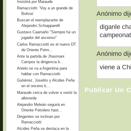
Insistirá por Maraude
Ramacciotti: 'Voy a un grande de
Anónimo dijo
Bolivia'
Buscan el reemplazante de
diganle cha
Alejandro Schiapparelli
Gustavo Caamaño "Siempre fui un
campeona
jugador del ascenso"
Carlos Ramacciotti es el nuevo DT
de Oriente Petro...
Anónimo dijo
Ante la partida de Jhasmani
Campos la dirigencia b...
viene a Chi
Antelo se va a Argentina para
hablar con Ramacciotti
Gutiérrez, Joselito y Alcides Peña
en el onceno ti...
Publicar Un 
Maraude cerca de volver a vestir la
albiverde
Alejandro Meleán seguirá en
Oriente Petrolero hast...
Dirigentes se inclinan por
Ramacciotti
Alcides Peña se destaca en la