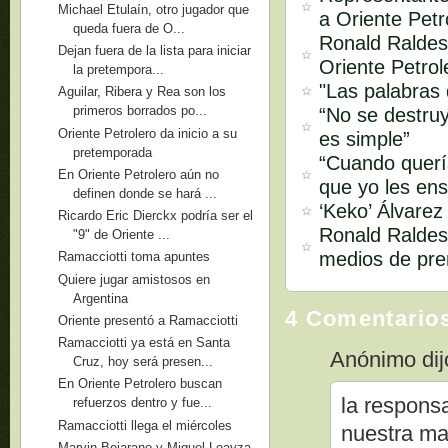
Michael Etulaín, otro jugador que
a Oriente Petr
queda fuera de O...
Ronald Raldes
Dejan fuera de la lista para iniciar
Oriente Petrol
la pretempora...
"Las palabras
Aguilar, Ribera y Rea son los
primeros borrados po...
“No se destruy
Oriente Petrolero da inicio a su
es simple”
pretemporada
“Cuando quería
En Oriente Petrolero aún no
que yo les ens
definen donde se hará ...
‘Keko’ Álvarez
Ricardo Eric Dierckx podría ser el
Ronald Raldes 
"9" de Oriente ...
medios de pren
Ramacciotti toma apuntes
Quiere jugar amistosos en
Argentina
4 Comentario
Oriente presentó a Ramacciotti
Ramacciotti ya está en Santa
Anónimo dijo
Cruz, hoy será presen...
En Oriente Petrolero buscan
la respons
refuerzos dentro y fue...
Ramacciotti llega el miércoles
nuestra ma
Marvin Bejarano y Miguel Loayza