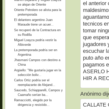
el anterio
se alejan de Oriente
maldesimos
Oriente Petrolero se alista para la
pretemporada
aguantamos
El delantero argentino Juan
tecnicos e
Maraude tiene un acuer...
tomar ning
Se recuperó de la Contractura en
su Rodilla
que espera
Miguel Loayza podría vestir la
jugadores 
Albiverde
escuchar l
La pretemporada podría ser en
Argentina
puto año e
Jhasmani Campos con destino a
pagamos e
China
Argüello: "Me gustaría jugar en la
ASERLO H
selección boliv...
HIR A RE
Carlos Ortiz podría ser el
reemplazante de Alejand...
Saucedo, Schiapparelli, Campos y
Anónimo dijo
Caamaño serían ba...
Ramacciotti, elegido por la
CALLATE 
dirigencia y resistido...