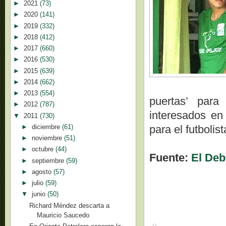
►
2021
(73)
►
2020
(141)
►
2019
(332)
►
2018
(412)
►
2017
(660)
►
2016
(530)
►
2015
(639)
►
2014
(662)
►
2013
(554)
puertas’ para
►
2012
(787)
interesados en
▼
2011
(730)
►
diciembre
(61)
para el futbolis
►
noviembre
(51)
►
octubre
(44)
Fuente:
El Deb
►
septiembre
(59)
►
agosto
(57)
►
julio
(59)
▼
junio
(50)
Richard Méndez descarta a
Mauricio Saucedo