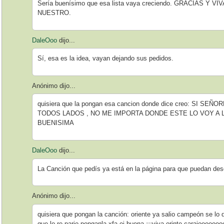
Sería buenísimo que esa lista vaya creciendo. GRACIAS Y 
NUESTRO.
DaleOoo
dijo...
Sí, esa es la idea, vayan dejando sus pedidos.
Anónimo dijo...
quisiera que la pongan esa cancion donde dice creo: SI S
TODOS LADOS , NO ME IMPORTA DONDE ESTE LO VOY A L
BUENISIMA
DaleOoo
dijo...
La Canción que pedís ya está en la página para que puedan des
Anónimo dijo...
quisiera que pongan la canción: oriente ya salio campeón se lo
que lo re pario.ponganla xfa ej buena ¡¡¡viva orinte carajooooooo