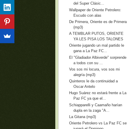
del Super Clásic...
Wallpaper de Oriente Petrolero:
Escudo con alas
De Primera, Oriente es de Primera
(mp3)
A TEMBLAR PUTOS, ORIENTE
YA LES PISA LOS TALONES
Oriente jugando un mal partido le
gana a La Paz FC...
El "Gladiador Albiverde" sorprende
a todos con su ...
Vos sos mi locura, vos sos mi
alegría (mp3)
Quinteros le da continuidad a
Oscar Antelo
Hugo Suárez no estará frente a La
Paz FC ya que el...
Schiapparelli y Caamaño harían
dupla en la zaga "A...
La Gitana (mp3)
Oriente Petrolero vs La Paz FC se
jugará el Domingo