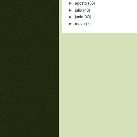
►
agosto
(58)
►
julio
(48)
►
junio
(40)
►
mayo
(7)