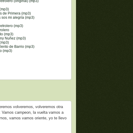
etrolero (original) (mp3)
(mp3)
es de Primera (mp3)
s sos mi alegría (mp3)
Petrolero (mp3)
rolero
do (mp3)
ony Nuñez (mp3)
 (mp3)
alento de Barrio (mp3)
o (mp3)
lveremos volveremos, volveremos otra
o: Vamos campeon, la vuelta vamos a
vamos, vamos vamos oriente, yo te llevo