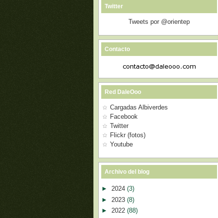
Twitter
Tweets por @orientep
Contacto
Red DaleOoo
Cargadas Albiverdes
Facebook
Twitter
Flickr (fotos)
Youtube
Archivo del blog
►
2024
(3)
►
2023
(8)
►
2022
(88)