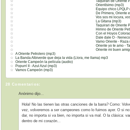
Taquirari de Oriente P
Orientísimo (mp3)
Equipo chico LPQLP 
De Primera, Oriente 
Vos sos mi locura, vo
La Gitana (mp3)
Taquirari de Oriente 
Himno de Oriente Pet
Con el Hoyos Colora
Dale dale O - Nenec
Vamo Oriente - Raza
Oriente yo te amo - T
Oriente mi buen amig
A Oriente Petrolero (mp3)
La Banda Albiverde que deja la vida (Llora, me llama) mp3
Oriente Campeón la película (audio)
Popurrí II - Azul Azul (mp3)
Vamos Campeón (mp3)
28 Comentarios:
Anónimo dijo...
Hola! No las tienen las otras canciones de la barra? Como: Vo
vez, volveremos a ser campeones como lo fuimos ayer. O si n
dar, no importa si va bien, no importa si va mal. O la clásica: 
dentro de mi corazón...