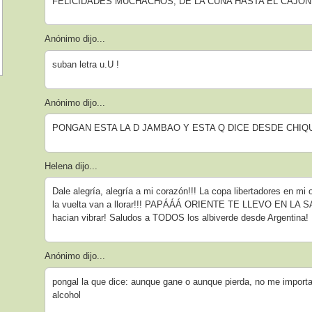
FELICIDADES MUCHACHOS, DE LA CUNA HASTA EL CAJON.
Anónimo dijo...
suban letra u.U !
Anónimo dijo...
PONGAN ESTA LA D JAMBAO Y ESTA Q DICE DESDE CHIQ
Helena dijo...
Dale alegría, alegría a mi corazón!!! La copa libertadores en m
la vuelta van a llorar!!! PAPÁÁÁ ORIENTE TE LLEVO EN LA S
hacian vibrar! Saludos a TODOS los albiverde desde Argentina!
Anónimo dijo...
pongal la que dice: aunque gane o aunque pierda, no me importa 
alcohol