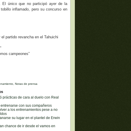
l. El único que no participó ayer de la
l tobillo inflamado, pero su concurso en
 el partido revancha en el Tahuichi
”
 somos campeones”
enamiento
,
Notas de prensa
os
ró prácticas de cara al duelo con Real
a entrenarse con sus compañeros
lver a los entrenamientos pese a no
eldos
narse su lugar en el plantel de Erwin
an chance de ir desde el vamos en