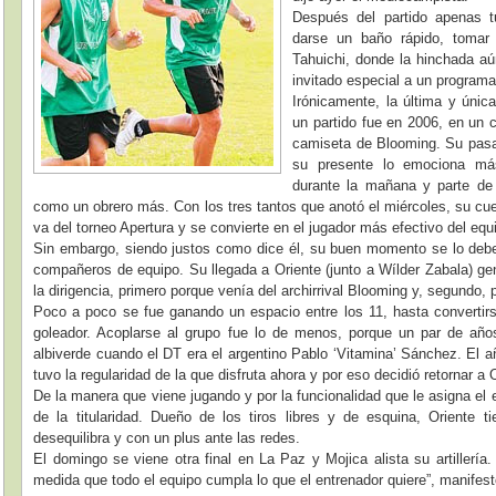
Después del partido apenas t
darse un baño rápido, tomar 
Tahuichi, donde la hinchada a
invitado especial a un programa
Irónicamente, la última y úni
un partido fue en 2006, en un c
camiseta de Blooming. Su pasad
su presente lo emociona má
durante la mañana y parte de l
como un obrero más. Con los tres tantos que anotó el miércoles, su cue
va del torneo Apertura y se convierte en el jugador más efectivo del equ
Sin embargo, siendo justos como dice él, su buen momento se lo debe
compañeros de equipo. Su llegada a Oriente (junto a Wílder Zabala) ge
la dirigencia, primero porque venía del archirrival Blooming y, segundo,
Poco a poco se fue ganando un espacio entre los 11, hasta convertir
goleador. Acoplarse al grupo fue lo de menos, porque un par de años
albiverde cuando el DT era el argentino Pablo ‘Vitamina’ Sánchez. El 
tuvo la regularidad de la que disfruta ahora y por eso decidió retornar a 
De la manera que viene jugando y por la funcionalidad que le asigna el 
de la titularidad. Dueño de los tiros libres y de esquina, Oriente
desequilibra y con un plus ante las redes.
El domingo se viene otra final en La Paz y Mojica alista su artillería
medida que todo el equipo cumpla lo que el entrenador quiere”, manifest