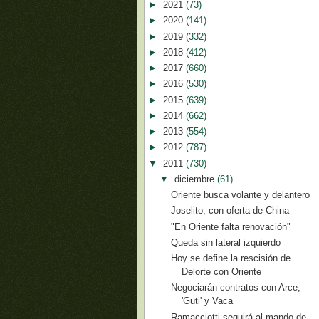
►
2021
(73)
►
2020
(141)
►
2019
(332)
►
2018
(412)
►
2017
(660)
►
2016
(530)
►
2015
(639)
►
2014
(662)
►
2013
(554)
►
2012
(787)
▼
2011
(730)
▼
diciembre
(61)
Oriente busca volante y delantero
Joselito, con oferta de China
"En Oriente falta renovación"
Queda sin lateral izquierdo
Hoy se define la rescisión de
Delorte con Oriente
Negociarán contratos con Arce,
'Guti' y Vaca
Ramacciotti seguirá al mando de