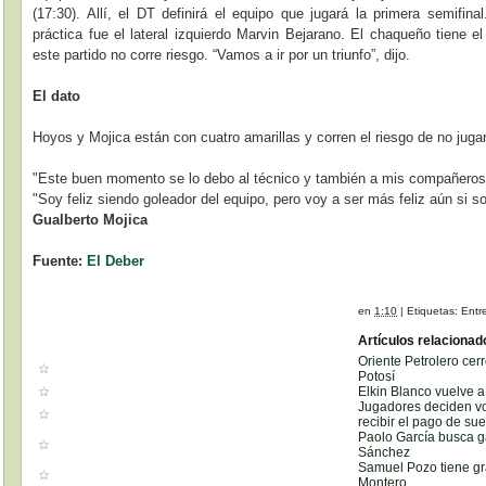
(17:30). Allí, el DT definirá el equipo que jugará la primera semifina
práctica fue el lateral izquierdo Marvin Bejarano. El chaqueño tiene e
este partido no corre riesgo. “Vamos a ir por un triunfo”, dijo.
El dato
Hoyos y Mojica están con cuatro amarillas y corren el riesgo de no jugar
"Este buen momento se lo debo al técnico y también a mis compañeros
"Soy feliz siendo goleador del equipo, pero voy a ser más feliz aún si
Gualberto Mojica
Fuente:
El Deber
en
1:10
|
Etiquetas:
Entr
Artículos relacionad
Oriente Petrolero cer
Potosí
Elkin Blanco vuelve 
Jugadores deciden vo
recibir el pago de su
Paolo García busca ga
Sánchez
Samuel Pozo tiene gr
Montero