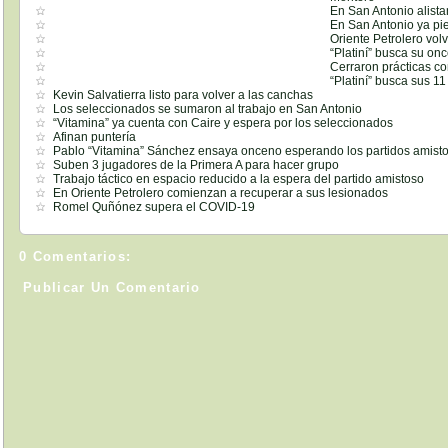
En San Antonio alista
En San Antonio ya pi
Oriente Petrolero vol
“Platiní” busca su on
Cerraron prácticas con
“Platiní” busca sus 11 
Kevin Salvatierra listo para volver a las canchas
Los seleccionados se sumaron al trabajo en San Antonio
“Vitamina” ya cuenta con Caire y espera por los seleccionados
Afinan puntería
Pablo “Vitamina” Sánchez ensaya onceno esperando los partidos amist
Suben 3 jugadores de la Primera A para hacer grupo
Trabajo táctico en espacio reducido a la espera del partido amistoso
En Oriente Petrolero comienzan a recuperar a sus lesionados
Romel Quñónez supera el COVID-19
0 Comentarios:
Publicar Un Comentario