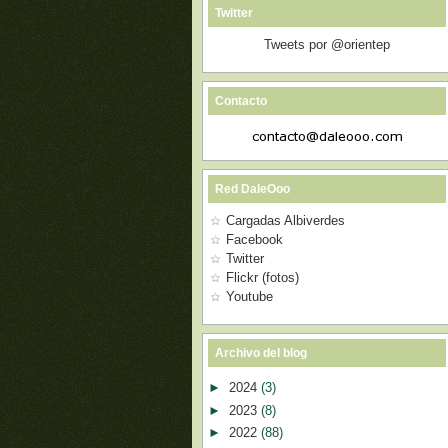
Twitter
Tweets por @orientep
Contacto
Red DaleOoo
Cargadas Albiverdes
Facebook
Twitter
Flickr (fotos)
Youtube
Archivo del blog
►
2024
(3)
►
2023
(8)
►
2022
(88)