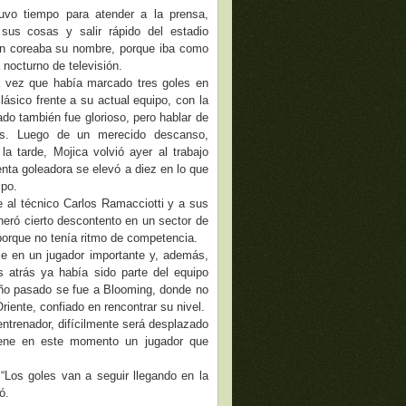
uvo tiempo para atender a la prensa,
sus cosas y salir rápido del estadio
ún coreaba su nombre, porque iba como
 nocturno de televisión.
ca vez que había marcado tres goles en
lásico frente a su actual equipo, con la
o también fue glorioso, pero hablar de
s. Luego de un merecido descanso,
a tarde, Mojica volvió ayer al trabajo
nta goleadora se elevó a diez en lo que
ipo.
 al técnico Carlos Ramacciotti y a sus
neró cierto descontento en un sector de
 porque no tenía ritmo de competencia.
se en un jugador importante y, además,
 atrás ya había sido parte del equipo
año pasado se fue a Blooming, donde no
Oriente, confiado en rencontrar su nivel.
entrenador, difícilmente será desplazado
 tiene en este momento un jugador que
. “Los goles van a seguir llegando en la
ó.