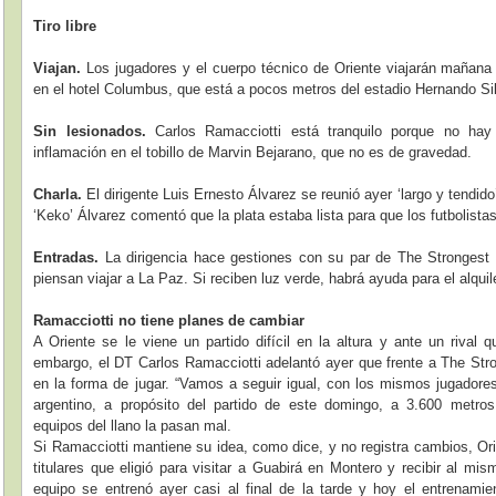
Tiro libre
Viajan.
Los jugadores y el cuerpo técnico de Oriente viajarán mañana
en el hotel Columbus, que está a pocos metros del estadio Hernando Si
Sin lesionados.
Carlos Ramacciotti está tranquilo porque no ha
inflamación en el tobillo de Marvin Bejarano, que no es de gravedad.
Charla.
El dirigente Luis Ernesto Álvarez se reunió ayer ‘largo y tendido
‘Keko’ Álvarez comentó que la plata estaba lista para que los futbolistas
Entradas.
La dirigencia hace gestiones con su par de The Strongest
piensan viajar a La Paz. Si reciben luz verde, habrá ayuda para el alqui
Ramacciotti no tiene planes de cambiar
A Oriente se le viene un partido difícil en la altura y ante un rival 
embargo, el DT Carlos Ramacciotti adelantó ayer que frente a The St
en la forma de jugar. “Vamos a seguir igual, con los mismos jugadores 
argentino, a propósito del partido de este domingo, a 3.600 metros
equipos del llano la pasan mal.
Si Ramacciotti mantiene su idea, como dice, y no registra cambios, Or
titulares que eligió para visitar a Guabirá en Montero y recibir al mi
equipo se entrenó ayer casi al final de la tarde y hoy el entrenamien