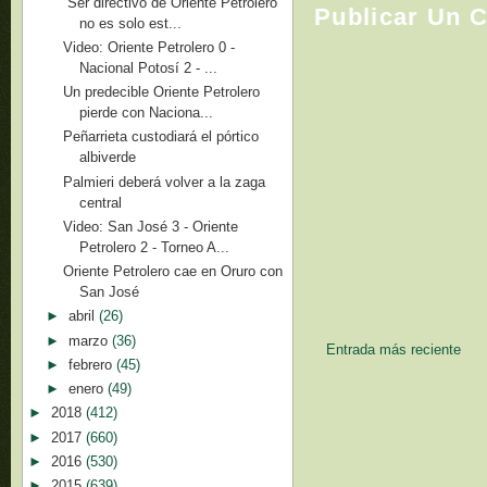
“Ser directivo de Oriente Petrolero
Publicar Un 
no es solo est...
Video: Oriente Petrolero 0 -
Nacional Potosí 2 - ...
Un predecible Oriente Petrolero
pierde con Naciona...
Peñarrieta custodiará el pórtico
albiverde
Palmieri deberá volver a la zaga
central
Video: San José 3 - Oriente
Petrolero 2 - Torneo A...
Oriente Petrolero cae en Oruro con
San José
►
abril
(26)
►
marzo
(36)
Entrada más reciente
►
febrero
(45)
►
enero
(49)
►
2018
(412)
►
2017
(660)
►
2016
(530)
►
2015
(639)