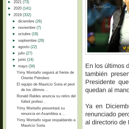
►
2021
(73)
►
2020
(141)
▼
2019
(332)
►
diciembre
(26)
►
noviembre
(7)
►
octubre
(18)
►
septiembre
(28)
►
agosto
(22)
►
julio
(27)
►
junio
(14)
En los últimos 
▼
mayo
(34)
Yimy Montaño seguirá al frente de
también presen
Oriente Petrolero
Presidente que
El equipo de Mauricio Soria el peor
quedan al mando
de los últimos...
Ronald Raldes anuncia su retiro del
fútbol profesi...
Ya en Diciemb
Yimy Montaño presentará su
renunciado pero
renuncia en Asamblea a ...
Yimy Montaño sigue respaldando a
al directorio d
Mauricio Soria