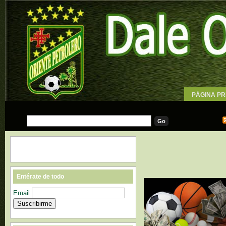
PÁGINA PR
WALLPAPE
Entérate de todo
Email