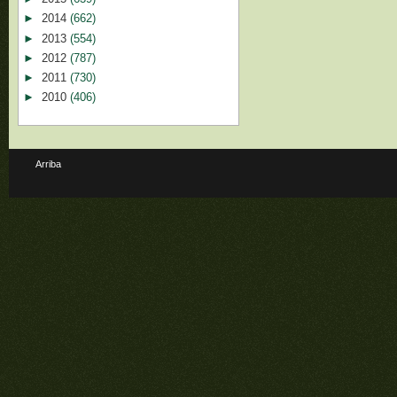
►
2014
(662)
►
2013
(554)
►
2012
(787)
►
2011
(730)
►
2010
(406)
Arriba