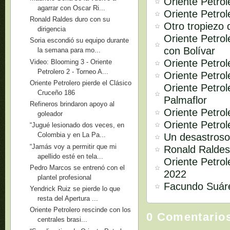
Oriente Petrol
agarrar con Oscar Ri...
Oriente Petrol
Ronald Raldes duro con su
Otro tropiezo 
dirigencia
Oriente Petro
Soria escondió su equipo durante
con Bolívar
la semana para mo...
Oriente Petrol
Video: Blooming 3 - Oriente
Petrolero 2 - Torneo A...
Oriente Petro
Oriente Petrolero pierde el Clásico
Oriente Petrol
Cruceño 186
Palmaflor
Refineros brindaron apoyo al
Oriente Petrol
goleador
Oriente Petrol
“Jugué lesionado dos veces, en
Colombia y en La Pa...
Un desastroso
“Jamás voy a permitir que mi
Ronald Raldes
apellido esté en tela...
Oriente Petrol
Pedro Marcos se entrenó con el
2022
plantel profesional
Facundo Suárez
Yendrick Ruiz se pierde lo que
resta del Apertura ...
Oriente Petrolero rescinde con los
0 Comentario
centrales brasi...