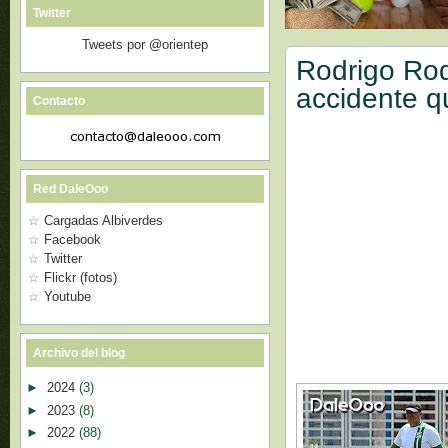
Twitter
Tweets por @orientep
Rodrigo Rod
accidente q
Contacto
Red DaleOoo
Cargadas Albiverdes
Facebook
Twitter
Flickr (fotos)
Youtube
Archivo del blog
►
2024
(3)
►
2023
(8)
►
2022
(88)