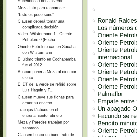
Superioridad del albiverde
Meza listo para reaparecer
“Esto es poco serio”
Ronald Raldes
Clausen deberá tomar una
Los números d
complicada decisión
Video: Wilstermann 1 - Oriente
Oriente Petrol
Petrolero 0 (Fecha ...
Oriente Petrol
Oriente Petrolero cae en Sacaba
Oriente Petrol
con Wilstermann
internacional
El último triunfo en Cochabamba
Oriente Petrol
fue el 2012
Oriente Petrol
Buscan poner a Meza al cien por
ciento
Oriente Petrol
El DT de la verde se refirió sobre
Oriente Petro
Luis Haquin y F...
Palmaflor
Clausen mueve sus fichas para
Empate entre “
armar su onceno
Un apagado Or
Trabajos tácticos en el
Facundo se re
entrenamiento refinero
Bendito minut
Meza y Paredes trabajan por
separado
Oriente Petrol
Clausen busca un buen trato de