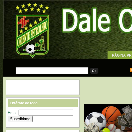
PÁGINA PR
WALLPAPE
Entérate de todo
Email