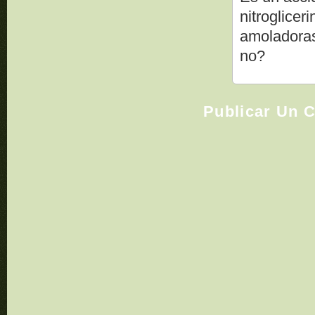
nitroglice
amoladoras
no?
Publicar Un 