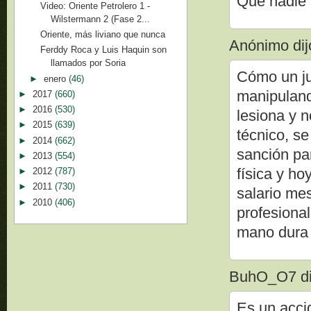
Que nadie 
Video: Oriente Petrolero 1 -
Wilstermann 2 (Fase 2...
Oriente, más liviano que nunca
Anónimo dijo
Ferddy Roca y Luis Haquin son
llamados por Soria
Cómo un ju
►
enero
(46)
manipuland
►
2017
(660)
►
2016
(530)
lesiona y 
►
2015
(639)
técnico, s
►
2014
(662)
sanción par
►
2013
(554)
física y ho
►
2012
(787)
►
2011
(730)
salario me
►
2010
(406)
profesional
mano dura 
BuhO_O7 dij
Es un acci