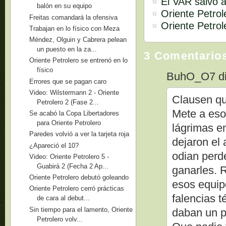
El VAR salvó a
balón en su equipo
Oriente Petro
Freitas comandará la ofensiva
Oriente Petrol
Trabajan en lo físico con Meza
Méndez, Olguin y Cabrera pelean
un puesto en la za...
3 Comentario
Oriente Petrolero se entrenó en lo
físico
BuhO_O7 dij
Errores que se pagan caro
Video: Wilstermann 2 - Oriente
Clausen qu
Petrolero 2 (Fase 2...
Mete a eso
Se acabó la Copa Libertadores
para Oriente Petrolero
lágrimas en
Paredes volvió a ver la tarjeta roja
dejaron el
¿Apareció el 10?
odian perd
Video: Oriente Petrolero 5 -
Guabirá 2 (Fecha 2 Ap...
ganarles. 
Oriente Petrolero debutó goleando
esos equip
Oriente Petrolero cerró prácticas
falencias 
de cara al debut...
Sin tiempo para el lamento, Oriente
daban un pa
Petrolero volv...