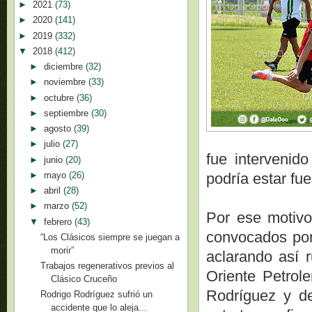
►
2021
(73)
►
2020
(141)
►
2019
(332)
▼
2018
(412)
►
diciembre
(32)
►
noviembre
(33)
►
octubre
(36)
►
septiembre
(30)
►
agosto
(39)
►
julio
(27)
fue intervenid
►
junio
(20)
►
mayo
(26)
podría estar fue
►
abril
(28)
►
marzo
(52)
Por ese motivo
▼
febrero
(43)
convocados por 
“Los Clásicos siempre se juegan a
morir”
aclarando así r
Trabajos regenerativos previos al
Oriente Petrol
Clásico Cruceño
Rodríguez y de
Rodrigo Rodríguez sufrió un
accidente que lo aleja...