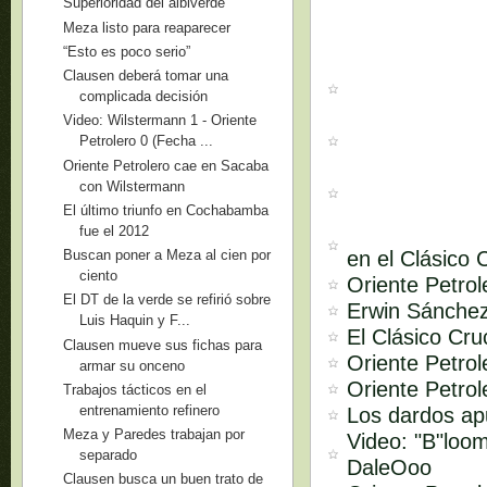
Superioridad del albiverde
Meza listo para reaparecer
“Esto es poco serio”
Clausen deberá tomar una
complicada decisión
Video: Wilstermann 1 - Oriente
Petrolero 0 (Fecha ...
Oriente Petrolero cae en Sacaba
con Wilstermann
El último triunfo en Cochabamba
fue el 2012
en el Clásico
Buscan poner a Meza al cien por
ciento
Oriente Petrol
El DT de la verde se refirió sobre
Erwin Sánchez
Luis Haquin y F...
El Clásico Cr
Clausen mueve sus fichas para
Oriente Petrol
armar su onceno
Oriente Petro
Trabajos tácticos en el
entrenamiento refinero
Los dardos ap
Meza y Paredes trabajan por
Video: "B"loom
separado
DaleOoo
Clausen busca un buen trato de