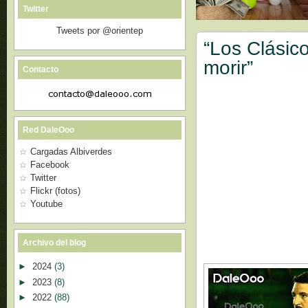
Twitter
Tweets por @orientep
“Los Clásic
morir”
Contacto
Red DaleOoo
Cargadas Albiverdes
Facebook
Twitter
Flickr (fotos)
Youtube
Archivo del blog
►
2024
(3)
►
2023
(8)
►
2022
(88)