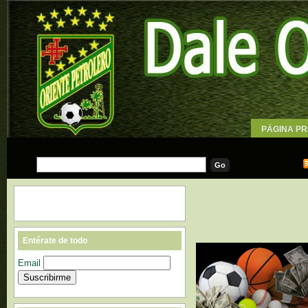
PÁGINA PR
WALLPAPE
Entérate de todo
Email