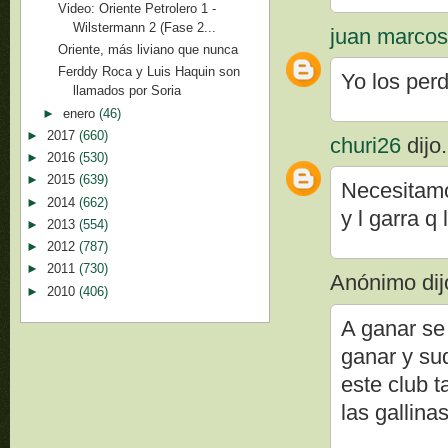
Video: Oriente Petrolero 1 -
Wilstermann 2 (Fase 2...
juan marco
Oriente, más liviano que nunca
Ferddy Roca y Luis Haquin son
Yo los per
llamados por Soria
►
enero
(46)
►
2017
(660)
churi26
dijo.
►
2016
(530)
►
2015
(639)
Necesitamo
►
2014
(662)
y l garra q
►
2013
(554)
►
2012
(787)
►
2011
(730)
Anónimo dijo
►
2010
(406)
A ganar se 
ganar y su
este club 
las gallinas