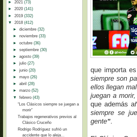
►
2021
(73)
►
2020
(141)
►
2019
(332)
▼
2018
(412)
►
diciembre
(32)
►
noviembre
(33)
►
octubre
(36)
►
septiembre
(30)
►
agosto
(39)
►
julio
(27)
que importa es
►
junio
(20)
►
mayo
(26)
siempre son par
►
abril
(28)
ellos llegan ma
►
marzo
(52)
juegan a morir,
▼
febrero
(43)
que además a
“Los Clásicos siempre se juegan a
morir”
siempre se jue
Trabajos regenerativos previos al
gente
”
.
Clásico Cruceño
Rodrigo Rodríguez sufrió un
accidente que lo aleja...