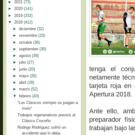
►
2021
(73)
►
2020
(141)
►
2019
(332)
▼
2018
(412)
►
diciembre
(32)
►
noviembre
(33)
►
octubre
(36)
►
septiembre
(30)
►
agosto
(39)
►
julio
(27)
tenga el conj
►
junio
(20)
►
mayo
(26)
netamente técni
►
abril
(28)
tarjeta roja en
►
marzo
(52)
Apertura 2018.
▼
febrero
(43)
“Los Clásicos siempre se juegan a
morir”
Ante ello, amb
Trabajos regenerativos previos al
preparador físi
Clásico Cruceño
trabajan bajo l
Rodrigo Rodríguez sufrió un
accidente que lo aleja...