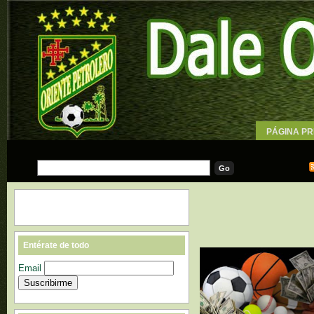
PÁGINA PR
WALLPAPE
Entérate de todo
Email