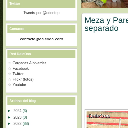
Twitter
Tweets por @orientep
Meza y Pare
separado
Contacto
Red DaleOoo
Cargadas Albiverdes
Facebook
Twitter
Flickr (fotos)
Youtube
Archivo del blog
►
2024
(3)
►
2023
(8)
►
2022
(88)