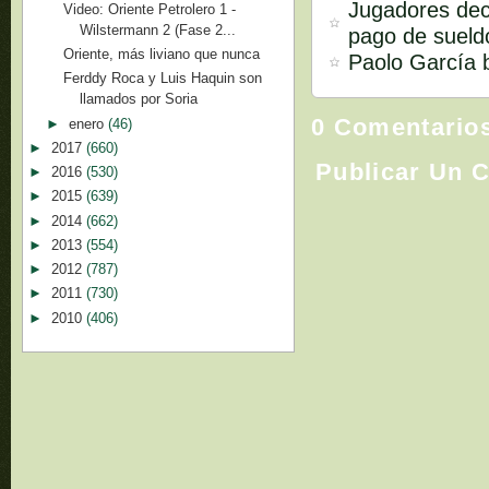
Jugadores deci
Video: Oriente Petrolero 1 -
Wilstermann 2 (Fase 2...
pago de sueld
Oriente, más liviano que nunca
Paolo García 
Ferddy Roca y Luis Haquin son
llamados por Soria
0 Comentario
►
enero
(46)
►
2017
(660)
Publicar Un 
►
2016
(530)
►
2015
(639)
►
2014
(662)
►
2013
(554)
►
2012
(787)
►
2011
(730)
►
2010
(406)