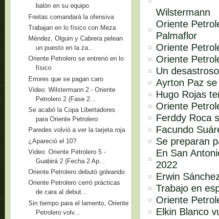
balón en su equipo
Wilstermann
Freitas comandará la ofensiva
Oriente Petrol
Trabajan en lo físico con Meza
Palmaflor
Méndez, Olguin y Cabrera pelean
Oriente Petrol
un puesto en la za...
Oriente Petrol
Oriente Petrolero se entrenó en lo
físico
Un desastroso
Errores que se pagan caro
Ayrton Paz se 
Video: Wilstermann 2 - Oriente
Hugo Rojas ten
Petrolero 2 (Fase 2...
Oriente Petro
Se acabó la Copa Libertadores
Ferddy Roca s
para Oriente Petrolero
Facundo Suár
Paredes volvió a ver la tarjeta roja
Se preparan p
¿Apareció el 10?
En San Antonio
Video: Oriente Petrolero 5 -
Guabirá 2 (Fecha 2 Ap...
2022
Oriente Petrolero debutó goleando
Erwin Sánchez
Oriente Petrolero cerró prácticas
Trabajo en es
de cara al debut...
Oriente Petrol
Sin tiempo para el lamento, Oriente
Elkin Blanco 
Petrolero volv...