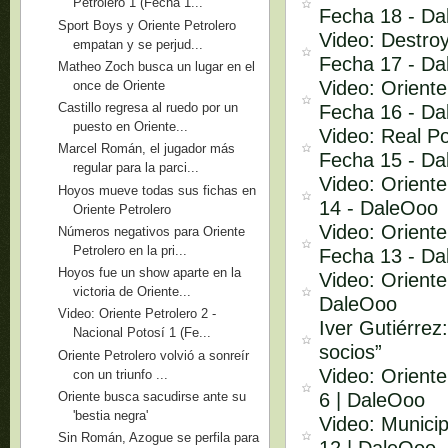
Petrolero 1 (Fecha 1...
Fecha 18 - D
Sport Boys y Oriente Petrolero
Video: Destroy
empatan y se perjud...
Fecha 17 - D
Matheo Zoch busca un lugar en el
Video: Oriente
once de Oriente
Castillo regresa al ruedo por un
Fecha 16 - D
puesto en Oriente...
Video: Real Po
Marcel Román, el jugador más
Fecha 15 - D
regular para la parci...
Video: Oriente
Hoyos mueve todas sus fichas en
14 - DaleOoo
Oriente Petrolero
Video: Oriente
Números negativos para Oriente
Petrolero en la pri...
Fecha 13 - D
Hoyos fue un show aparte en la
Video: Oriente
victoria de Oriente...
DaleOoo
Video: Oriente Petrolero 2 -
Iver Gutiérrez
Nacional Potosí 1 (Fe...
socios”
Oriente Petrolero volvió a sonreír
Video: Oriente
con un triunfo ...
6 | DaleOoo
Oriente busca sacudirse ante su
'bestia negra'
Video: Municip
Sin Román, Azogue se perfila para
12 | DaleOoo