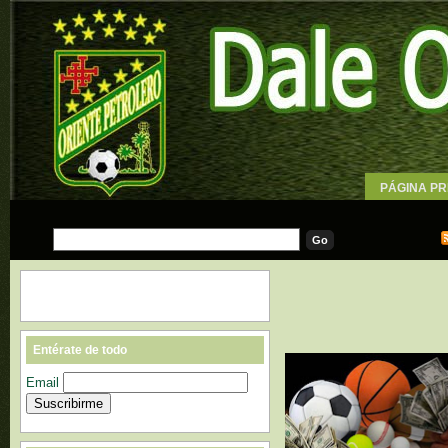
PÁGINA PR
WALLPAPE
Entérate de todo
Email