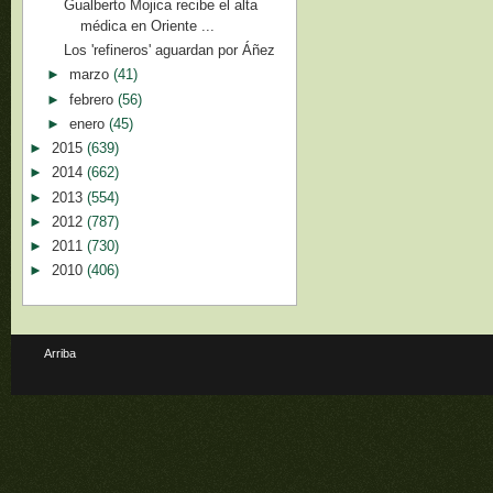
Gualberto Mojica recibe el alta
médica en Oriente ...
Los 'refineros' aguardan por Áñez
►
marzo
(41)
►
febrero
(56)
►
enero
(45)
►
2015
(639)
►
2014
(662)
►
2013
(554)
►
2012
(787)
►
2011
(730)
►
2010
(406)
Arriba