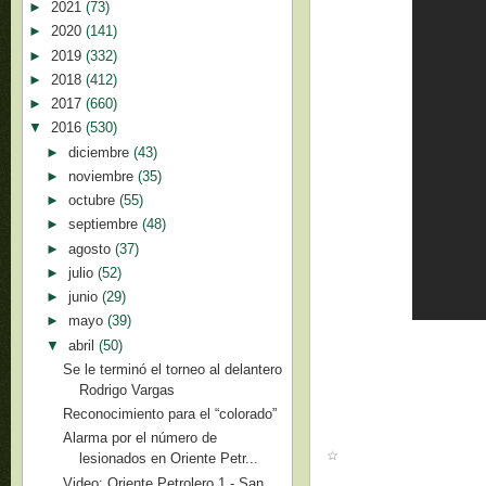
►
2021
(73)
►
2020
(141)
►
2019
(332)
►
2018
(412)
►
2017
(660)
▼
2016
(530)
►
diciembre
(43)
►
noviembre
(35)
►
octubre
(55)
►
septiembre
(48)
►
agosto
(37)
►
julio
(52)
►
junio
(29)
►
mayo
(39)
▼
abril
(50)
Se le terminó el torneo al delantero
Rodrigo Vargas
Reconocimiento para el “colorado”
Alarma por el número de
lesionados en Oriente Petr...
Video: Oriente Petrolero 1 - San