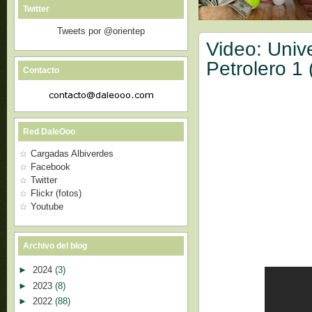
Twitter
Tweets por @orientep
Video: Unive
Petrolero 1
Contacto
Red DaleOoo
Cargadas Albiverdes
Facebook
Twitter
Flickr (fotos)
Youtube
Archivo del blog
►
2024
(3)
►
2023
(8)
►
2022
(88)