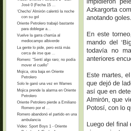
impidieron pel
José 0 (Fecha 15 ...
Azkargorta come
‘Checho’ Almirón calentó la noche
anotando goles
con su gol
Oriente Petrolero trabajó bastante
para doblegar a...
En este torneo,
Vuelve la garra charrúa al
mando del ‘Big
mediocampo albiverde
La gente lo pide, pero está más
todavía no ma
cerca de irse que ...
anteriores encu
Romero: “Sentí algo raro; no podía
mover el cuello”
Mojica, otra baja en Oriente
Este martes, el
Petrolero
que dejó de lad
Solo le ganó una vez en Warnes
así que en det
Mojica prende la alarma en Oriente
Petrolero
Almirón, que vi
Oriente Petrolero pierde a Emiliano
Potosí, con lo 
Romero por el ...
Romero abandonó el partido en una
ambulancia
Luego del final
Video: Sport Boys 1 - Oriente