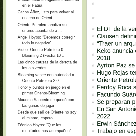
en el Patria
Carlos Áñez, listo para volver al
onceno de Orient...
Oriente Petrolero analiza sus
El DT de la ve
errores apuntando a ...
Clausen defini
Ángel Hoyos: “Debemos corregir
“Traer un arq
todo lo negativo”
Keko anuncia q
Video: Oriente Petrolero 0 -
Blooming 2 (Fecha 10 ...
2018
Las cinco causas de la derrota de
Ayrton Paz se 
los albiverdes
Hugo Rojas ten
Blooming vence con autoridad a
Oriente Petro
Oriente Petrolero 2-0
Ferddy Roca s
Honor y puntos en juego en el
primer Oriente-Blooming
Facundo Suár
Mauricio Saucedo se quedó con
Se preparan p
las ganas de jugar
En San Antonio
Desde que salí de Oriente no soy
2022
el mismo, espero ...
Erwin Sánchez
Técnico Hoyos: “Que los
Trabajo en es
resultados nos acompañen”