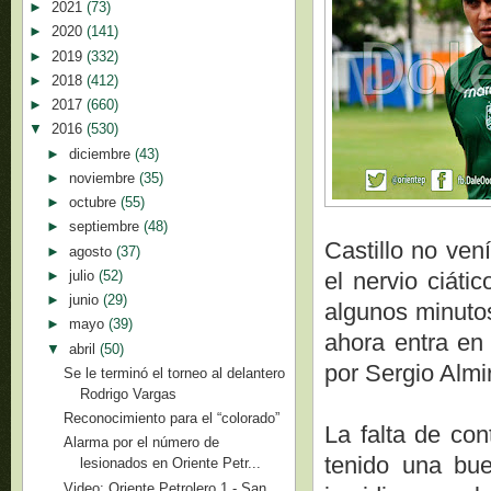
►
2021
(73)
►
2020
(141)
►
2019
(332)
►
2018
(412)
►
2017
(660)
▼
2016
(530)
►
diciembre
(43)
►
noviembre
(35)
►
octubre
(55)
►
septiembre
(48)
Castillo no ven
►
agosto
(37)
►
julio
(52)
el nervio ciáti
►
junio
(29)
algunos minutos
►
mayo
(39)
ahora entra en
▼
abril
(50)
por Sergio Almi
Se le terminó el torneo al delantero
Rodrigo Vargas
Reconocimiento para el “colorado”
La falta de con
Alarma por el número de
tenido una bu
lesionados en Oriente Petr...
Video: Oriente Petrolero 1 - San