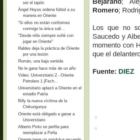
Bejarano
; Al
ser el tapón
Romero
; Rodr
Ángel Hoyos ordena fútbol a su
manera en Oriente
“Si ellos no están conformes
Los que no so
conmigo la única sali...
Saucedo y Alber
"Desde niño siempre soñé con
jugar en Oriente"
momento con Ho
Raldes deja la práctica de Oriente
que el delantero
por una lesión
Román, una baja sentida
No le gana hace más de un año
Fuente:
DIEZ
Video: Universitario 2 - Oriente
Petrolero 1 (Fech...
Universitario aplazó a Oriente en el
estadio Patria
Billy la nueva víctima de la
Chikungunya
Oriente está obligado a ganar a
Universitario
Alberto Pinto se perfila para
reemplazar a Peña
Oriente tiene un agridulce recuerdo