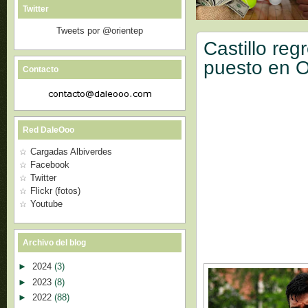
Twitter
Tweets por @orientep
Castillo reg
puesto en O
Contacto
Red DaleOoo
Cargadas Albiverdes
Facebook
Twitter
Flickr (fotos)
Youtube
Archivo del blog
►
2024
(3)
►
2023
(8)
►
2022
(88)