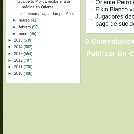
Oriente Petrol
Gualberto Mojica recibe el alta
médica en Oriente ...
Elkin Blanco 
Los 'refineros' aguardan por Áñez
Jugadores deci
►
marzo
(41)
pago de sueld
►
febrero
(56)
►
enero
(45)
0 Comentario
►
2015
(639)
►
2014
(662)
Publicar Un 
►
2013
(554)
►
2012
(787)
►
2011
(730)
►
2010
(406)