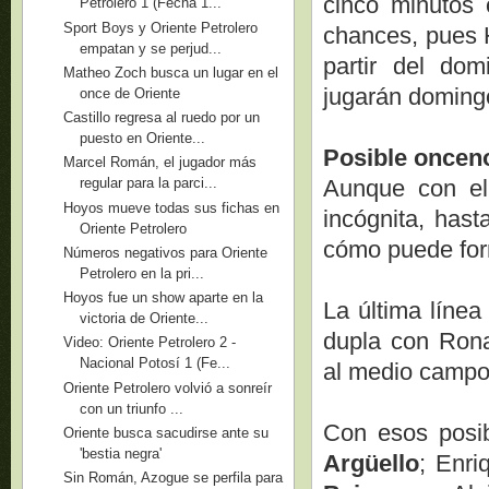
cinco minutos 
Petrolero 1 (Fecha 1...
Sport Boys y Oriente Petrolero
chances, pues 
empatan y se perjud...
partir del do
Matheo Zoch busca un lugar en el
jugarán domingo
once de Oriente
Castillo regresa al ruedo por un
puesto en Oriente...
Posible oncen
Marcel Román, el jugador más
Aunque con el 
regular para la parci...
Hoyos mueve todas sus fichas en
incógnita, hast
Oriente Petrolero
cómo puede form
Números negativos para Oriente
Petrolero en la pri...
Hoyos fue un show aparte en la
La última línea
victoria de Oriente...
dupla con Rona
Video: Oriente Petrolero 2 -
Nacional Potosí 1 (Fe...
al medio campo,
Oriente Petrolero volvió a sonreír
con un triunfo ...
Con esos posib
Oriente busca sacudirse ante su
'bestia negra'
Argüello
; Enr
Sin Román, Azogue se perfila para