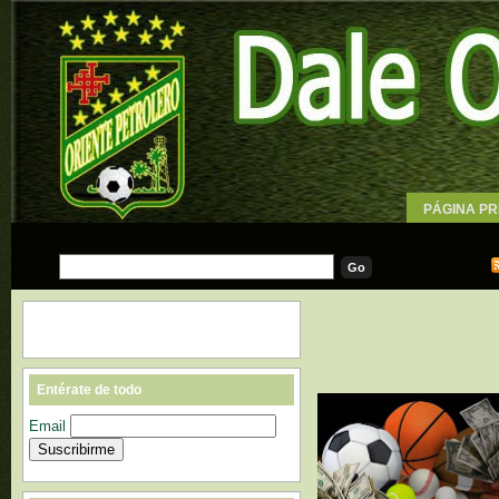
PÁGINA PR
WALLPAPE
Entérate de todo
Email