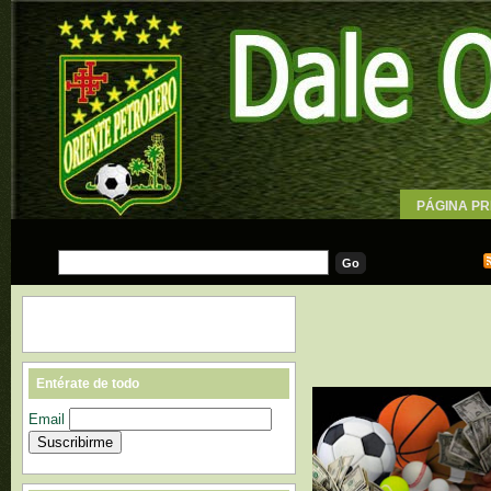
PÁGINA PR
WALLPAPE
Entérate de todo
Email