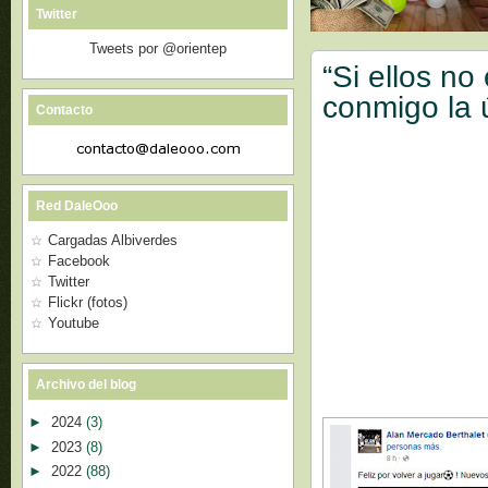
Twitter
Tweets por @orientep
“Si ellos n
conmigo la ú
Contacto
Red DaleOoo
Cargadas Albiverdes
Facebook
Twitter
Flickr (fotos)
Youtube
Archivo del blog
►
2024
(3)
►
2023
(8)
►
2022
(88)