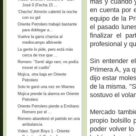
más y cuando y
José 0 (Fecha 15 ...
en cuenta por e
‘Checho’ Almirón calentó la noche
equipo de la Pri
con su gol
Oriente Petrolero trabajó bastante
el pasado lunes
para doblegar a...
finalizar el pa
Vuelve la garra charrúa al
profesional y qu
mediocampo albiverde
La gente lo pide, pero está más
cerca de irse que ...
Sin entender el
Romero: “Sentí algo raro; no podía
mover el cuello”
Primera A, ya q
Mojica, otra baja en Oriente
dijo estar mole
Petrolero
de la misma. "S
Solo le ganó una vez en Warnes
sostuvo el vola
Mojica prende la alarma en Oriente
Petrolero
Oriente Petrolero pierde a Emiliano
Mercado tambié
Romero por el ...
Romero abandonó el partido en una
propio bolsillo
ambulancia
poder volver lo
Video: Sport Boys 1 - Oriente