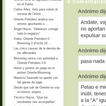
6 Comentario
en el Patria
Carlos Áñez, listo para volver al
Anónimo dijo
onceno de Orient...
Oriente Petrolero analiza sus
Andate, vo
errores apuntando a ...
no aportan
Ángel Hoyos: “Debemos corregir
todo lo negativo”
expulsar so
Video: Oriente Petrolero 0 -
Blooming 2 (Fecha 10 ...
Las cinco causas de la derrota de
Anónimo dijo
los albiverdes
Blooming vence con autoridad a
pasa nada
Oriente Petrolero 2-0
Honor y puntos en juego en el
primer Oriente-Blooming
Anónimo dijo
Mauricio Saucedo se quedó con
las ganas de jugar
Pelao e mie
Desde que salí de Oriente no soy
el mismo, espero ...
inútil, ten
Técnico Hoyos: “Que los
a la "A" ig
resultados nos acompañen”