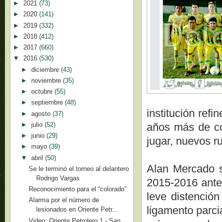
►
2021
(73)
►
2020
(141)
►
2019
(332)
►
2018
(412)
►
2017
(660)
▼
2016
(530)
►
diciembre
(43)
►
noviembre
(35)
►
octubre
(55)
►
septiembre
(48)
institución ref
►
agosto
(37)
►
julio
(52)
años más de con
►
junio
(29)
jugar, nuevos 
►
mayo
(39)
▼
abril
(50)
Alan Mercado su
Se le terminó el torneo al delantero
Rodrigo Vargas
2015-2016 ante 
Reconocimiento para el “colorado”
leve distención
Alarma por el número de
ligamento parci
lesionados en Oriente Petr...
Video: Oriente Petrolero 1 - San