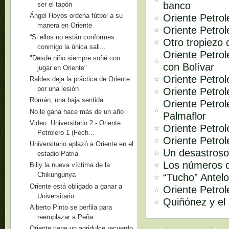
banco
ser el tapón
Ángel Hoyos ordena fútbol a su
Oriente Petrol
manera en Oriente
Oriente Petrol
“Si ellos no están conformes
Otro tropiezo 
conmigo la única sali...
Oriente Petro
"Desde niño siempre soñé con
con Bolívar
jugar en Oriente"
Oriente Petrol
Raldes deja la práctica de Oriente
por una lesión
Oriente Petro
Román, una baja sentida
Oriente Petrol
No le gana hace más de un año
Palmaflor
Video: Universitario 2 - Oriente
Oriente Petrol
Petrolero 1 (Fech...
Oriente Petrol
Universitario aplazó a Oriente en el
Un desastroso
estadio Patria
Los números d
Billy la nueva víctima de la
Chikungunya
“Tucho” Antelo
Oriente está obligado a ganar a
Oriente Petrol
Universitario
Quiñónez y el 
Alberto Pinto se perfila para
reemplazar a Peña
Oriente tiene un agridulce recuerdo