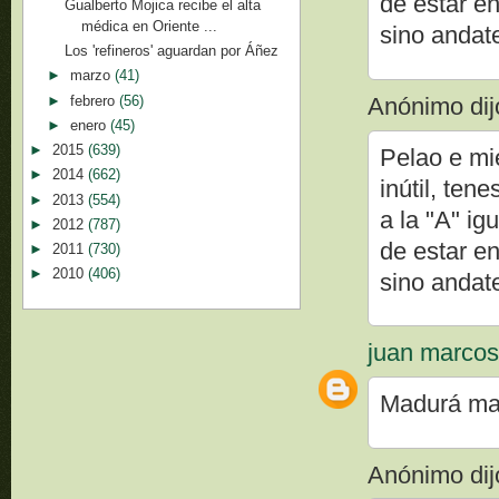
de estar e
Gualberto Mojica recibe el alta
médica en Oriente ...
sino andate
Los 'refineros' aguardan por Áñez
►
marzo
(41)
►
febrero
(56)
Anónimo dijo
►
enero
(45)
►
2015
(639)
Pelao e mie
►
2014
(662)
inútil, ten
►
2013
(554)
a la "A" ig
►
2012
(787)
de estar e
►
2011
(730)
►
2010
(406)
sino andate
juan marco
Madurá ma
Anónimo dijo