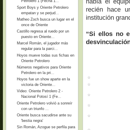
había el equip
Petrolero 1 (Fecha 1...
Sport Boys y Oriente Petrolero
recién hace 
empatan y se perjud...
institución gra
Matheo Zoch busca un lugar en el
once de Oriente
Castillo regresa al ruedo por un
“Si ellos no 
puesto en Oriente...
desvinculació
Marcel Román, el jugador más
regular para la parci...
Hoyos mueve todas sus fichas en
Oriente Petrolero
Números negativos para Oriente
Petrolero en la pri...
Hoyos fue un show aparte en la
victoria de Oriente...
Video: Oriente Petrolero 2 -
Nacional Potosí 1 (Fe...
Oriente Petrolero volvió a sonreír
con un triunfo ...
Oriente busca sacudirse ante su
'bestia negra'
Sin Román, Azogue se perfila para