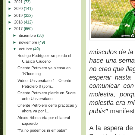
►
2021
(73)
►
2020
(141)
►
2019
(332)
►
2018
(412)
▼
2017
(660)
►
diciembre
(38)
►
noviembre
(49)
▼
octubre
(49)
músculos de la p
Rodrigo Rodríguez se pierde el
hace una seman
Clásico Cruceño
no creo que lle
Oriente Petrolero ya piensa en
“B”looming
esperar hasta
Video: Universitario 1 - Oriente
comunicar con 
Petrolero 0 (Jorn...
molestia, por
Oriente Petrolero pierde en Sucre
ante Universitario
molestia era mí
Oriente Petrolero cerró prácticas y
pubis
”
manifest
ahora va por l...
Alexis Ribera iría por el lateral
izquierdo
A la espera de 
“Ya no podemos ni empatar”