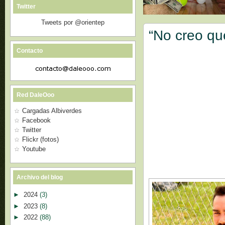
Twitter
Tweets por @orientep
“No creo que
Contacto
Red DaleOoo
Cargadas Albiverdes
Facebook
Twitter
Flickr (fotos)
Youtube
Archivo del blog
►
2024
(3)
►
2023
(8)
►
2022
(88)