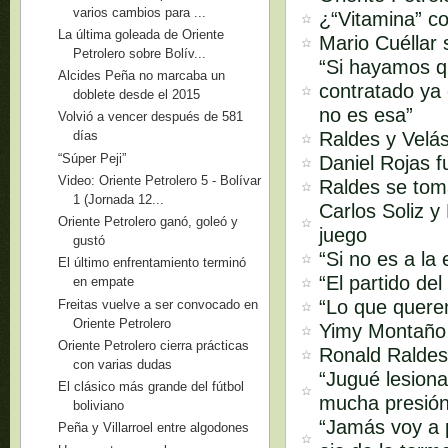
varios cambios para ...
¿“Vitamina” c
La última goleada de Oriente
Mario Cuéllar 
Petrolero sobre Bolív...
“Si hayamos qu
Alcides Peña no marcaba un
contratado ya 
doblete desde el 2015
no es esa”
Volvió a vencer después de 581
Raldes y Velás
días
“Súper Peji”
Daniel Rojas f
Video: Oriente Petrolero 5 - Bolívar
Raldes se tom
1 (Jornada 12...
Carlos Soliz 
Oriente Petrolero ganó, goleó y
juego
gustó
“Si no es a la
El último enfrentamiento terminó
“El partido de
en empate
“Lo que querem
Freitas vuelve a ser convocado en
Oriente Petrolero
Yimy Montaño 
Oriente Petrolero cierra prácticas
Ronald Raldes 
con varias dudas
“Jugué lesion
El clásico más grande del fútbol
mucha presión 
boliviano
“Jamás voy a pe
Peña y Villarroel entre algodones