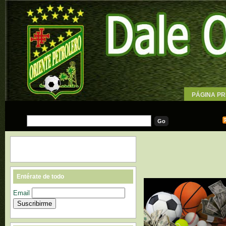
PÁGINA PR
WALLPAPE
Entérate de todo
Email