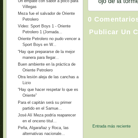
ojo de la torm
Un empate con sabor a poco para
Villegas
Meza fue el salvador de Oriente
0 Comentario
Petrolero
Video: Sport Boys 1 - Oriente
Publicar Un 
Petrolero 1 (Jornada...
Oriente Petrolero no pudo vencer a
Sport Boys en W...
“Hay que prepararse de la mejor
manera para llegar...
Buen ambiente en la práctica de
Oriente Petrolero
Otra lesión aleja de las canchas a
Lizio
“Hay que hacer respetar lo que es
Oriente”
Para el capitán será su primer
partido en el Samue...
José Alí Meza podría reaparecer
en el onceno titul...
Entrada más reciente
Peña, Algarañaz y Roca, las
alternativas nacionale...