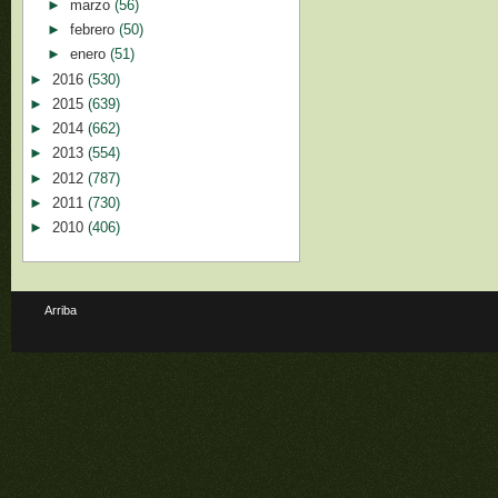
►
marzo
(56)
►
febrero
(50)
►
enero
(51)
►
2016
(530)
►
2015
(639)
►
2014
(662)
►
2013
(554)
►
2012
(787)
►
2011
(730)
►
2010
(406)
Arriba