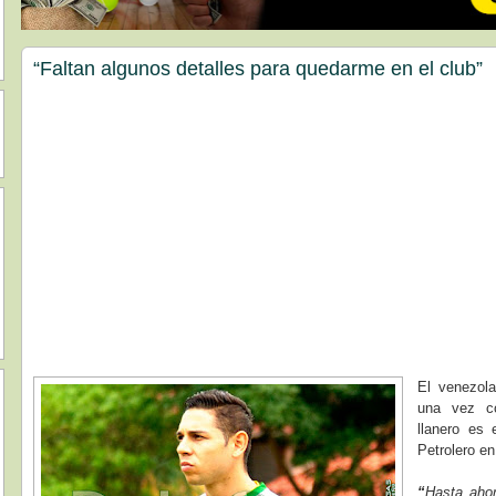
“Faltan algunos detalles para quedarme en el club”
El venezol
una vez co
llanero es 
Petrolero e
“
Hasta ahor