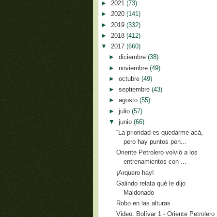
►
2021
(73)
►
2020
(141)
►
2019
(332)
►
2018
(412)
▼
2017
(660)
►
diciembre
(38)
►
noviembre
(49)
►
octubre
(49)
►
septiembre
(43)
►
agosto
(55)
►
julio
(57)
▼
junio
(66)
“La prioridad es quedarme acá,
pero hay puntos pen...
Oriente Petrolero volvió a los
entrenamientos con ...
¡Arquero hay!
Galindo relata qué le dijo
Maldonado
Robo en las alturas
Video: Bolívar 1 - Oriente Petrolero