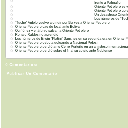
frente a Palmaflor
Oriente Petrolero se 
Oriente Petrolero gol
Un desastroso Orient
Los números de “Tuch
“Tucho” Antelo vuelve a dirigir por 5ta vez a Oriente Petrolero
Oriente Petrolero cae de local ante Bolívar
Quiñónez y el árbitro salvan a Oriente Petrolero
Ronald Raldes no aprendió
Los números de Erwin “Platiní” Sánchez en su segunda era en Oriente P
Oriente Petrolero debuta goleando a Nacional Potosí
Oriente Petrolero perdió ante Cerro Porteño en un amistoso internaciona
Oriente Petrolero perdió sobre el final su cotejo ante Ñublense
0 Comentarios:
Publicar Un Comentario