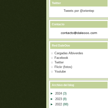
Twitter
Tweets por @orientep
Contacto
Red DaleOoo
Cargadas Albiverdes
Facebook
Twitter
Flickr (fotos)
Youtube
Archivo del blog
►
2024
(3)
►
2023
(8)
►
2022
(88)