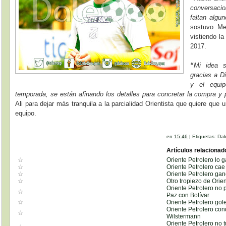
conversacio
faltan algu
sostuvo Me
vistiendo la
2017.
“
Mi idea s
gracias a D
y el equip
temporada, se están afinando los detalles para concretar la compra y
Ali para dejar más tranquila a la parcialidad Orientista que quiere que
equipo.
en
15:46
|
Etiquetas:
Dal
Artículos relacionad
Oriente Petrolero lo 
Oriente Petrolero cae
Oriente Petrolero gan
Otro tropiezo de Orien
Oriente Petrolero no
Paz con Bolívar
Oriente Petrolero go
Oriente Petrolero co
Wilstermann
Oriente Petrolero no 