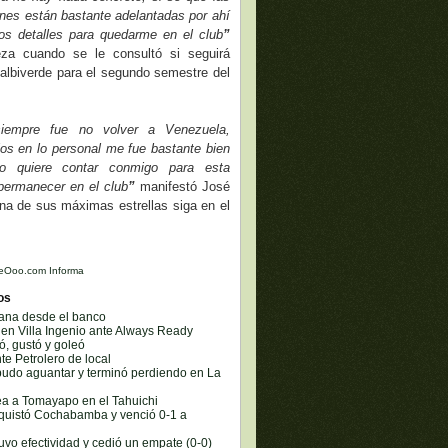
nes están bastante adelantadas por ahí
nos detalles para quedarme en el club
”
za cuando se le consultó si seguirá
 albiverde para el segundo semestre del
iempre fue no volver a Venezuela,
ios en lo personal me fue bastante bien
o quiere contar conmigo para esta
 permanecer en el club
”
manifestó José
 una de sus máximas estrellas siga en el
eOoo.com Informa
os
gana desde el banco
 en Villa Ingenio ante Always Ready
ó, gustó y goleó
te Petrolero de local
 pudo aguantar y terminó perdiendo en La
lea a Tomayapo en el Tahuichi
nquistó Cochabamba y venció 0-1 a
tuvo efectividad y cedió un empate (0-0)