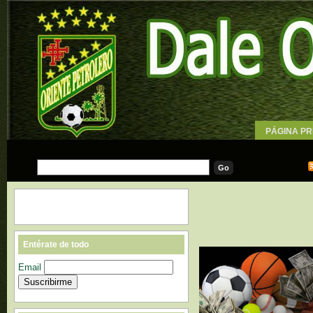
PÁGINA PR
WALLPAPE
Entérate de todo
Email