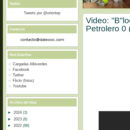
Twitter
Tweets por @orientep
Video: "B"l
Petrolero 0
Contacto
Red DaleOoo
Cargadas Albiverdes
Facebook
Twitter
Flickr (fotos)
Youtube
Archivo del blog
►
2024
(3)
►
2023
(8)
►
2022
(88)