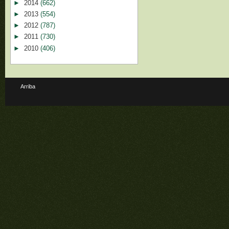
►
2014
(662)
►
2013
(554)
►
2012
(787)
►
2011
(730)
►
2010
(406)
Arriba