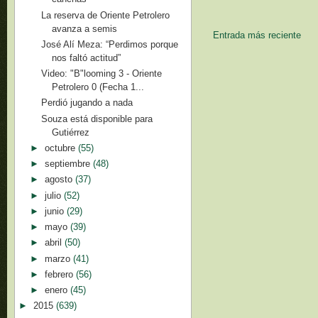
La reserva de Oriente Petrolero
avanza a semis
Entrada más reciente
José Alí Meza: “Perdimos porque
nos faltó actitud”
Video: "B"looming 3 - Oriente
Petrolero 0 (Fecha 1...
Perdió jugando a nada
Souza está disponible para
Gutiérrez
►
octubre
(55)
►
septiembre
(48)
►
agosto
(37)
►
julio
(52)
►
junio
(29)
►
mayo
(39)
►
abril
(50)
►
marzo
(41)
►
febrero
(56)
►
enero
(45)
►
2015
(639)