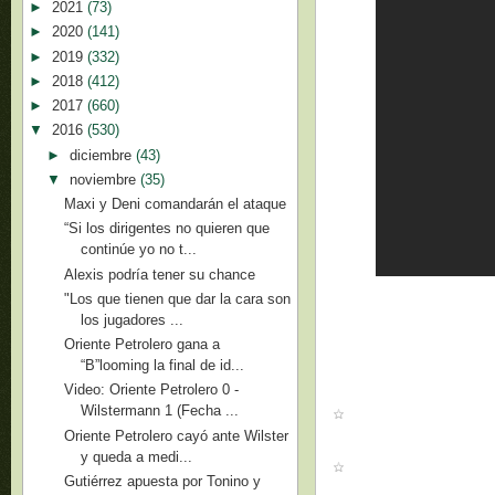
►
2021
(73)
►
2020
(141)
►
2019
(332)
►
2018
(412)
►
2017
(660)
▼
2016
(530)
►
diciembre
(43)
▼
noviembre
(35)
Maxi y Deni comandarán el ataque
“Si los dirigentes no quieren que
continúe yo no t...
Alexis podría tener su chance
"Los que tienen que dar la cara son
los jugadores ...
Oriente Petrolero gana a
“B”looming la final de id...
Video: Oriente Petrolero 0 -
Wilstermann 1 (Fecha ...
Oriente Petrolero cayó ante Wilster
y queda a medi...
Gutiérrez apuesta por Tonino y