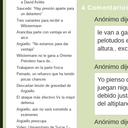
a David Avilés
4 Comentario
Saucedo: “Hay presión aparte para
un delantero”
Anónimo dijo
Tres variantes para recibir a
Wilstermann
le van a g
Arancibia parte con ventaja en el
arco
pelotudos e
Argüello: "No estamos para dar
altura.. e
ventaja"
Wilstermann no le gana a Oriente
Petrolero hace do...
Anónimo dijo
Trabajaron en la parte física
Peinado, un refuerzo que ha tenido
Yo pienso 
pocas chances
Descartan lesión de gravedad de
juegan nigu
Argüello
debido just
El ataque más efectivo Vs la mejor
del altipla
defensa
Argüello, aún no será sometido a
exámenes
Anónimo dijo
Argüello preocupa
Video: Universitario de Sucre 1 -