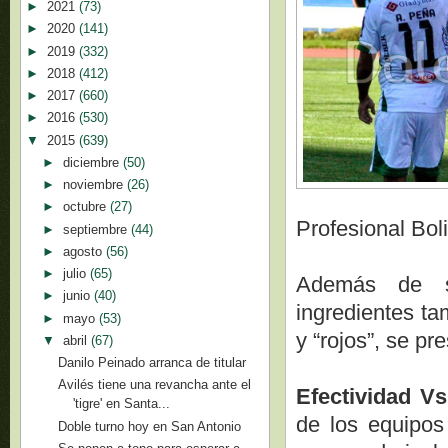
►
2021
(73)
►
2020
(141)
►
2019
(332)
►
2018
(412)
►
2017
(660)
►
2016
(530)
▼
2015
(639)
►
diciembre
(50)
►
noviembre
(26)
►
octubre
(27)
Profesional Bol
►
septiembre
(44)
►
agosto
(56)
►
julio
(65)
Además de se
►
junio
(40)
ingredientes ta
►
mayo
(53)
y “rojos”, se pr
▼
abril
(67)
Danilo Peinado arranca de titular
Avilés tiene una revancha ante el
Efectividad Vs
'tigre' en Santa...
de los equipos
Doble turno hoy en San Antonio