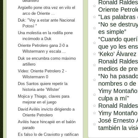
delantero
Ronald Raldes
Argüello pone otra vez en vilo el
Oriente Petrol
arco de Oriente ...
"Las palabras
Duk: "Voy a estar ante Nacional
“No se destruy
Potosí "
es simple”
Una molestia en la rodilla pone
“Cuando quería
incómodo a Duk
que yo les ens
Oriente Petrolero gana 2-0 a
Wilstermann y escala ...
‘Keko’ Álvarez
Duk se encumbra como máximo
Ronald Raldes 
artillero
medios de pren
Video: Oriente Petrolero 2 -
“No ha pasado
Wilstermann 0
nombres o de 
Dos Santos quiere repetir la
historia ante ‘Wilster’
Yimy Montaño:
Mojica y Thiago, claves para
culpa a mí"
mejorar en el juego
Ronald Raldes:
David Avilés invicto dirigiendo a
Yimy Montaño s
Oriente Petrolero
José Ernesto Á
Avilés hace hincapié en el balón
también la vis
parado
Es falso lo de Craviotto y ratifican