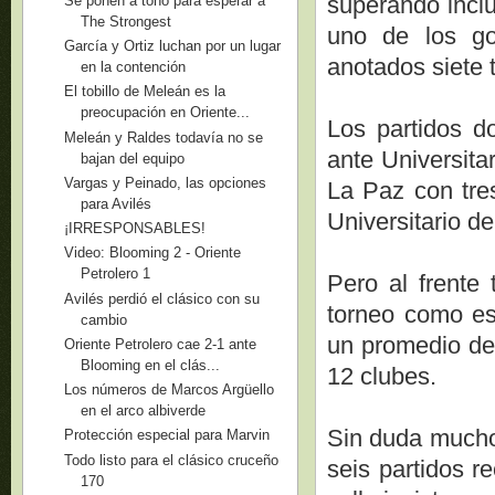
superando inclu
Se ponen a tono para esperar a
The Strongest
uno de los go
García y Ortiz luchan por un lugar
anotados siete 
en la contención
El tobillo de Meleán es la
preocupación en Oriente...
Los partidos do
Meleán y Raldes todavía no se
ante Universita
bajan del equipo
Vargas y Peinado, las opciones
La Paz con tres
para Avilés
Universitario d
¡IRRESPONSABLES!
Video: Blooming 2 - Oriente
Petrolero 1
Pero al frente
Avilés perdió el clásico con su
torneo como es
cambio
un promedio de 
Oriente Petrolero cae 2-1 ante
Blooming en el clás...
12 clubes.
Los números de Marcos Argüello
en el arco albiverde
Sin duda mucho 
Protección especial para Marvin
Todo listo para el clásico cruceño
seis partidos r
170