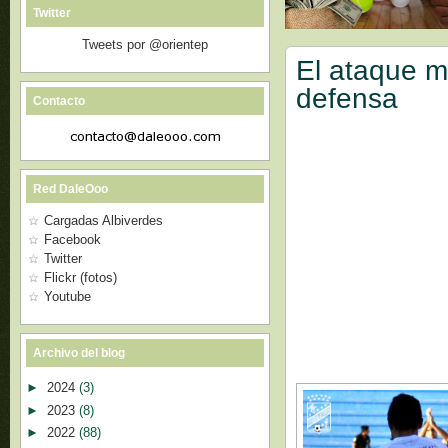
Twitter
Tweets por @orientep
El ataque m
defensa
Contacto
Red DaleOoo
Cargadas Albiverdes
Facebook
Twitter
Flickr (fotos)
Youtube
Archivo del blog
►
2024
(3)
►
2023
(8)
►
2022
(88)