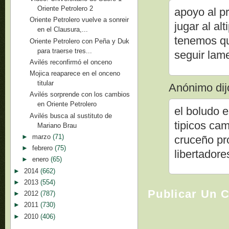
Oriente Petrolero 2
apoyo al p
Oriente Petrolero vuelve a sonreir
jugar al alt
en el Clausura,...
tenemos qu
Oriente Petrolero con Peña y Duk
para traerse tres...
seguir lam
Avilés reconfirmó el onceno
Mojica reaparece en el onceno
titular
Anónimo dijo
Avilés sorprende con los cambios
en Oriente Petrolero
el boludo 
Avilés busca al sustituto de
tipicos ca
Mariano Brau
►
marzo
(71)
cruceño pr
►
febrero
(75)
libertadore
►
enero
(65)
►
2014
(662)
►
2013
(554)
Publicar Un 
►
2012
(787)
►
2011
(730)
►
2010
(406)