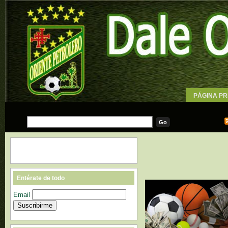
PÁGINA PR
WALLPAPE
Entérate de todo
Email