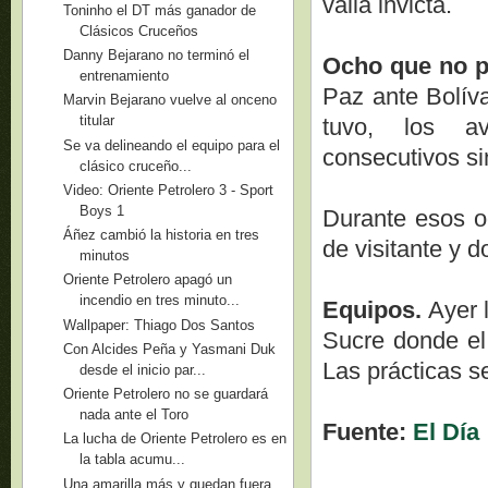
valla invicta.
Toninho el DT más ganador de
Clásicos Cruceños
Danny Bejarano no terminó el
Ocho que no p
entrenamiento
Paz ante Bolíva
Marvin Bejarano vuelve al onceno
titular
tuvo, los av
Se va delineando el equipo para el
consecutivos si
clásico cruceño...
Video: Oriente Petrolero 3 - Sport
Boys 1
Durante esos oc
Áñez cambió la historia en tres
de visitante y 
minutos
Oriente Petrolero apagó un
incendio en tres minuto...
Equipos.
Ayer 
Wallpaper: Thiago Dos Santos
Sucre donde el 
Con Alcides Peña y Yasmani Duk
Las prácticas 
desde el inicio par...
Oriente Petrolero no se guardará
nada ante el Toro
Fuente:
El Día
La lucha de Oriente Petrolero es en
la tabla acumu...
Una amarilla más y quedan fuera