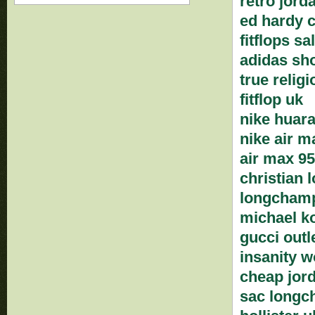
retro jord
ed hardy c
fitflops s
adidas sh
true religi
fitflop uk
nike huara
nike air m
air max 9
christian 
longchamp
michael ko
gucci outl
insanity 
cheap jor
sac long