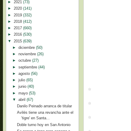
►
2021
(73)
►
2020
(141)
►
2019
(332)
►
2018
(412)
►
2017
(660)
►
2016
(530)
▼
2015
(639)
►
diciembre
(50)
►
noviembre
(26)
►
octubre
(27)
►
septiembre
(44)
►
agosto
(56)
►
julio
(65)
►
junio
(40)
►
mayo
(53)
▼
abril
(67)
Danilo Peinado arranca de titular
Avilés tiene una revancha ante el
'tigre' en Santa...
Doble turno hoy en San Antonio