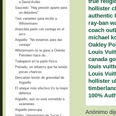
true religi
a David Avilés
hollister c
Saucedo: “Hay presión aparte para
un delantero”
authentic 
Tres variantes para recibir a
ray-ban w
Wilstermann
coach outl
Arancibia parte con ventaja en el
arco
michael k
Argüello: "No estamos para dar
Oakley Po
ventaja"
Wilstermann no le gana a Oriente
Louis Vuit
Petrolero hace do...
canada go
Trabajaron en la parte física
louis vuit
Peinado, un refuerzo que ha tenido
pocas chances
Louis Vuit
Descartan lesión de gravedad de
hollister u
Argüello
timberland
El ataque más efectivo Vs la mejor
defensa
100% Auth
Argüello, aún no será sometido a
exámenes
Argüello preocupa
Anónimo dijo
Video: Universitario de Sucre 1 -