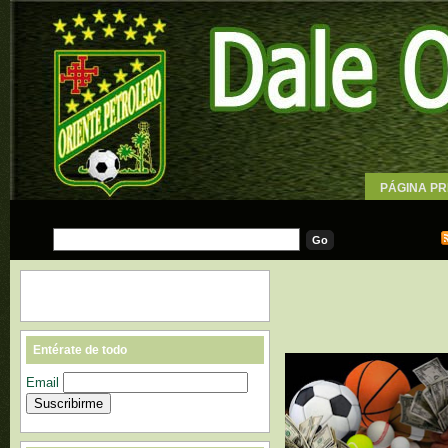
PÁGINA PR
WALLPAPE
Entérate de todo
Email