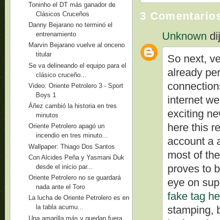
Toninho el DT más ganador de
3 Comentario
Clásicos Cruceños
Danny Bejarano no terminó el
Unknown
dij
entrenamiento
Marvin Bejarano vuelve al onceno
titular
So next, ve
Se va delineando el equipo para el
already per
clásico cruceño...
connection
Video: Oriente Petrolero 3 - Sport
Boys 1
internet we
Áñez cambió la historia en tres
exciting ne
minutos
here this re
Oriente Petrolero apagó un
incendio en tres minuto...
account a a
Wallpaper: Thiago Dos Santos
most of th
Con Alcides Peña y Yasmani Duk
proves to b
desde el inicio par...
Oriente Petrolero no se guardará
eye on supp
nada ante el Toro
fake tag h
La lucha de Oriente Petrolero es en
la tabla acumu...
stamping, b
Una amarilla más y quedan fuera