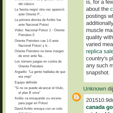
is, for a f
del clásico
about the
c
La 'bestia negra' otra vez apareció
ante Oriente P...
postings w
La primera derrota de Avilés fue
additionall
ante Nacional Potosí
muscle mas
Video: Nacional Potosí 1 - Oriente
Petrolero 0
quality wit
Oriente Petrolero cae 1-0 ante
varied mea
Nacional Potosí y b...
replica sal
Oriente Petrolero no tiene margen
de error ante Na...
country's p
Los número juegan en contra de
any such me
Oriente Petrolero
snapshot.
Argüello: “La gente hablaba de que
era viejo”
Equipo definido
Unknown
dij
“Si no se puede alcanzar el título,
el plan B sirve”
Avilés va ensayando su onceno
201510.9d
para jugar en Potosí
canada go
David Avilés ensaya con un solo