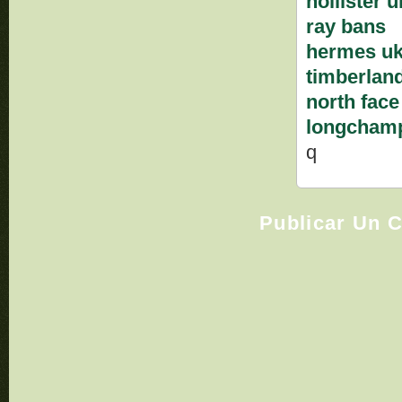
hollister u
ray bans
hermes u
timberlan
north face
longchamp
q
Publicar Un 