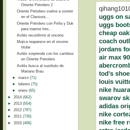
Oriente Petrolero 2
qihang101
Oriente Petrolero vuelve a sonreir
uggs on s
en el Clausura,...
Oriente Petrolero con Peña y Duk
uggs boot
para traerse tres...
cheap oak
Avilés reconfirmó el onceno
coach outl
Mojica reaparece en el onceno
titular
jordans fo
Avilés sorprende con los cambios
air max 9
en Oriente Petrolero
abercrom
Avilés busca al sustituto de
Mariano Brau
tod's sho
►
marzo
(71)
louis vuit
►
febrero
(75)
nike huar
►
enero
(65)
swarov ski
►
2014
(662)
►
2013
(554)
adidas ori
►
2012
(787)
nike corte
►
2011
(730)
nike free 
►
2010
(406)