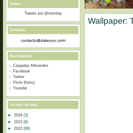
Twitter
Tweets por @orientep
Wallpaper: 
Contacto
Red DaleOoo
Cargadas Albiverdes
Facebook
Twitter
Flickr (fotos)
Youtube
Archivo del blog
►
2024
(3)
►
2023
(8)
►
2022
(88)