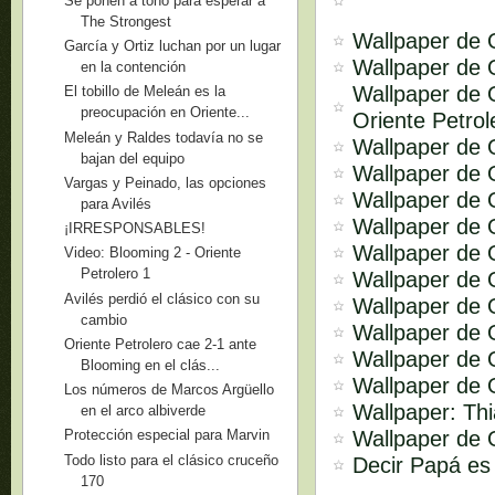
Se ponen a tono para esperar a
The Strongest
Wallpaper de 
García y Ortiz luchan por un lugar
Wallpaper de O
en la contención
Wallpaper de 
El tobillo de Meleán es la
preocupación en Oriente...
Oriente Petrol
Meleán y Raldes todavía no se
Wallpaper de O
bajan del equipo
Wallpaper de O
Vargas y Peinado, las opciones
Wallpaper de 
para Avilés
Wallpaper de O
¡IRRESPONSABLES!
Wallpaper de O
Video: Blooming 2 - Oriente
Petrolero 1
Wallpaper de O
Avilés perdió el clásico con su
Wallpaper de O
cambio
Wallpaper de O
Oriente Petrolero cae 2-1 ante
Wallpaper de O
Blooming en el clás...
Wallpaper de O
Los números de Marcos Argüello
Wallpaper: Th
en el arco albiverde
Wallpaper de O
Protección especial para Marvin
Todo listo para el clásico cruceño
Decir Papá es 
170