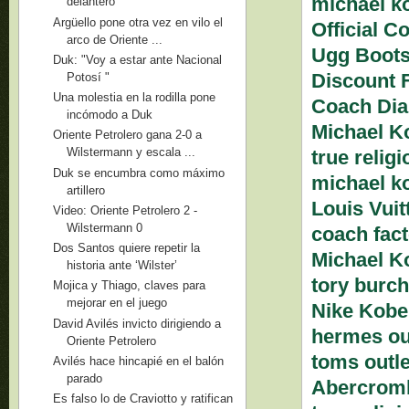
michael k
delantero
Argüello pone otra vez en vilo el
Official C
arco de Oriente ...
Ugg Boots
Duk: "Voy a estar ante Nacional
Discount
Potosí "
Una molestia en la rodilla pone
Coach Dia
incómodo a Duk
Michael K
Oriente Petrolero gana 2-0 a
Wilstermann y escala ...
true relig
Duk se encumbra como máximo
michael ko
artillero
Louis Vui
Video: Oriente Petrolero 2 -
Wilstermann 0
coach fact
Dos Santos quiere repetir la
Michael K
historia ante ‘Wilster’
tory burch
Mojica y Thiago, claves para
mejorar en el juego
Nike Kobe
David Avilés invicto dirigiendo a
hermes ou
Oriente Petrolero
toms outle
Avilés hace hincapié en el balón
parado
Abercromb
Es falso lo de Craviotto y ratifican