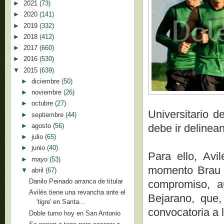
►
2021
(73)
►
2020
(141)
►
2019
(332)
►
2018
(412)
►
2017
(660)
►
2016
(530)
▼
2015
(639)
►
diciembre
(50)
►
noviembre
(26)
►
octubre
(27)
Universitario d
►
septiembre
(44)
►
agosto
(56)
debe ir delinea
►
julio
(65)
►
junio
(40)
Para ello, Avil
►
mayo
(53)
momento Brau e
▼
abril
(67)
Danilo Peinado arranca de titular
compromiso, a
Avilés tiene una revancha ante el
Bejarano, que
'tigre' en Santa...
convocatoria a 
Doble turno hoy en San Antonio