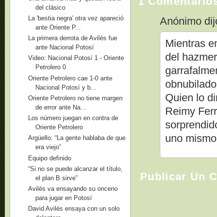
1 Comentario
del clásico
La 'bestia negra' otra vez apareció
Anónimo dijo
ante Oriente P...
La primera derrota de Avilés fue
Mientras e
ante Nacional Potosí
del hazmer
Video: Nacional Potosí 1 - Oriente
Petrolero 0
garrafalme
Oriente Petrolero cae 1-0 ante
obnubilad
Nacional Potosí y b...
Quien lo di
Oriente Petrolero no tiene margen
de error ante Na...
Reimy Ferre
Los número juegan en contra de
sorprendido
Oriente Petrolero
uno mismo 
Argüello: “La gente hablaba de que
era viejo”
Equipo definido
“Si no se puede alcanzar el título,
Publicar Un 
el plan B sirve”
Avilés va ensayando su onceno
para jugar en Potosí
David Avilés ensaya con un solo