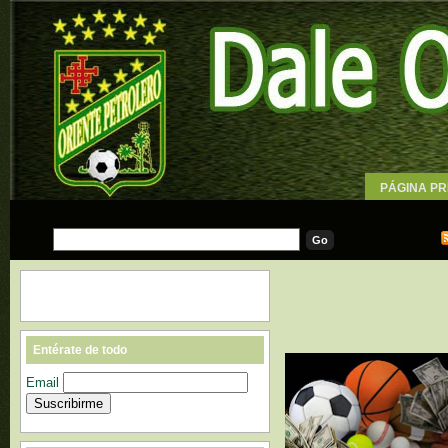
PÁGINA PR
WALLPAPE
Entérate de todo
Email