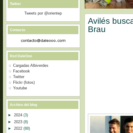
Twitter
Tweets por @orientep
Avilés busca
Brau
Contacto
Red DaleOoo
Cargadas Albiverdes
Facebook
Twitter
Flickr (fotos)
Youtube
Archivo del blog
►
2024
(3)
►
2023
(8)
►
2022
(88)