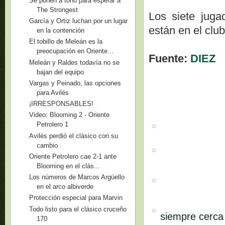
Se ponen a tono para esperar a
The Strongest
Los siete juga
García y Ortiz luchan por un lugar
están en el club
en la contención
El tobillo de Meleán es la
preocupación en Oriente...
Fuente:
DIEZ
Meleán y Raldes todavía no se
bajan del equipo
Vargas y Peinado, las opciones
para Avilés
¡IRRESPONSABLES!
Video: Blooming 2 - Oriente
Petrolero 1
Avilés perdió el clásico con su
cambio
Oriente Petrolero cae 2-1 ante
Blooming en el clás...
Los números de Marcos Argüello
en el arco albiverde
Protección especial para Marvin
Todo listo para el clásico cruceño
siempre cerca 
170