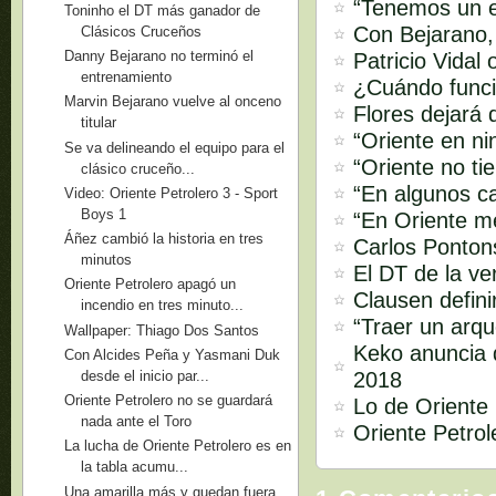
“Tenemos un e
Toninho el DT más ganador de
Con Bejarano,
Clásicos Cruceños
Danny Bejarano no terminó el
Patricio Vidal
entrenamiento
¿Cuándo funci
Marvin Bejarano vuelve al onceno
Flores dejará 
titular
“Oriente en ni
Se va delineando el equipo para el
“Oriente no ti
clásico cruceño...
“En algunos ca
Video: Oriente Petrolero 3 - Sport
Boys 1
“En Oriente m
Áñez cambió la historia en tres
Carlos Pontons
minutos
El DT de la ve
Oriente Petrolero apagó un
Clausen defini
incendio en tres minuto...
“Traer un arq
Wallpaper: Thiago Dos Santos
Keko anuncia q
Con Alcides Peña y Yasmani Duk
2018
desde el inicio par...
Oriente Petrolero no se guardará
Lo de Oriente 
nada ante el Toro
Oriente Petro
La lucha de Oriente Petrolero es en
la tabla acumu...
Una amarilla más y quedan fuera