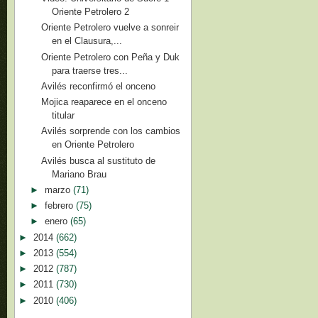
Oriente Petrolero 2
Oriente Petrolero vuelve a sonreir
en el Clausura,...
Oriente Petrolero con Peña y Duk
para traerse tres...
Avilés reconfirmó el onceno
Mojica reaparece en el onceno
titular
Avilés sorprende con los cambios
en Oriente Petrolero
Avilés busca al sustituto de
Mariano Brau
►
marzo
(71)
►
febrero
(75)
►
enero
(65)
►
2014
(662)
►
2013
(554)
►
2012
(787)
►
2011
(730)
►
2010
(406)