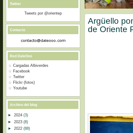
Twitter
Tweets por @orientep
Argüello pon
de Oriente 
Contacto
Red DaleOoo
Cargadas Albiverdes
Facebook
Twitter
Flickr (fotos)
Youtube
Archivo del blog
►
2024
(3)
►
2023
(8)
►
2022
(88)