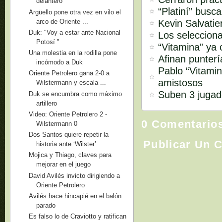
delantero
“Platiní” busca
Argüello pone otra vez en vilo el
arco de Oriente ...
Kevin Salvatie
Duk: "Voy a estar ante Nacional
Los seleccion
Potosí "
“Vitamina” ya 
Una molestia en la rodilla pone
Afinan punterí
incómodo a Duk
Pablo “Vitami
Oriente Petrolero gana 2-0 a
amistosos
Wilstermann y escala ...
Suben 3 jugad
Duk se encumbra como máximo
artillero
Video: Oriente Petrolero 2 -
0 Comentario
Wilstermann 0
Dos Santos quiere repetir la
Publicar Un 
historia ante ‘Wilster’
Mojica y Thiago, claves para
mejorar en el juego
David Avilés invicto dirigiendo a
Oriente Petrolero
Avilés hace hincapié en el balón
parado
Es falso lo de Craviotto y ratifican