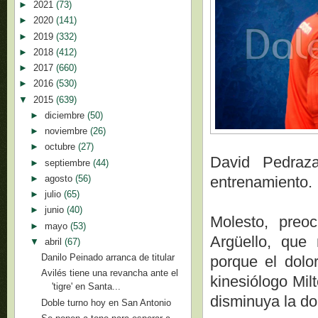
►
2021
(73)
►
2020
(141)
►
2019
(332)
►
2018
(412)
►
2017
(660)
►
2016
(530)
▼
2015
(639)
►
diciembre
(50)
►
noviembre
(26)
►
octubre
(27)
David Pedraza
►
septiembre
(44)
►
agosto
(56)
entrenamiento.
►
julio
(65)
►
junio
(40)
Molesto, preo
►
mayo
(53)
Argüello, que 
▼
abril
(67)
Danilo Peinado arranca de titular
porque el dolor
Avilés tiene una revancha ante el
kinesiólogo Mil
'tigre' en Santa...
disminuya la do
Doble turno hoy en San Antonio