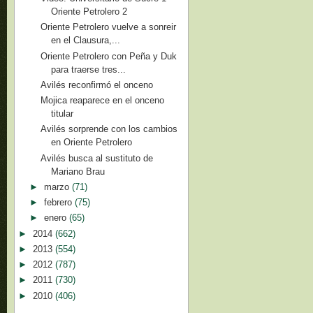
Oriente Petrolero 2
Oriente Petrolero vuelve a sonreir
en el Clausura,...
Oriente Petrolero con Peña y Duk
para traerse tres...
Avilés reconfirmó el onceno
Mojica reaparece en el onceno
titular
Avilés sorprende con los cambios
en Oriente Petrolero
Avilés busca al sustituto de
Mariano Brau
►
marzo
(71)
►
febrero
(75)
►
enero
(65)
►
2014
(662)
►
2013
(554)
►
2012
(787)
►
2011
(730)
►
2010
(406)