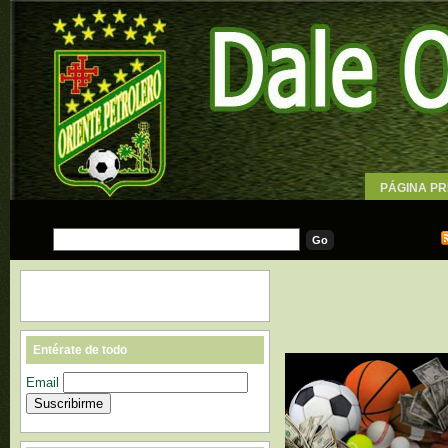
PÁGINA PR
WALLPAPE
Entérate de todo
Email