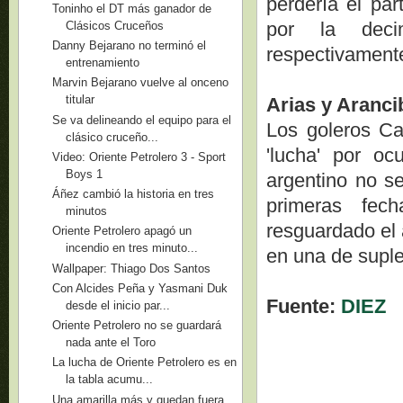
perdería el par
Toninho el DT más ganador de
por la deci
Clásicos Cruceños
Danny Bejarano no terminó el
respectivament
entrenamiento
Marvin Bejarano vuelve al onceno
titular
Arias y Aranci
Se va delineando el equipo para el
Los goleros Ca
clásico cruceño...
'lucha' por o
Video: Oriente Petrolero 3 - Sport
Boys 1
argentino no se
Áñez cambió la historia en tres
primeras fec
minutos
resguardado el 
Oriente Petrolero apagó un
incendio en tres minuto...
en una de supl
Wallpaper: Thiago Dos Santos
Con Alcides Peña y Yasmani Duk
Fuente:
DIEZ
desde el inicio par...
Oriente Petrolero no se guardará
nada ante el Toro
La lucha de Oriente Petrolero es en
la tabla acumu...
Una amarilla más y quedan fuera