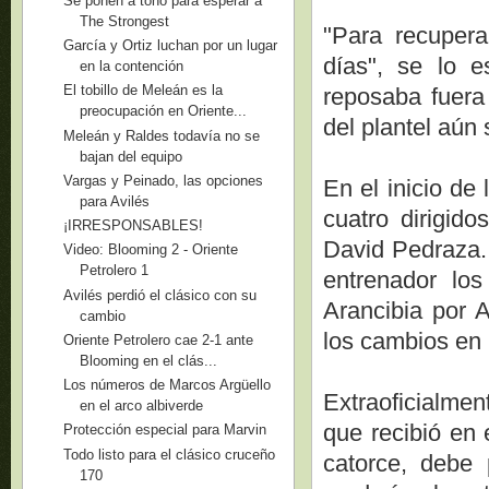
Se ponen a tono para esperar a
The Strongest
"Para recuper
García y Ortiz luchan por un lugar
días", se lo e
en la contención
El tobillo de Meleán es la
reposaba fuera
preocupación en Oriente...
del plantel aún 
Meleán y Raldes todavía no se
bajan del equipo
Vargas y Peinado, las opciones
En el inicio de
para Avilés
cuatro dirigido
¡IRRESPONSABLES!
David Pedraza. 
Video: Blooming 2 - Oriente
Petrolero 1
entrenador los
Avilés perdió el clásico con su
Arancibia por A
cambio
los cambios en 
Oriente Petrolero cae 2-1 ante
Blooming en el clás...
Los números de Marcos Argüello
Extraoficialmen
en el arco albiverde
que recibió en 
Protección especial para Marvin
Todo listo para el clásico cruceño
catorce, debe 
170