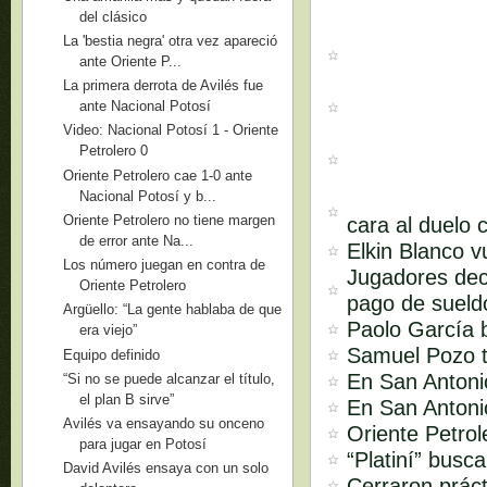
del clásico
La 'bestia negra' otra vez apareció
ante Oriente P...
La primera derrota de Avilés fue
ante Nacional Potosí
Video: Nacional Potosí 1 - Oriente
Petrolero 0
Oriente Petrolero cae 1-0 ante
Nacional Potosí y b...
Oriente Petrolero no tiene margen
cara al duelo 
de error ante Na...
Elkin Blanco 
Los número juegan en contra de
Jugadores deci
Oriente Petrolero
pago de sueld
Argüello: “La gente hablaba de que
Paolo García 
era viejo”
Samuel Pozo t
Equipo definido
En San Antonio
“Si no se puede alcanzar el título,
el plan B sirve”
En San Antoni
Avilés va ensayando su onceno
Oriente Petrol
para jugar en Potosí
“Platiní” busc
David Avilés ensaya con un solo
Cerraron práct