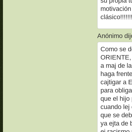
su propia 
motivación
clásico!!!!!!!!!
Anónimo dijo
Como se dej
ORIENTE, n
a maj de la
haga frent
cajtigar a
para obliga
que el hij
cuando lej 
que se debe
ya ejta de
ej racismo 