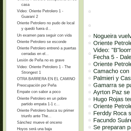
casa
Video: Oriente Petrolero 1 -
Guaraní 2
Oriente Petrolero no pudo de local
y quedó fuera d...
Nogueira vuelv
Un examen para seguir con vida
Oriente Petrolero se esconde
Oriente Petrol
Oriente Petrolero entrenó a puertas
Video: "B"loom
cerradas en el...
Fecha 5 - Da
Lesión de Peña no es grave
Oriente Petrol
Video: Oriente Petrolero 1 - The
Camacho con e
Strongest 1
Palmieri y Cas
OTRA BARRERA EN EL CAMINO
Gamarra se p
Preocupación por Peña
Ayrton Paz se 
Empate con sabor a poco
Hugo Rojas ten
Oriente Petrolero en un pobre
partido empata 1-1 c...
Oriente Petro
Oriente Petrolero busca su primer
Ferddy Roca s
triunfo ante The...
Facundo Suár
Sánchez mueve el onceno
Se preparan p
Hoyos será una baja