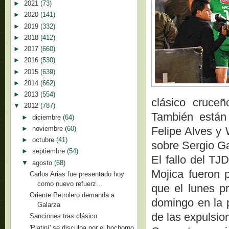
►
2021
(73)
►
2020
(141)
►
2019
(332)
►
2018
(412)
►
2017
(660)
►
2016
(530)
►
2015
(639)
►
2014
(662)
►
2013
(554)
clásico cruceñ
▼
2012
(787)
También están
►
diciembre
(64)
►
noviembre
(60)
Felipe Alves y 
►
octubre
(41)
sobre Sergio G
►
septiembre
(54)
El fallo del T
▼
agosto
(68)
Mojica fueron p
Carlos Arias fue presentado hoy
como nuevo refuerz...
que el lunes p
Oriente Petrolero demanda a
domingo en la p
Galarza
de las expulsion
Sanciones tras clásico
'Platiní' se disculpa por el bochorno