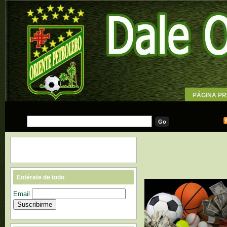
PÁGINA PR
WALLPAPE
Entérate de todo
Email