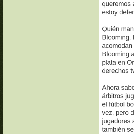
queremos a
estoy defen
Quién manej
Blooming. 
acomodan a
Blooming a
plata en O
derechos t
Ahora sab
árbitros j
el fútbol b
vez, pero 
jugadores 
también se 