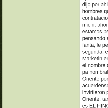
dijo por ah
hombres qu
contrataci
michi, aho
estamos pe
pensando e
fanta, le p
segunda, es
Marketin e
el nombre 
pa nombral
Oriente por
acuerdense
invirtieron
Oriente, t
es EL HINC