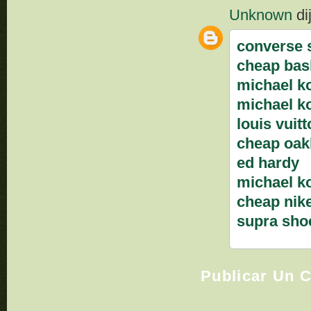
Unknown
dij
converse 
cheap bas
michael k
michael k
louis vuit
cheap oak
ed hardy
michael k
cheap nik
supra sho
Publicar Un 