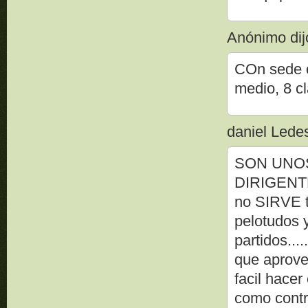
Anónimo dijo
COn sede o
medio, 8 c
daniel Ledes
SON UNOS
DIRIGENTES
no SIRVE t
pelotudos y
partidos...
que aprov
facil hace
como contra