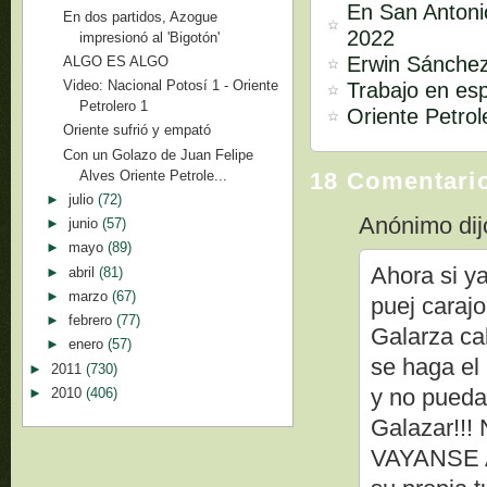
En San Antonio
En dos partidos, Azogue
2022
impresionó al 'Bigotón'
Erwin Sánchez
ALGO ES ALGO
Video: Nacional Potosí 1 - Oriente
Trabajo en es
Petrolero 1
Oriente Petrol
Oriente sufrió y empató
Con un Golazo de Juan Felipe
Alves Oriente Petrole...
18 Comentari
►
julio
(72)
Anónimo dijo
►
junio
(57)
►
mayo
(89)
Ahora si y
►
abril
(81)
►
marzo
(67)
puej caraj
►
febrero
(77)
Galarza ca
►
enero
(57)
se haga el 
►
2011
(730)
y no pueda
►
2010
(406)
Galazar!!! 
VAYANSE A 