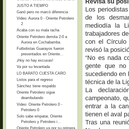
Revisa su posi
JUSTO A TIEMPO
Los periodistas
Ganó pero no marcó diferencia
de los desman
Video: Aurora 0 - Oriente Petrolero
2
mediodía la L
Acaba con su mala racha
trabajadores de
Oriente Petrolero derrota 2-0 a
con el Círculo
Aurora en Cochabamba
revisó la posic
Futbolistas Guarayos fueron
presentados en Oriente...
“No es nada co
¡Hoy no hay excusas!
gente que no 
Va por su levantada
sucediendo en l
LO BARATO CUESTA CARO
Listos para el regreso
técnica de la L
Sánchez tiene respaldo
La declaració
Oriente Petrolero sigue
campeonato, que
deambulando
Video: Oriente Petrolero 0 -
entrar a la ca
Petrolero 0
tienen el aval p
Solo sabe empatar, Oriente
Tras una reuni
Petrolero y Petrolero i...
Oriente Petrolero va por su primera