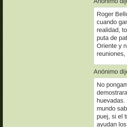
Anónimo dijo
Roger Bell
cuando gan
realidad, t
puta de pat
Oriente y n
reuniones,
Anónimo dijo
No pongamo
demostrara
huevadas. 
mundo sabe
puej, si el
ayudan los