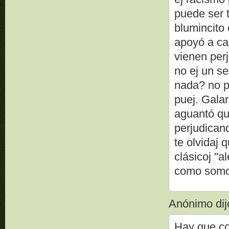
puede ser 
blumincito 
apoyó a ca
vienen per
no ej un s
nada? no p
puej. Galar
aguantó qu
perjudican
te olvidaj 
clásicoj "a
como somo
Anónimo dijo
Hay que co