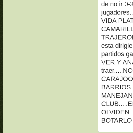
de no ir 0-
jugadores..
VIDA PLA
CAMARILL
TRAJERON..
esta dirig
partidos g
VER Y ANA
traer....
CARAJOO
BARRIOS
MANEJAN
CLUB....
OLVIDEN..
BOTARLO 