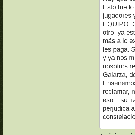
Esto fue lo
jugadore
EQUIPO. O
otro, ya e
más a lo e
les paga. 
y ya nos m
nosotros r
Galarza, d
Enseñemosl
reclamar, n
eso....su t
perjudica 
constelaci