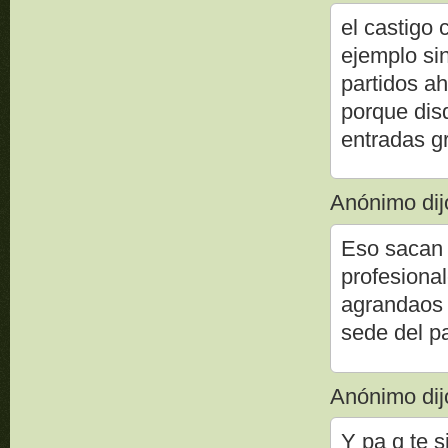
el castigo 
ejemplo sin
partidos ah
porque dis
entradas gr
Anónimo dijo
Eso sacan 
profesiona
agrandaos 
sede del pa
Anónimo dijo
Y pa q te s