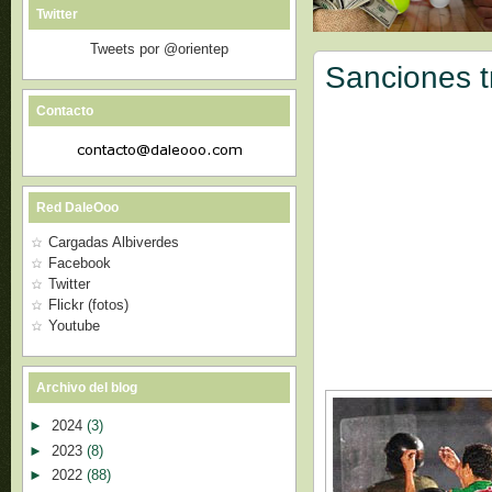
Twitter
Tweets por @orientep
Sanciones t
Contacto
Red DaleOoo
Cargadas Albiverdes
Facebook
Twitter
Flickr (fotos)
Youtube
Archivo del blog
►
2024
(3)
►
2023
(8)
►
2022
(88)