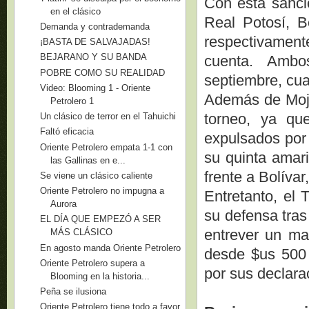
Con esta sanció
en el clásico
Real Potosí, B
Demanda y contrademanda
respectivamen
¡BASTA DE SALVAJADAS!
BEJARANO Y SU BANDA
cuenta. Ambo
POBRE COMO SU REALIDAD
septiembre, cua
Video: Blooming 1 - Oriente
Además de Moji
Petrolero 1
torneo, ya qu
Un clásico de terror en el Tahuichi
Faltó eficacia
expulsados por
Oriente Petrolero empata 1-1 con
su quinta amari
las Gallinas en e...
frente a Bolívar
Se viene un clásico caliente
Oriente Petrolero no impugna a
Entretanto, el 
Aurora
su defensa tras
EL DÍA QUE EMPEZÓ A SER
entrever un ma
MÁS CLÁSICO
En agosto manda Oriente Petrolero
desde $us 500 
Oriente Petrolero supera a
por sus declara
Blooming en la historia...
Peña se ilusiona
Oriente Petrolero tiene todo a favor