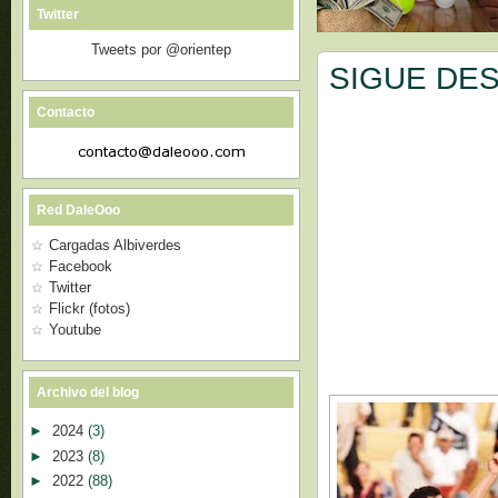
Twitter
Tweets por @orientep
SIGUE DE
Contacto
Red DaleOoo
Cargadas Albiverdes
Facebook
Twitter
Flickr (fotos)
Youtube
Archivo del blog
►
2024
(3)
►
2023
(8)
►
2022
(88)