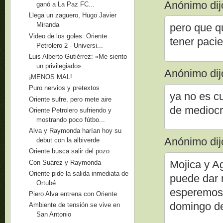
Anónimo dijo
ganó a La Paz FC...
Llega un zaguero, Hugo Javier
Miranda
pero que q
Video de los goles: Oriente
tener paci
Petrolero 2 - Universi...
Luis Alberto Gutiérrez: «Me siento
un privilegiado»
Anónimo dijo
¡MENOS MAL!
Puro nervios y pretextos
ya no es cu
Oriente sufre, pero mete aire
de mediocre
Oriente Petrolero sufriendo y
mostrando poco fútbo...
Alva y Raymonda harían hoy su
Anónimo dijo
debut con la albiverde
Oriente busca salir del pozo
Mojica y A
Con Suárez y Raymonda
Oriente pide la salida inmediata de
puede dar 
Ortubé
esperemos 
Piero Alva entrena con Oriente
domingo d
Ambiente de tensión se vive en
San Antonio