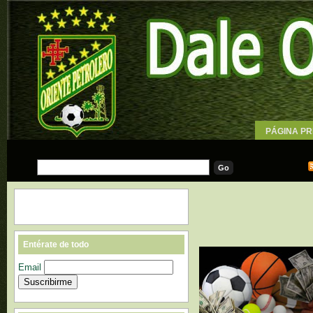
PÁGINA PR
WALLPAPE
Entérate de todo
Email