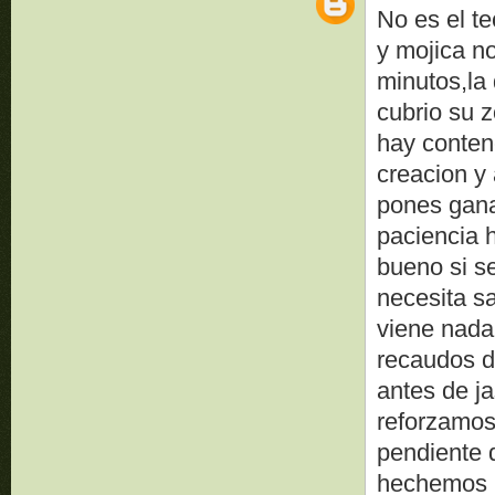
No es el te
y mojica n
minutos,la
cubrio su 
hay conten
creacion y
pones gana
paciencia h
bueno si s
necesita s
viene nada 
recaudos de
antes de j
reforzamo
pendiente 
hechemos l