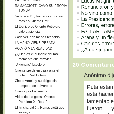
Lucas Mugni fu
RAMACCIOTTI CAVO SU PROPIA
Renunciaron y
TUMBA
No vino como t
Se busca DT, Ramacciotti no va
La Presidencia
más en Oriente Petr...
Errores, error
El técnico de Oriente Petrolero
FALLAR TAMB
pide paciencia
Arana y un fie
Cada vez con menos respaldo
Con dos error
LA MANO VIENE PESADA
VOLVIÓ A LA REALIDAD
¿A qué jugam
¿Quién es el culpable del mal
momento que atravies...
20 Comentari
‘Dixionario’ futbolero
Oriente pierde en casa ante el
Anónimo dijo
colero Real Potosí
Choco Antelo y su dirigencia
tampoco se salvaron d...
Puta estam
Oriente por los suelos
esta hacien
Video de los goles: Oriente
lamentable
Petrolero 0 - Real Pot...
fueron.....
El hincha pidió a Ramacciotti que
se vaya