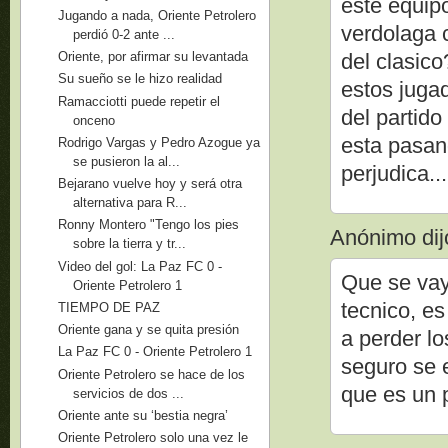
este equipo
Jugando a nada, Oriente Petrolero
verdolaga 
perdió 0-2 ante ...
del clasico
Oriente, por afirmar su levantada
Su sueño se le hizo realidad
estos jugad
Ramacciotti puede repetir el
del partido
onceno
esta pasan
Rodrigo Vargas y Pedro Azogue ya
se pusieron la al...
perjudica...
Bejarano vuelve hoy y será otra
alternativa para R...
Ronny Montero "Tengo los pies
Anónimo dijo
sobre la tierra y tr...
Video del gol: La Paz FC 0 -
Que se vay
Oriente Petrolero 1
tecnico, e
TIEMPO DE PAZ
Oriente gana y se quita presión
a perder lo
La Paz FC 0 - Oriente Petrolero 1
seguro se 
Oriente Petrolero se hace de los
que es un 
servicios de dos ...
Oriente ante su ‘bestia negra’
Oriente Petrolero solo una vez le