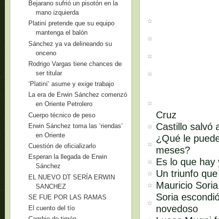
Bejarano sufrió un pisotón en la
mano izquierda
Platiní pretende que su equipo
mantenga el balón
Sánchez ya va delineando su
onceno
Rodrigo Vargas tiene chances de
ser titular
‘Platiní’ asume y exige trabajo
La era de Erwin Sánchez comenzó
en Oriente Petrolero
Cruz
Cuerpo técnico de peso
Castillo salvó
Erwin Sánchez toma las ‘riendas’
en Oriente
¿Qué le puede
Cuestión de oficializarlo
meses?
Esperan la llegada de Erwin
Es lo que hay 
Sánchez
Un triunfo que
EL NUEVO DT SERÍA ERWIN
Mauricio Soria
SANCHEZ
Soria escondi
SE FUE POR LAS RAMAS
novedoso
El cuento del tío
Cambio de timón