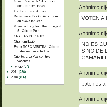
Nilson Ricardo da Silva Júnior
sería el reemplazan...
Anónimo dijo
Con los nervios de punta
Bahia presentó a Gutiérrez como
VOTEN A 
su nuevo refuerzo
Video de los goles: The Strongest
5 - Oriente Petr...
Anónimo dijo
GRACIAS POR TODO
Otra humillación
NO ES CU
En un ROBO ARBITRAL Oriente
SINO DE 
Petrolero cae ante The...
CAMARIL
Oriente, a La Paz con tres
variantes
►
enero
(57)
Anónimo dijo
►
2011
(730)
►
2010
(406)
botenlos a 
Anónimo dijo