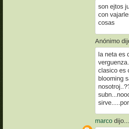
son ejtos 
con vajarl
cosas
Anónimo dijo
la neta es 
verguenza..
clasico es 
blooming s
nosotroj..?
subn...nooo
sirve.....po
marco
dijo..