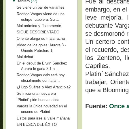
Fue al descans
▼
febrero
(77)
Se viene un par de variantes
embargo, en el 
Rodrigo Vargas viene de una
leve mejoría. 
estirpe futbolera. Su ...
debutante Varga
Mal anímica y físicamente
se desmoronó r
SIGUE DESORIENTADO
Oriente alarga su mala racha
Un certero cont
Video de los goles: Aurora 3 -
el recuerdo, de
Oriente Petrolero 1
los Zenteno, l
Mal debut
En el debut de Erwin Sánchez
Capriles.
Aurora le gana 3-1 a ...
Platiní Sánchez
Rodrigo Vargas debutará hoy
trabajar, Orien
oficialmente con la al...
¿Hugo Suárez o Alex Arancibia?
que a Blooming,
Se inicia una nueva era
‘Platiní’ pide buena salida
Fuente:
Once 
Vargas la única novedad en el
onceno de Platiní
Listos para irse al valle mañana
EN BUSCA DEL ÉXITO