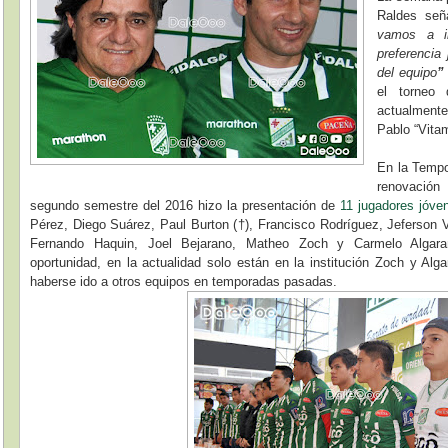
Raldes se
vamos a in
preferenci
del equipo
”
el torneo
actualmente
Pablo “Vita
En la Tempo
renovación
segundo semestre del 2016 hizo la presentación de
11 jugadores jóve
Pérez, Diego Suárez, Paul Burton (†), Francisco Rodríguez, Jeferson Vir
Fernando Haquin, Joel Bejarano, Matheo Zoch y Carmelo Algara
oportunidad, en la actualidad solo están en la institución Zoch y Alg
haberse ido a otros equipos en temporadas pasadas.