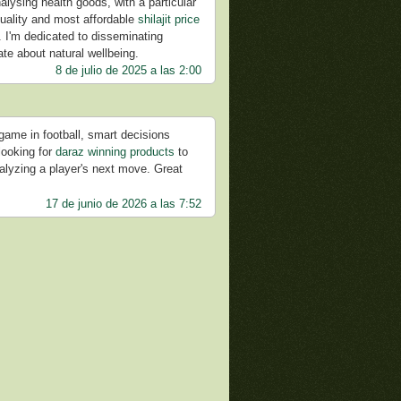
lysing health goods, with a particular
quality and most affordable
shilajit price
I'm dedicated to disseminating
ate about natural wellbeing.
8 de julio de 2025 a las 2:00
 game in football, smart decisions
 looking for
daraz winning products
to
nalyzing a player's next move. Great
17 de junio de 2026 a las 7:52