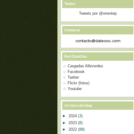
Twitter
Tweets por @orientep
Contacto
Red DaleOoo
Cargadas Albiverdes
Facebook
Twitter
Flickr (fotos)
Youtube
Archivo del blog
►
2024
(3)
►
2023
(8)
►
2022
(88)