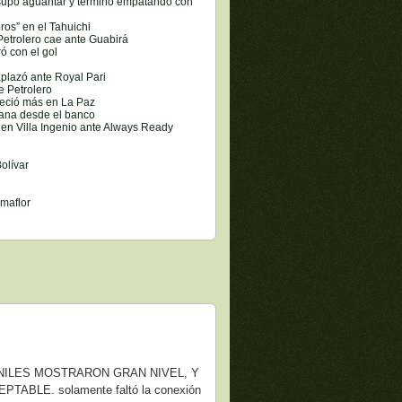
 supo aguantar y terminó empatando con
ros” en el Tahuichi
etrolero cae ante Guabirá
ó con el gol
aplazó ante Royal Pari
e Petrolero
reció más en La Paz
gana desde el banco
 en Villa Ingenio ante Always Ready
olívar
lmaflor
 JUVENILES MOSTRARON GRAN NIVEL, Y
BLE. solamente faltó la conexión