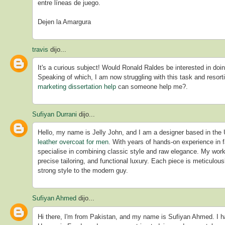
entre líneas de juego.
Dejen la Amargura
travis
dijo...
It's a curious subject! Would Ronald Raldes be interested in d
Speaking of which, I am now struggling with this task and resorti
marketing dissertation help
can someone help me?.
Sufiyan Durrani
dijo...
Hello, my name is Jelly John, and I am a designer based in the 
leather overcoat for men
. With years of hands-on experience in 
specialise in combining classic style and raw elegance. My work
precise tailoring, and functional luxury. Each piece is meticulou
strong style to the modern guy.
Sufiyan Ahmed
dijo...
Hi there, I'm from Pakistan, and my name is Sufiyan Ahmed. I ha