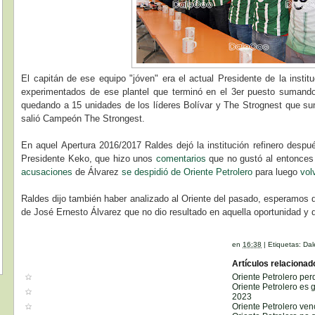
El capitán de ese equipo "jóven" era el actual Presidente de la instit
experimentados de ese plantel que terminó en el 3er puesto sumando
quedando a 15 unidades de los líderes Bolívar y The Strognest que sum
salió Campeón The Strongest.
En aquel Apertura 2016/2017 Raldes dejó la institución refinero despu
Presidente Keko, que hizo unos
comentarios
que no gustó al entonces
acusaciones
de Álvarez
se despidió de Oriente Petrolero
para luego
vol
Raldes dijo también haber analizado al Oriente del pasado, esperamos 
de José Ernesto Álvarez que no dio resultado en aquella oportunidad y 
en
16:38
|
Etiquetas:
Dal
Artículos relacionad
Oriente Petrolero per
Oriente Petrolero es 
2023
Oriente Petrolero ven