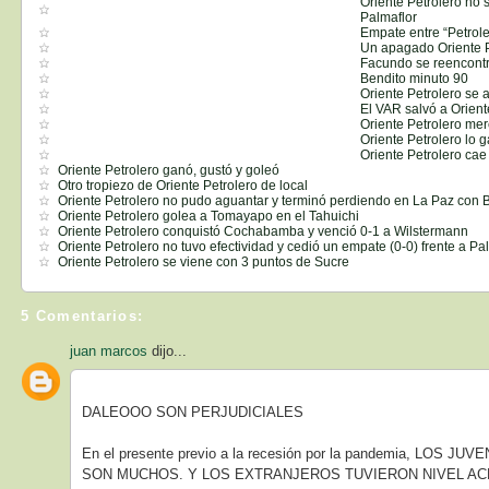
Oriente Petrolero no
Palmaflor
Empate entre “Petrole
Un apagado Oriente P
Facundo se reencontr
Bendito minuto 90
Oriente Petrolero se 
El VAR salvó a Orient
Oriente Petrolero me
Oriente Petrolero lo 
Oriente Petrolero cae
Oriente Petrolero ganó, gustó y goleó
Otro tropiezo de Oriente Petrolero de local
Oriente Petrolero no pudo aguantar y terminó perdiendo en La Paz con B
Oriente Petrolero golea a Tomayapo en el Tahuichi
Oriente Petrolero conquistó Cochabamba y venció 0-1 a Wilstermann
Oriente Petrolero no tuvo efectividad y cedió un empate (0-0) frente a Pa
Oriente Petrolero se viene con 3 puntos de Sucre
5 Comentarios:
juan marcos
dijo...
DALEOOO SON PERJUDICIALES
En el presente previo a la recesión por la pandemia, LOS
SON MUCHOS. Y LOS EXTRANJEROS TUVIERON NIVEL ACEPTA