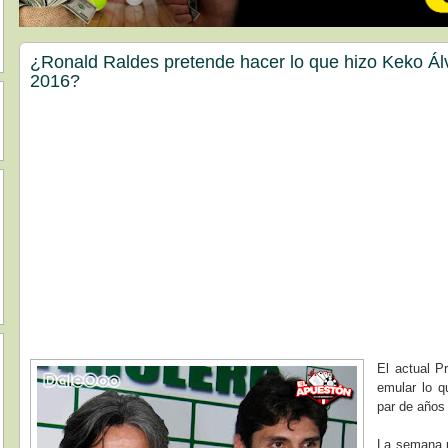
¿Ronald Raldes pretende hacer lo que hizo Keko Ál
2016?
El actual P
emular lo q
par de años
La semana p