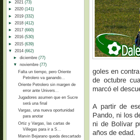
►
2021
(73)
►
2020
(141)
►
2019
(332)
►
2018
(412)
►
2017
(660)
►
2016
(530)
►
2015
(639)
▼
2014
(662)
►
diciembre
(77)
▼
noviembre
(77)
goles en contra
Falta un tiempo, pero Oriente
Petrolero va ganando...
de octubre cua
Oriente Petrolero sin margen de
marcó el descue
error ante Univers...
Jugadores asumen que en Sucre
será una final
A partir de es
Vargas, una nueva oportunidad
Pando, ni los d
para anotar
ni de Bolívar p
Ortiz y Vargas, las cartas de
Villegas para ir a S...
años de edad.
Marvin Bejarano queda descartado