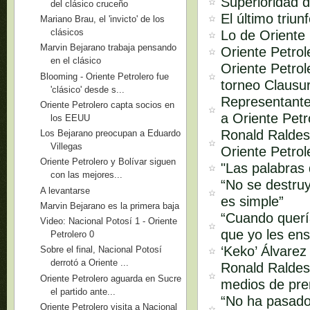
Superioridad d
del clásico cruceño
El último triu
Mariano Brau, el 'invicto' de los
clásicos
Lo de Oriente 
Marvin Bejarano trabaja pensando
Oriente Petro
en el clásico
Oriente Petrol
Blooming - Oriente Petrolero fue
torneo Clausu
'clásico' desde s...
Representante
Oriente Petrolero capta socios en
a Oriente Petr
los EEUU
Ronald Raldes
Los Bejarano preocupan a Eduardo
Villegas
Oriente Petrol
Oriente Petrolero y Bolívar siguen
"Las palabras
con las mejores...
“No se destruy
A levantarse
es simple”
Marvin Bejarano es la primera baja
“Cuando quería
Video: Nacional Potosí 1 - Oriente
que yo les ens
Petrolero 0
‘Keko’ Álvarez
Sobre el final, Nacional Potosí
derrotó a Oriente ...
Ronald Raldes 
Oriente Petrolero aguarda en Sucre
medios de pren
el partido ante...
“No ha pasado
Oriente Petrolero visita a Nacional