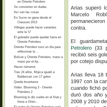
en Oriente Petrolero
Arias superó l
Se convierten en dudas
Así van las cosas
Marcelo Rob
En Sucre no gana desde el
permanecieron 
Clausura 2013
contra.
Villegas puede hacer variantes
ante la 'U'
El goleador puede quedar fuera en
El guardameta
Oriente Petrolero
Petrolero
(33 p
Oriente Petrolero tuvo un día para
reflexionar la ...
recibió seis go
Bolívar y Oriente Petrolero, mano a
por cotejo disp
mano por el Ap...
Hacen números
Tras 24 años, Mojica igualó a
Arias lleva 18 
Baldessari con 17 goles
1997 con la cam
Queda levantarse
cuando fichó po
Video: Blooming 3 - Oriente
Petrolero 2
duró dos año y
Blooming lo dio vuelta en el final y
2008 y 2010 def
frena a Orien...
El poder de Oriente Petrolero está