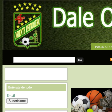
PÁGINA PR
WALLPAPE
Entérate de todo
Email