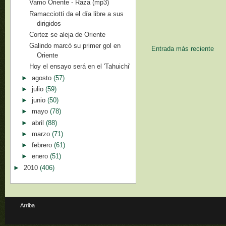
Vamo Oriente - Raza (mp3)
Ramacciotti da el día libre a sus
dirigidos
Cortez se aleja de Oriente
Galindo marcó su primer gol en
Entrada más reciente
Oriente
Hoy el ensayo será en el 'Tahuichi'
►
agosto
(57)
►
julio
(59)
►
junio
(50)
►
mayo
(78)
►
abril
(88)
►
marzo
(71)
►
febrero
(61)
►
enero
(51)
►
2010
(406)
Arriba