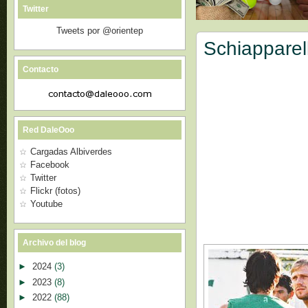
Twitter
Tweets por @orientep
Schiapparell
Contacto
Red DaleOoo
Cargadas Albiverdes
Facebook
Twitter
Flickr (fotos)
Youtube
Archivo del blog
►
2024
(3)
►
2023
(8)
►
2022
(88)