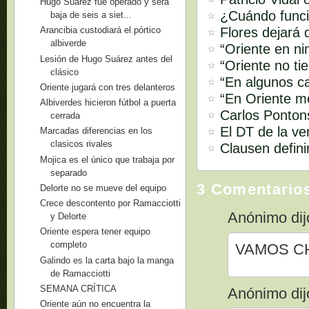
Hugo Suárez fue operado y será
¿Cuándo funci
baja de seis a siet...
Flores dejará 
Arancibia custodiará el pórtico
albiverde
“Oriente en ni
Lesión de Hugo Suárez antes del
“Oriente no ti
clásico
“En algunos ca
Oriente jugará con tres delanteros
“En Oriente m
Albiverdes hicieron fútbol a puerta
Carlos Pontons
cerrada
El DT de la ve
Marcadas diferencias en los
clasicos rivales
Clausen defini
Mojica es el único que trabaja por
separado
3 Comentario
Delorte no se mueve del equipo
Crece descontento por Ramacciotti
Anónimo dijo
y Delorte
Oriente espera tener equipo
completo
VAMOS CH
Galindo es la carta bajo la manga
de Ramacciotti
SEMANA CRÍTICA
Anónimo dijo
Oriente aún no encuentra la