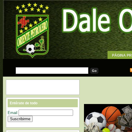
PÁGINA PR
WALLPAPE
Entérate de todo
Email