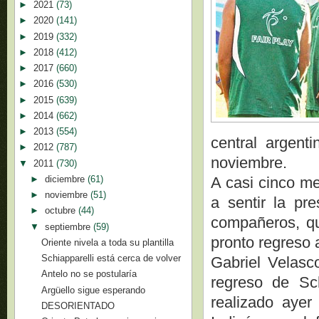
►
2021
(73)
►
2020
(141)
►
2019
(332)
►
2018
(412)
►
2017
(660)
►
2016
(530)
►
2015
(639)
►
2014
(662)
►
2013
(554)
central argent
►
2012
(787)
noviembre.
▼
2011
(730)
►
diciembre
(61)
A casi cinco me
►
noviembre
(51)
a sentir la pr
►
octubre
(44)
compañeros, qu
▼
septiembre
(59)
pronto regreso a
Oriente nivela a toda su plantilla
Schiapparelli está cerca de volver
Gabriel Velasco
Antelo no se postularía
regreso de Sch
Argüello sigue esperando
realizado ayer
DESORIENTADO