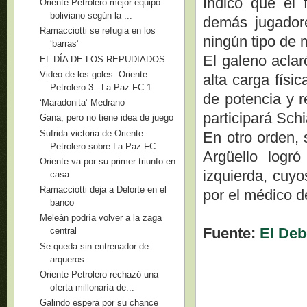
Indicó que el 
Oriente Petrolero mejor equipo
boliviano según la ...
demás jugadore
Ramacciotti se refugia en los
ningún tipo de 
‘barras’
El galeno aclar
EL DÍA DE LOS REPUDIADOS
Video de los goles: Oriente
alta carga físi
Petrolero 3 - La Paz FC 1
de potencia y r
‘Maradonita’ Medrano
participará Schi
Gana, pero no tiene idea de juego
Sufrida victoria de Oriente
En otro orden, 
Petrolero sobre La Paz FC
Argüello logró
Oriente va por su primer triunfo en
izquierda, cuyo
casa
Ramacciotti deja a Delorte en el
por el médico de
banco
Meleán podría volver a la zaga
Fuente:
El Deb
central
Se queda sin entrenador de
arqueros
Oriente Petrolero rechazó una
oferta millonaría de...
Galindo espera por su chance