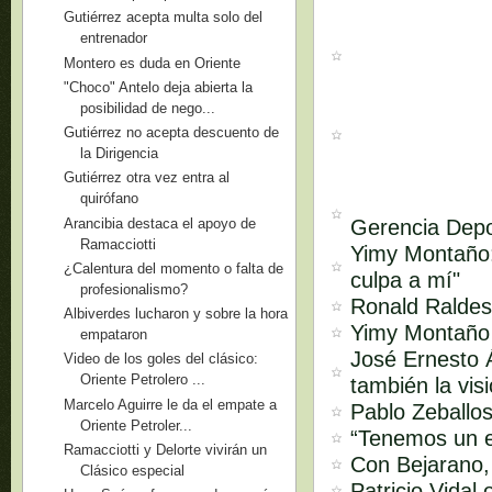
Gutiérrez acepta multa solo del
entrenador
Montero es duda en Oriente
"Choco" Antelo deja abierta la
posibilidad de nego...
Gutiérrez no acepta descuento de
la Dirigencia
Gutiérrez otra vez entra al
quirófano
Arancibia destaca el apoyo de
Gerencia Depo
Ramacciotti
Yimy Montaño:
¿Calentura del momento o falta de
culpa a mí"
profesionalismo?
Ronald Raldes:
Albiverdes lucharon y sobre la hora
Yimy Montaño s
empataron
José Ernesto Á
Video de los goles del clásico:
Oriente Petrolero ...
también la vis
Marcelo Aguirre le da el empate a
Pablo Zeballos
Oriente Petroler...
“Tenemos un e
Ramacciotti y Delorte vivirán un
Con Bejarano,
Clásico especial
Patricio Vidal