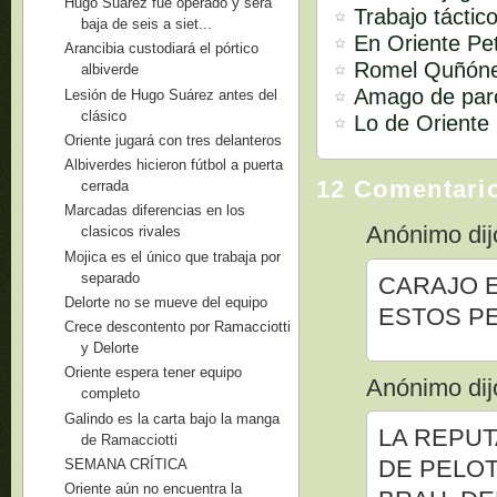
Hugo Suárez fue operado y será
Trabajo táctic
baja de seis a siet...
En Oriente Pe
Arancibia custodiará el pórtico
Romel Quñóne
albiverde
Amago de paro
Lesión de Hugo Suárez antes del
clásico
Lo de Oriente 
Oriente jugará con tres delanteros
Albiverdes hicieron fútbol a puerta
12 Comentari
cerrada
Marcadas diferencias en los
Anónimo dijo
clasicos rivales
Mojica es el único que trabaja por
separado
CARAJO 
Delorte no se mueve del equipo
ESTOS P
Crece descontento por Ramacciotti
y Delorte
Oriente espera tener equipo
Anónimo dijo
completo
Galindo es la carta bajo la manga
LA REPUT
de Ramacciotti
DE PELOT
SEMANA CRÍTICA
Oriente aún no encuentra la