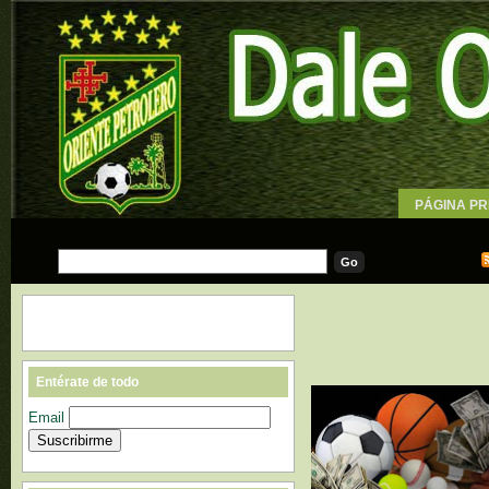
PÁGINA PR
WALLPAPE
Entérate de todo
Email