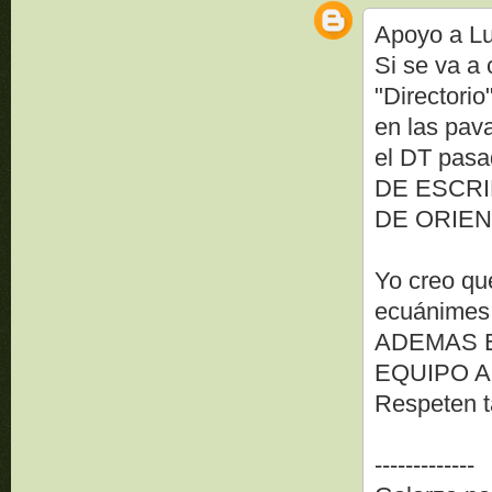
Apoyo a Lu
Si se va a
"Directorio
en las pav
el DT pas
DE ESCRI
DE ORIEN
Yo creo qu
ecuánimes 
ADEMAS 
EQUIPO A
Respeten 
-------------