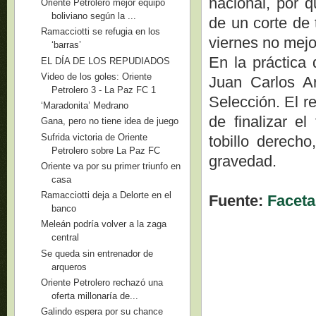
nacional, por q
Oriente Petrolero mejor equipo
boliviano según la ...
de un corte de 
Ramacciotti se refugia en los
viernes no mej
‘barras’
En la práctica 
EL DÍA DE LOS REPUDIADOS
Video de los goles: Oriente
Juan Carlos A
Petrolero 3 - La Paz FC 1
Selección. El r
‘Maradonita’ Medrano
de finalizar el
Gana, pero no tiene idea de juego
Sufrida victoria de Oriente
tobillo derecho
Petrolero sobre La Paz FC
gravedad.
Oriente va por su primer triunfo en
casa
Ramacciotti deja a Delorte en el
Fuente:
Faceta
banco
Meleán podría volver a la zaga
central
Se queda sin entrenador de
arqueros
Oriente Petrolero rechazó una
oferta millonaría de...
Galindo espera por su chance