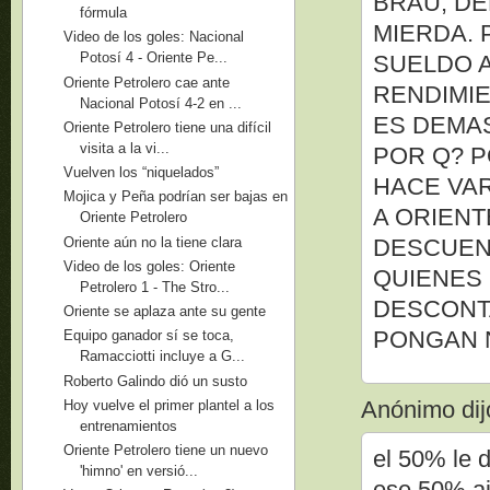
BRAU, DE
fórmula
MIERDA. 
Video de los goles: Nacional
Potosí 4 - Oriente Pe...
SUELDO 
Oriente Petrolero cae ante
RENDIMIE
Nacional Potosí 4-2 en ...
ES DEMAS
Oriente Petrolero tiene una difícil
visita a la vi...
POR Q? P
Vuelven los “niquelados”
HACE VAR
Mojica y Peña podrían ser bajas en
A ORIENT
Oriente Petrolero
Oriente aún no la tiene clara
DESCUENT
Video de los goles: Oriente
QUIENES
Petrolero 1 - The Stro...
DESCONT
Oriente se aplaza ante su gente
PONGAN 
Equipo ganador sí se toca,
Ramacciotti incluye a G...
Roberto Galindo dió un susto
Anónimo dijo
Hoy vuelve el primer plantel a los
entrenamientos
Oriente Petrolero tiene un nuevo
el 50% le 
'himno' en versió...
ese 50% aja