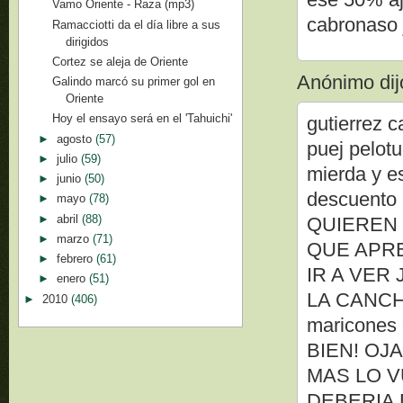
Vamo Oriente - Raza (mp3)
cabronaso 
Ramacciotti da el día libre a sus
dirigidos
Cortez se aleja de Oriente
Anónimo dijo
Galindo marcó su primer gol en
Oriente
Hoy el ensayo será en el 'Tahuichi'
gutierrez c
►
agosto
(57)
puej pelot
►
julio
(59)
mierda y es
►
junio
(50)
descuento
►
mayo
(78)
►
abril
(88)
QUIEREN
►
marzo
(71)
QUE APR
►
febrero
(61)
IR A VER
►
enero
(51)
LA CANCH
►
2010
(406)
maricones 
BIEN! OJ
MAS LO VU
DEBERIA 