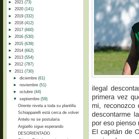
►
2021
(73)
►
2020
(141)
►
2019
(332)
►
2018
(412)
►
2017
(660)
►
2016
(530)
►
2015
(639)
►
2014
(662)
►
2013
(554)
►
2012
(787)
▼
2011
(730)
►
diciembre
(61)
►
noviembre
(51)
ilegal desconta
►
octubre
(44)
primera vez qu
▼
septiembre
(59)
mi, reconozco 
Oriente nivela a toda su plantilla
Schiapparelli está cerca de volver
descontarme la
Antelo no se postularía
por eso pienso 
Argüello sigue esperando
El capitán de O
DESORIENTADO