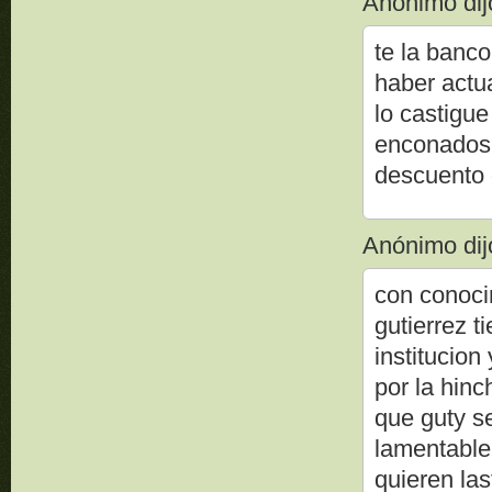
Anónimo dijo
te la banco
haber actu
lo castigu
enconados 
descuento 
Anónimo dijo
con conoci
gutierrez t
institucion
por la hinc
que guty ser
lamentable
quieren la