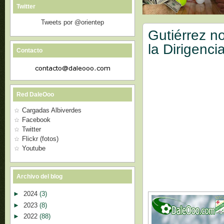
Twitter
Tweets por @orientep
Gutiérrez n
la Dirigenci
Contacto
Red DaleOoo
Cargadas Albiverdes
Facebook
Twitter
Flickr (fotos)
Youtube
Archivo del blog
►
2024
(3)
►
2023
(8)
►
2022
(88)