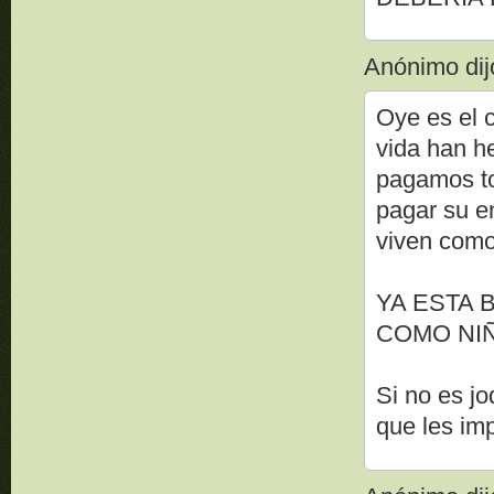
Anónimo dijo
Oye es el 
vida han h
pagamos to
pagar su e
viven como 
YA ESTA
COMO NIÑ
Si no es jo
que les im