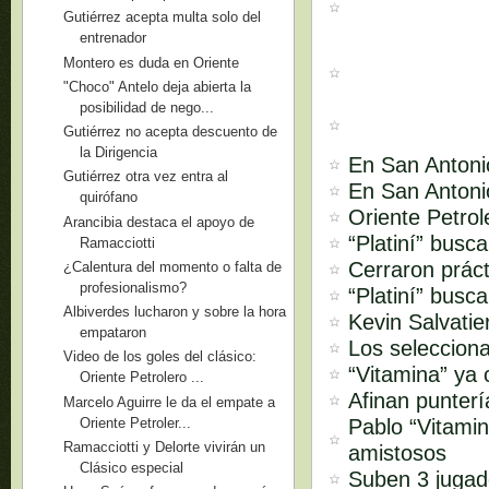
Gutiérrez acepta multa solo del
entrenador
Montero es duda en Oriente
"Choco" Antelo deja abierta la
posibilidad de nego...
Gutiérrez no acepta descuento de
la Dirigencia
En San Antonio
Gutiérrez otra vez entra al
En San Antoni
quirófano
Oriente Petrol
Arancibia destaca el apoyo de
“Platiní” busc
Ramacciotti
Cerraron práct
¿Calentura del momento o falta de
profesionalismo?
“Platiní” busca
Albiverdes lucharon y sobre la hora
Kevin Salvatie
empataron
Los seleccion
Video de los goles del clásico:
“Vitamina” ya 
Oriente Petrolero ...
Afinan punterí
Marcelo Aguirre le da el empate a
Oriente Petroler...
Pablo “Vitami
Ramacciotti y Delorte vivirán un
amistosos
Clásico especial
Suben 3 jugad